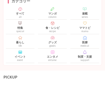
カテゴリー
すべて
マンガ
連載
all
column
series
特集
食・レシピ
ママトピ
special
recipe
mama
暮らし
グッズ
医療
life
goods
medical
イベント
エンタメ
制度・支援
event
entame
support
PICKUP