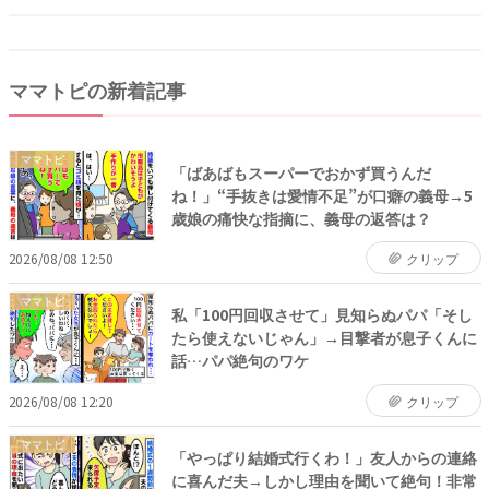
ママトピの新着記事
ママトピ
「ばあばもスーパーでおかず買うんだ
ね！」“手抜きは愛情不足”が口癖の義母→5
歳娘の痛快な指摘に、義母の返答は？
2026/08/08 12:50
クリップ
ママトピ
私「100円回収させて」見知らぬパパ「そし
たら使えないじゃん」→目撃者が息子くんに
話…パパ絶句のワケ
2026/08/08 12:20
クリップ
ママトピ
「やっぱり結婚式行くわ！」友人からの連絡
に喜んだ夫→しかし理由を聞いて絶句！非常