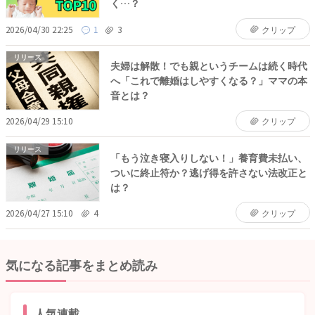
く…？
2026/04/30 22:25
1
3
クリップ
リリース
夫婦は解散！でも親というチームは続く時代
へ「これで離婚はしやすくなる？」ママの本
音とは？
2026/04/29 15:10
クリップ
リリース
「もう泣き寝入りしない！」養育費未払い、
ついに終止符か？逃げ得を許さない法改正と
は？
2026/04/27 15:10
4
クリップ
気になる記事をまとめ読み
人気連載