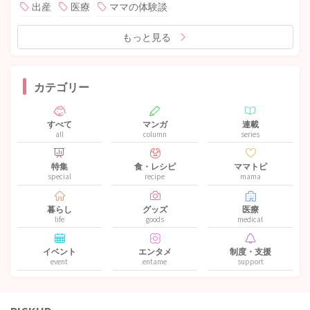
出産
医療
ママの体験談
もっと見る
カテゴリー
すべて
マンガ
連載
all
column
series
特集
食・レシピ
ママトピ
special
recipe
mama
暮らし
グッズ
医療
life
goods
medical
イベント
エンタメ
制度・支援
event
entame
support