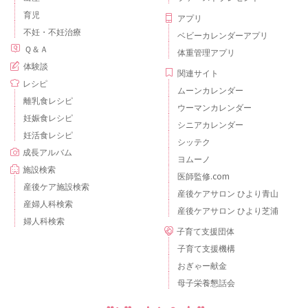
育児
アプリ
不妊・不妊治療
ベビーカレンダーアプリ
Ｑ＆Ａ
体重管理アプリ
体験談
関連サイト
レシピ
ムーンカレンダー
離乳食レシピ
ウーマンカレンダー
妊娠食レシピ
シニアカレンダー
妊活食レシピ
シッテク
成長アルバム
ヨムーノ
施設検索
医師監修.com
産後ケア施設検索
産後ケアサロン ひより青山
産婦人科検索
産後ケアサロン ひより芝浦
婦人科検索
子育て支援団体
子育て支援機構
おぎゃー献金
母子栄養懇話会