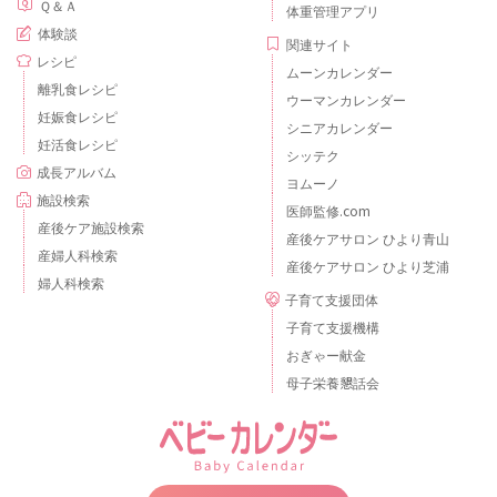
Ｑ＆Ａ
体重管理アプリ
体験談
関連サイト
レシピ
ムーンカレンダー
離乳食レシピ
ウーマンカレンダー
妊娠食レシピ
シニアカレンダー
妊活食レシピ
シッテク
成長アルバム
ヨムーノ
施設検索
医師監修.com
産後ケア施設検索
産後ケアサロン ひより青山
産婦人科検索
産後ケアサロン ひより芝浦
婦人科検索
子育て支援団体
子育て支援機構
おぎゃー献金
母子栄養懇話会