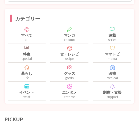
カテゴリー
すべて
マンガ
連載
all
column
series
特集
食・レシピ
ママトピ
special
recipe
mama
暮らし
グッズ
医療
life
goods
medical
イベント
エンタメ
制度・支援
event
entame
support
PICKUP