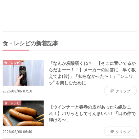
食・レシピの新着記事
「なんか炭酸弱くね？」【そこに置いてるか
食・レシピ
らだよーー！！】メーカーの回答に「早く教
えてよ(泣)」「知らなかった〜！」"シュワ
ッ"を楽しむために
2026/08/06 07:10
クリップ
食・レシピ
【ウインナーと春巻の皮があったら絶対こ
れ！】パリッとしてうんまいい！「口の仲で
弾ける〜」
2026/08/06 06:40
クリップ