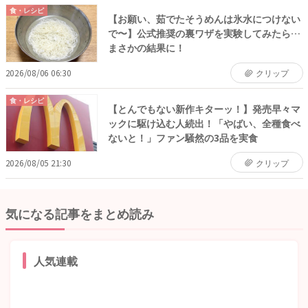
食・レシピ
【お願い、茹でたそうめんは氷水につけない
で〜】公式推奨の裏ワザを実験してみたら…
まさかの結果に！
2026/08/06 06:30
クリップ
食・レシピ
【とんでもない新作キターッ！】発売早々マ
ックに駆け込む人続出！「やばい、全種食べ
ないと！」ファン騒然の3品を実食
2026/08/05 21:30
クリップ
気になる記事をまとめ読み
人気連載