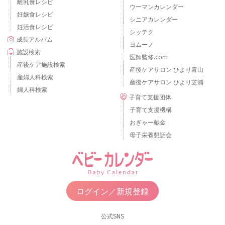
離乳食レシピ
ウーマンカレンダー
妊娠食レシピ
シニアカレンダー
妊活食レシピ
シッテク
成長アルバム
ヨムーノ
施設検索
医師監修.com
産後ケア施設検索
産後ケアサロン ひより青山
産婦人科検索
産後ケアサロン ひより芝浦
婦人科検索
子育て支援団体
子育て支援機構
おぎゃー献金
母子栄養懇話会
ログイン／新規登録
公式SNS