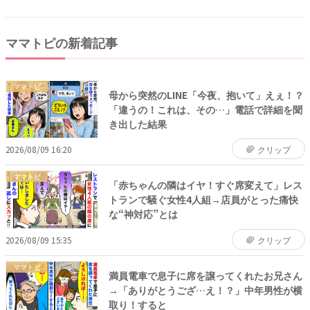
ママトピの新着記事
ママトピ
母から突然のLINE「今夜、抱いて」えぇ！？
「違うの！これは、その…」電話で詳細を聞
き出した結果
2026/08/09 16:20
クリップ
ママトピ
「赤ちゃんの隣はイヤ！すぐ席変えて」レス
トランで騒ぐ女性4人組→店員がとった痛快
な“神対応”とは
2026/08/09 15:35
クリップ
ママトピ
満員電車で息子に席を譲ってくれたお兄さん
→「ありがとうござ…え！？」中年男性が横
取り！すると