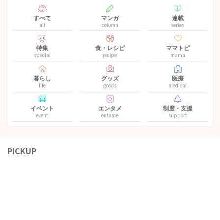
すべて
マンガ
連載
all
column
series
特集
食・レシピ
ママトピ
special
recipe
mama
暮らし
グッズ
医療
life
goods
medical
イベント
エンタメ
制度・支援
event
entame
support
PICKUP