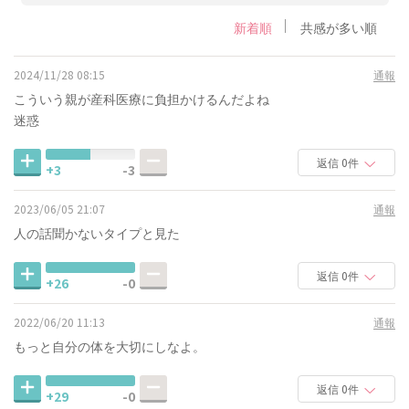
新着順
共感が多い順
2024/11/28 08:15
通報
こういう親が産科医療に負担かけるんだよね
迷惑
返信 0件
+3
-3
2023/06/05 21:07
通報
人の話聞かないタイプと見た
返信 0件
+26
-0
2022/06/20 11:13
通報
もっと自分の体を大切にしなよ。
返信 0件
+29
-0