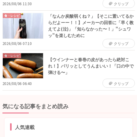
2026/08/06 11:30
クリップ
「なんか炭酸弱くね？」【そこに置いてるか
食・レシピ
らだよーー！！】メーカーの回答に「早く教
えてよ(泣)」「知らなかった〜！」"シュワ
ッ"を楽しむために
2026/08/06 07:10
クリップ
食・レシピ
【ウインナーと春巻の皮があったら絶対こ
れ！】パリッとしてうんまいい！「口の中で
弾ける〜」
2026/08/06 06:40
クリップ
気になる記事をまとめ読み
人気連載