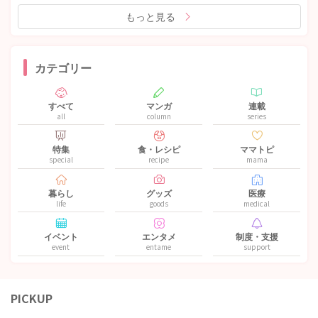
もっと見る
カテゴリー
すべて
マンガ
連載
all
column
series
特集
食・レシピ
ママトピ
special
recipe
mama
暮らし
グッズ
医療
life
goods
medical
イベント
エンタメ
制度・支援
event
entame
support
PICKUP