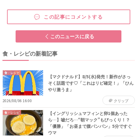
この記事にコメントする
このニュースに戻る
食・レシピの新着記事
食・レシピ
【マクドナルド】8/5(水)発売！新作がさっ
そく話題です♡「これはリピ確定！」「ひん
やり激うま」
2026/08/06 16:00
クリップ
【イングリッシュマフィンと卵1個あった
食・レシピ
ら…】嘘だろ…“朝マック”もびっくり！？
「優勝」「お昼まで腹パンパン」5分ですぐ
ウマ