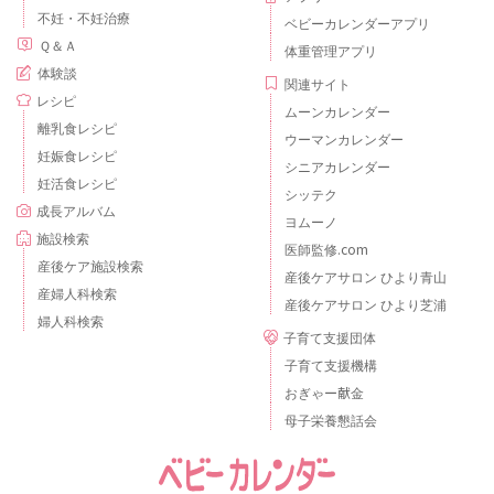
不妊・不妊治療
ベビーカレンダーアプリ
Ｑ＆Ａ
体重管理アプリ
体験談
関連サイト
レシピ
ムーンカレンダー
離乳食レシピ
ウーマンカレンダー
妊娠食レシピ
シニアカレンダー
妊活食レシピ
シッテク
成長アルバム
ヨムーノ
施設検索
医師監修.com
産後ケア施設検索
産後ケアサロン ひより青山
産婦人科検索
産後ケアサロン ひより芝浦
婦人科検索
子育て支援団体
子育て支援機構
おぎゃー献金
母子栄養懇話会