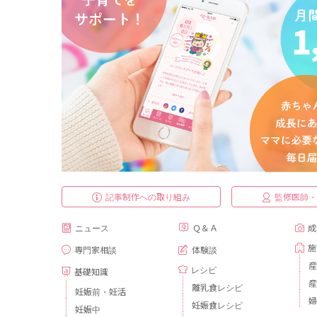
記事制作への取り組み
監修医師
ニュース
Ｑ＆Ａ
成
施
専門家相談
体験談
産
レシピ
基礎知識
産
離乳食レシピ
妊娠前・妊活
婦
妊娠食レシピ
妊娠中