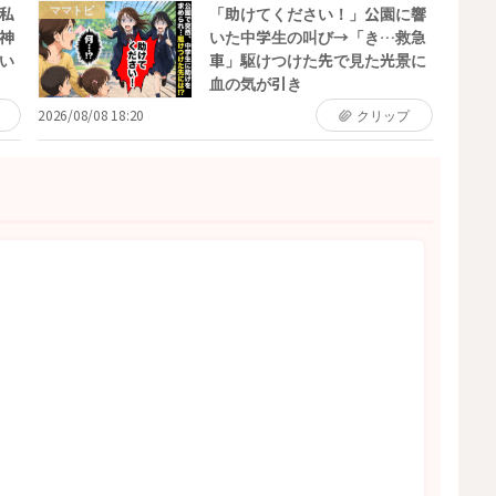
ママトピ
私
「助けてください！」公園に響
神
いた中学生の叫び→「き…救急
い
車」駆けつけた先で見た光景に
血の気が引き
2026/08/08 18:20
クリップ