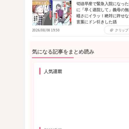
ママトピ
切迫早産で緊急入院になった
に「早く退院して」義母の無
経さにイラッ！絶対に許せな
言葉にドン引きした話
2026/08/08 19:50
クリップ
気になる記事をまとめ読み
人気連載