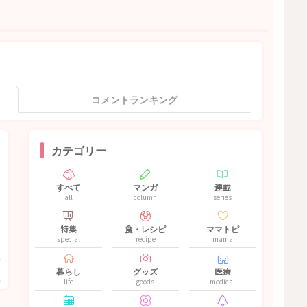
コメントランキング
カテゴリー
すべて
マンガ
連載
all
column
series
特集
食・レシピ
ママトピ
special
recipe
mama
暮らし
グッズ
医療
life
goods
medical