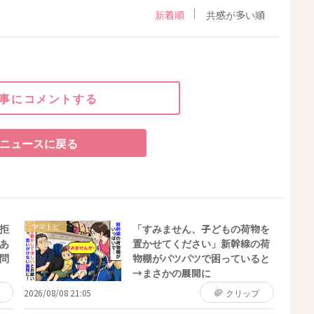
新着順
共感が多い順
事にコメントする
ニュースに戻る
ママトピ
拒
「すみません、子どもの荷物を
あ
置かせてください」新幹線の荷
問
物棚がパツパツで困っていると
→まさかの展開に
2026/08/08 21:05
クリップ