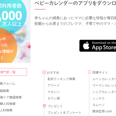
赤ちゃんの成長にあったママに必要な情報が毎日
妊娠から出産までのプレママ、子育て中のママ・
・専門家一覧
おすすめ
関連サイト
名前ランキング検索
ムーンカレンダ
長アルバム
アワード
ウーマンカレン
設検索
マガジン
シニアカレンダ
後ケア施設検索
タウン誌
シッテク
婦人科検索
ヨムーノ
プレゼント
人科検索
医師監修.com
プレゼント＆アンケート