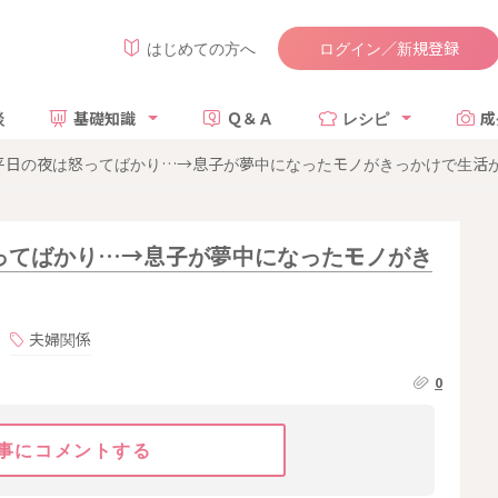
ログイン／新規登録
はじめての方へ
談
基礎知識
Ｑ＆Ａ
レシピ
成
平日の夜は怒ってばかり…→息子が夢中になったモノがきっかけで生活
ってばかり…→息子が夢中になったモノがき
夫婦関係
0
事にコメントする