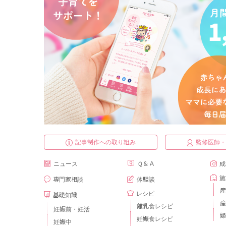
記事制作への取り組み
監修医師
ニュース
Ｑ＆Ａ
成
施
専門家相談
体験談
産
レシピ
基礎知識
産
離乳食レシピ
妊娠前・妊活
婦
妊娠食レシピ
妊娠中