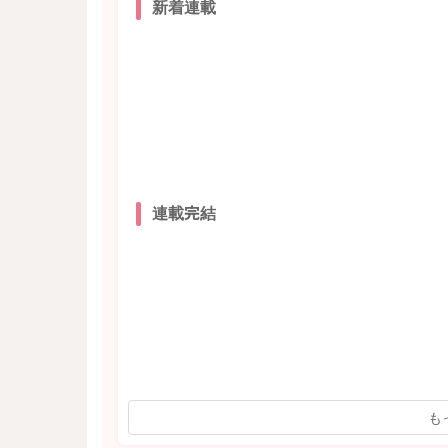
新着連載
連載完結
も