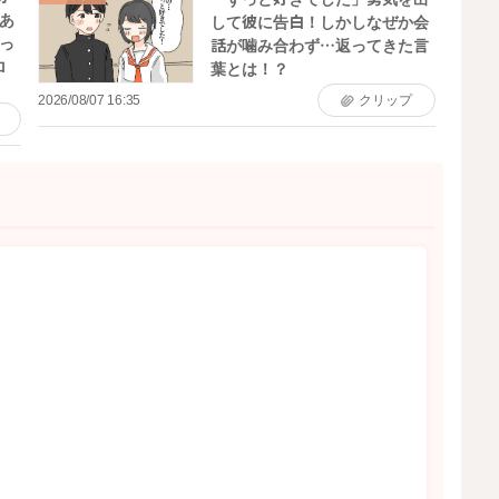
あ
して彼に告白！しかしなぜか会
持っ
話が噛み合わず…返ってきた言
ロ
葉とは！？
2026/08/07 16:35
クリップ