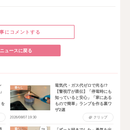
事にコメントする
ニュースに戻る
ン
電気代・ガス代ゼロで光る!?
暮らし
」
【警視庁が直伝】「停電時にも
知っていると安心」「家にある
 を
もので簡単」ランプを作る裏ワ
ザ2選
2026/08/07 19:30
クリップ
防
暮らし
「ずっと好きでした」勇気を出