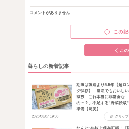
コメントがありません
この記
この
暮らしの新着記事
期限は製造より5.5年【超ロ
暮らし
グ保存】「常温でもおいしい
家族「これ本当に非常食な
の…？」不足する"野菜摂取"
準備【防災】
2026/08/07 19:50
クリップ
なんと5年以上保存可能！【