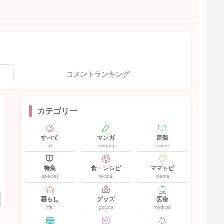
コメントランキング
カテゴリー
すべて
マンガ
連載
all
column
series
特集
食・レシピ
ママトピ
special
recipe
mama
暮らし
グッズ
医療
life
goods
medical