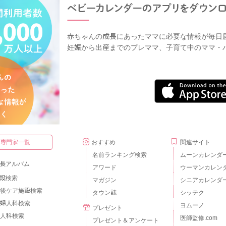
赤ちゃんの成長にあったママに必要な情報が毎日
妊娠から出産までのプレママ、子育て中のママ・
・専門家一覧
おすすめ
関連サイト
名前ランキング検索
ムーンカレンダ
長アルバム
アワード
ウーマンカレン
設検索
マガジン
シニアカレンダ
後ケア施設検索
タウン誌
シッテク
婦人科検索
ヨムーノ
プレゼント
人科検索
医師監修.com
プレゼント＆アンケート