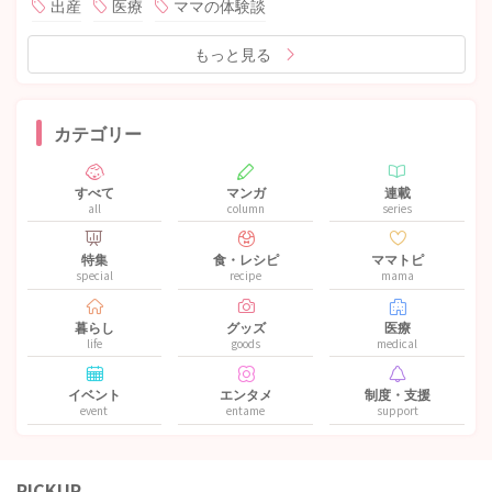
出産
医療
ママの体験談
もっと見る
カテゴリー
すべて
マンガ
連載
all
column
series
特集
食・レシピ
ママトピ
special
recipe
mama
暮らし
グッズ
医療
life
goods
medical
イベント
エンタメ
制度・支援
event
entame
support
PICKUP