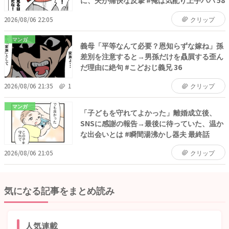
に、夫が痛快な反撃 #俺は気配り上手パパ 58
2026/08/06 22:05
クリップ
マンガ
義母「平等なんて必要？恩知らずな嫁ね」孫
差別を注意すると→男孫だけを贔屓する歪ん
だ理由に絶句 #こどおじ義兄 36
2026/08/06 21:35
1
クリップ
マンガ
「子どもを守れてよかった」離婚成立後、
SNSに感謝の報告→最後に待っていた、温か
な出会いとは #瞬間湯沸かし器夫 最終話
2026/08/06 21:05
クリップ
気になる記事をまとめ読み
人気連載