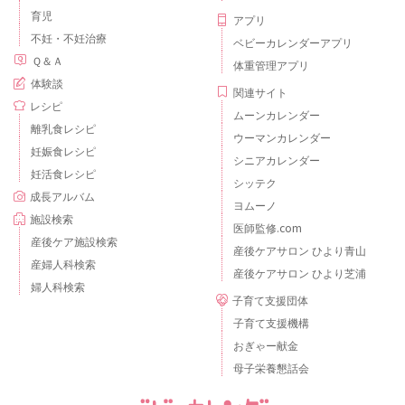
育児
アプリ
不妊・不妊治療
ベビーカレンダーアプリ
Ｑ＆Ａ
体重管理アプリ
体験談
関連サイト
レシピ
ムーンカレンダー
離乳食レシピ
ウーマンカレンダー
妊娠食レシピ
シニアカレンダー
妊活食レシピ
シッテク
成長アルバム
ヨムーノ
施設検索
医師監修.com
産後ケア施設検索
産後ケアサロン ひより青山
産婦人科検索
産後ケアサロン ひより芝浦
婦人科検索
子育て支援団体
子育て支援機構
おぎゃー献金
母子栄養懇話会