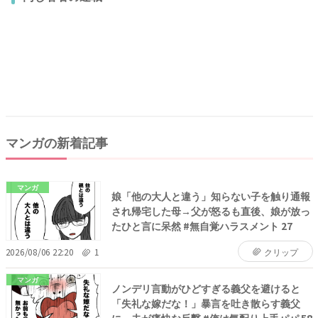
マンガの新着記事
マンガ
娘「他の大人と違う」知らない子を触り通報
され帰宅した母→父が怒るも直後、娘が放っ
たひと言に呆然 #無自覚ハラスメント 27
2026/08/06 22:20
1
クリップ
マンガ
ノンデリ言動がひどすぎる義父を避けると
「失礼な嫁だな！」暴言を吐き散らす義父