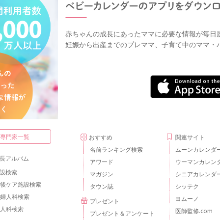
赤ちゃんの成長にあったママに必要な情報が毎日
妊娠から出産までのプレママ、子育て中のママ・
・専門家一覧
おすすめ
関連サイト
名前ランキング検索
ムーンカレンダ
長アルバム
アワード
ウーマンカレン
設検索
マガジン
シニアカレンダ
後ケア施設検索
タウン誌
シッテク
婦人科検索
ヨムーノ
プレゼント
人科検索
医師監修.com
プレゼント＆アンケート