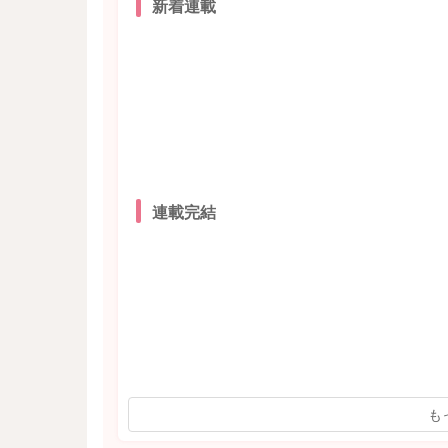
新着連載
連載完結
も