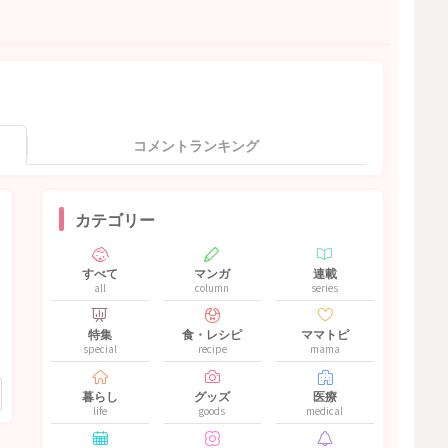
コメントランキング
カテゴリー
すべて
マンガ
連載
all
column
series
特集
食・レシピ
ママトピ
special
recipe
mama
暮らし
グッズ
医療
life
goods
medical