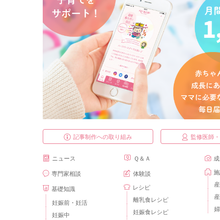
記事制作への取り組み
監修医師
ニュース
Ｑ＆Ａ
成
施
専門家相談
体験談
産
レシピ
基礎知識
産
離乳食レシピ
妊娠前・妊活
婦
妊娠食レシピ
妊娠中