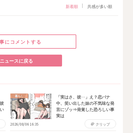
新着順
共感が多い順
事にコメントする
ニュースに戻る
暮らし
「実はさ、彼…」え？恋バナ
彼
中、笑い出した妹の不気味な発
い
言にゾッ⇒発覚した恐ろしい事
実は
2026/08/06 16:35
クリップ