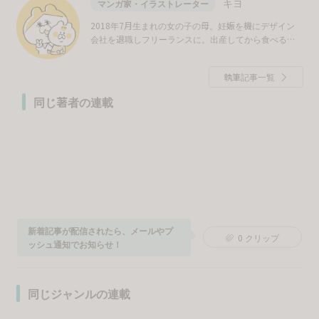
キヨ
マンガ家・イラストレーター
2018年7月生まれの女の子の母。妊娠を機にデザイン
会社を退職しフリーランスに。出産してから食べるこ
とが癒やし……。ゆるっと育児漫画、絵日記、イラスト
をツイッターで更新中！
執筆記事一覧
同じ著者の連載
新着記事が配信されたら、メールやプ
0
クリップ
ッシュ通知でお知らせ！
同じジャンルの連載