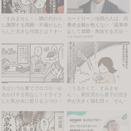
Promoted
「すみません！」娘の代わり
カードローン地獄の人は、消
に謝罪する両親…不倫がもた
費者金融が教えない『返済停
らした大きな代償とは？ #
止して減額・免除する方法』
親...
で...
渋谷法務総合事務所
夫はいつも家でゴロゴロ…お
「うるさくて、すみませ
出かけする気なし！イライラ
ん…」新生児から息子の泣き
した私が夫に怒りをぶつける
声が大きく悩む日々。そんな
と...
とき、...