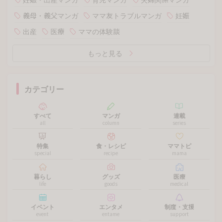
義母・義父マンガ
ママ友トラブルマンガ
妊娠
出産
医療
ママの体験談
もっと見る
カテゴリー
すべて
マンガ
連載
all
column
series
特集
食・レシピ
ママトピ
special
recipe
mama
暮らし
グッズ
医療
life
goods
medical
イベント
エンタメ
制度・支援
event
entame
support