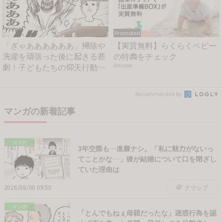
Promoted
「ぎゃああああああ」掃除や
【実質無料】らくらくベビー
洗濯を頑張った後に起きる悲
の特典をチェック
劇！子どもたちの仰天行動が
Amazon
も...
Recommended by
マンガの新着記事
マンガ
3年交際も…進展ナシ。「私に魅力がないっ
てことかな…」彼が結婚について口を閉ざし
ていた理由は
2026/08/08 09:50
クリップ
マンガ
「とんでもねぇ母親だったな」迷惑行為を認