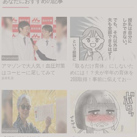
あなたにおすすめの記事
Promoted
アマゾンで大人気！血圧対策
「取るだけ育休」にしないた
はコーヒーに足してみて
めには！？夫が半年の育休を
2回取得！事前に伝えておい
森永乳業
て...
Promoted