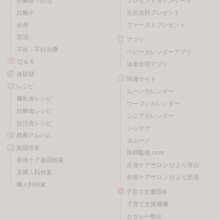
妊娠中
全員無料プレゼント
出産
ファーストプレゼント
育児
アプリ
不妊・不妊治療
ベビーカレンダーアプリ
Ｑ＆Ａ
体重管理アプリ
体験談
関連サイト
レシピ
ムーンカレンダー
離乳食レシピ
ウーマンカレンダー
妊娠食レシピ
シニアカレンダー
妊活食レシピ
シッテク
成長アルバム
ヨムーノ
施設検索
医師監修.com
産後ケア施設検索
産後ケアサロン ひより青山
産婦人科検索
産後ケアサロン ひより芝浦
婦人科検索
子育て支援団体
子育て支援機構
おぎゃー献金