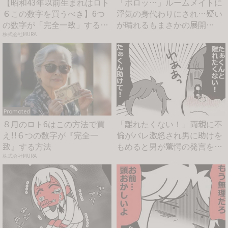
【昭和43年以前生まれはロト
「ボロッ…」ルームメイトに
６この数字を買うべき】6つ
浮気の身代わりにされ…疑い
の数字が「完全一致」する
が晴れるもまさかの展開
方...
に…！...
株式会社MURA
Promoted
８月のロト6はこの方法で買
「離れたくない！」両親に不
え!!６つの数字が『完全一
倫がバレ激怒され男に助けを
致』する方法
もめると男が驚愕の発言を
#...
株式会社MURA