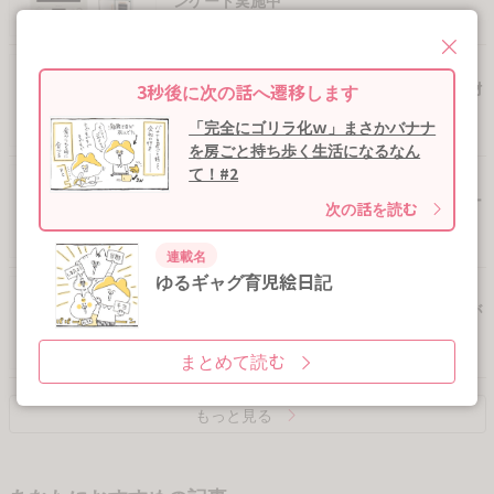
ンケート実施中
アンケート回答でベビージムや幼児英語教材
2
秒後に次の話へ遷移します
サンプルをプレゼント
「完全にゴリラ化ｗ」まさかバナナ
を房ごと持ち歩く生活になるなん
て！#2
【妊婦さん限定】オリジナル「母子手帳ケー
次の話を読む
ス」全員プレゼント
連載名
ゆるギャグ育児絵日記
【エリア限定】アンケート回答で豪華賞品が
当たる
まとめて読む
もっと見る