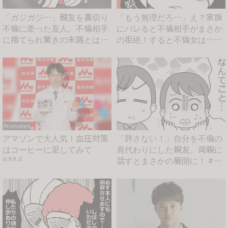
「ガジガジ…」親友を裏切り
「もう無理だろ…」え？家族
不倫に走った友人。不倫相手
にバレると不倫相手がまさか
に捨てられ驚きの末路とは？
の拒絶！すると不倫女は…
...
#...
Promoted
アマゾンで大人気！血圧対策
「許さない！」自分を不倫の
はコーヒーに足してみて
肩代わりにした親友。両親に
話すとまさかの展開に！ #
森永乳業
親...