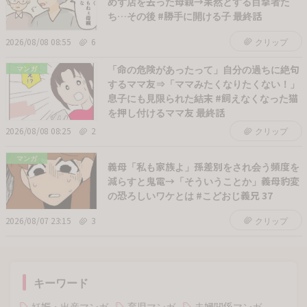
めず店を去った母親→呆然とする目撃者た
ち…その後 #勝手に開ける子 最終話
2026/08/08 08:55
6
クリップ
「命の危険があったって」自分の過ちに絶句
マンガ
するママ友⇒「ママみたくなりたくない！」
息子にも見限られた結末 #飼えなくなった猫
を押し付けるママ友 最終話
2026/08/08 08:25
2
クリップ
マンガ
義母「私も家族よ」孫差別をされ会う頻度を
減らすと鬼電→「そういうことか」義母豹変
の恐ろしいワケとは #こどおじ義兄 37
2026/08/07 23:15
3
クリップ
キーワード
妊娠・出産マンガ
育児マンガ
夫婦関係マンガ