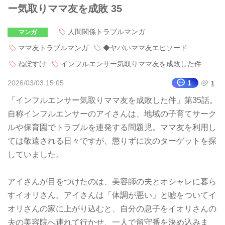
ー気取りママ友を成敗 35
人間関係トラブルマンガ
マンガ
ママ友トラブルマンガ
◆ヤバいママ友エピソード
ねぼすけ
インフルエンサー気取りママ友を成敗した件
2026/03/03 15:05
1
1
「インフルエンサー気取りママ友を成敗した件」第35話。
自称インフルエンサーのアイさんは、地域の子育てサーク
ルや保育園でトラブルを連発する問題児。ママ友を利用し
ては敬遠される日々ですが、懲りずに次のターゲットを探
していました。
アイさんが目をつけたのは、美容師の夫とオシャレに暮ら
すイオリさん。アイさんは「体調が悪い」と嘘をついてイ
オリさんの家に上がり込むと、自分の息子をイオリさんの
夫の美容院へ連れて行かせ、一人で留守番を決め込みま