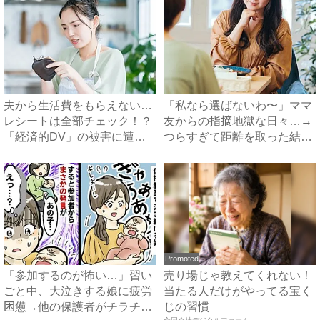
夫から生活費をもらえない…
「私なら選ばないわ〜」ママ
レシートは全部チェック！？
友からの指摘地獄な日々…→
「経済的DV」の被害に遭っ
つらすぎて距離を取った結
た...
果、...
Promoted
「参加するのが怖い…」習い
売り場じゃ教えてくれない！
ごと中、大泣きする娘に疲労
当たる人だけがやってる宝く
困憊→他の保護者がチラチ
じの習慣