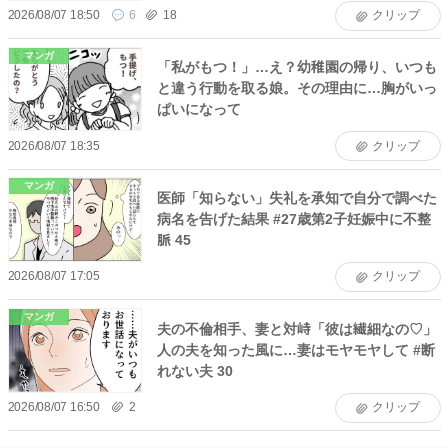
2026/08/07 18:50
6
18
クリップ
マンガ
「私がもつ！」…え？幼稚園の帰り、いつも
と違う行動を取る娘。その理由に…胸がいっ
ぱいになって
2026/08/07 18:35
クリップ
マンガ
医師「知らない」失礼を承知で自分で調べた
病名を告げた結果 #27歳第2子妊娠中に不整
脈 45
2026/08/07 17:05
クリップ
マンガ
夫の不倫相手、妻と対峙「彼は繊細なの♡」
人の夫を知った風に…妻はモヤモヤして #断
れない夫 30
2026/08/07 16:50
2
クリップ