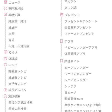
マガジン
ニュース
タウン誌
専門家相談
基礎知識
プレゼント
妊娠前・妊活
プレゼント＆アンケート
妊娠中
全員無料プレゼント
出産
ファーストプレゼント
育児
アプリ
不妊・不妊治療
ベビーカレンダーアプリ
Ｑ＆Ａ
体重管理アプリ
体験談
関連サイト
レシピ
ムーンカレンダー
離乳食レシピ
ウーマンカレンダー
妊娠食レシピ
シニアカレンダー
妊活食レシピ
シッテク
成長アルバム
ヨムーノ
施設検索
医師監修.com
産後ケア施設検索
産後ケアサロン ひより青山
産婦人科検索
産後ケアサロン ひより芝浦