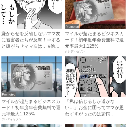
Promoted
嫌がらせを反省しないママ友
マイルが超たまるビジネスカ
に被害者たちが反撃！⇒する
ード！初年度年会費無料で還
と嫌がらせママ友は… #他
元率最大1.125%
人...
クレディセゾン
Promoted
マイルが超たまるビジネスカ
「私は信じるしか道がな
ード！初年度年会費無料で還
い…」お金に困ってママが思
元率最大1.125%
わずすがったのは驚愕
クレディセゾン
の…！？ #...