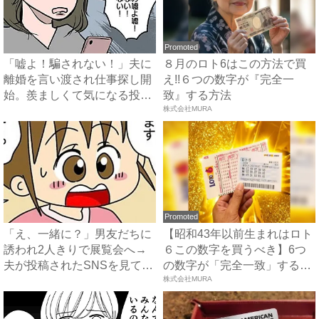
Promoted
「嘘よ！騙されない！」夫に
８月のロト6はこの方法で買
離婚を言い渡され仕事探し開
え!!６つの数字が『完全一
始。羨ましくて気になる投稿
致』する方法
内...
株式会社MURA
Promoted
「え、一緒に？」男友だちに
【昭和43年以前生まれはロト
誘われ2人きりで展覧会へ→
６この数字を買うべき】6つ
夫が投稿されたSNSを見て
の数字が「完全一致」する
ま...
方...
株式会社MURA