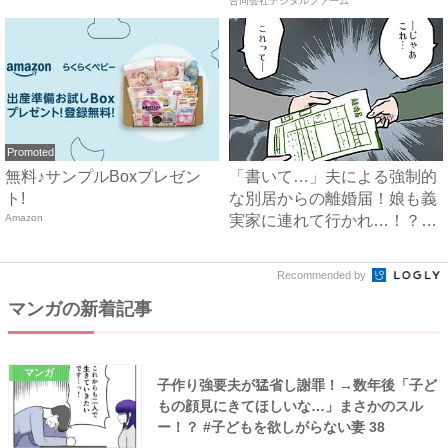
ラ…...
合同会社デジタルファーム
Promoted
無料♪サンプルBoxプレゼン
「書いて…」夫による強制的
ト!
な別居からの離婚届！娘も義
Amazon
実家に連れて行かれ…！？
#...
Recommended by
マンガの新着記事
マンガ
子作り強要夫が猛省し謝罪！→数年後「子ど
もの顔見にきてほしいな…」まさかのスル
ー！？ #子どもを欲しがらない妻 38