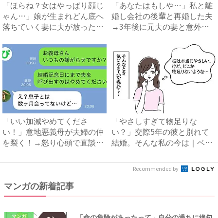
「ほらね？女はやっぱり顔じ
「あなたはもしや…」私と離
ゃん…」娘が生まれどん底へ
婚し会社の後輩と再婚した夫
落ちていく妻に夫が放った衝
→3年後に元夫の妻と意外な
撃...
場...
「いい加減やめてくださ
「やさしすぎて物足りな
い！」意地悪義母が夫婦の仲
い？」交際5年の彼と別れて
を裂く！→怒り心頭で直談判
結婚。そんな私の今は｜ベビ
したら...
ーカレ...
Recommended by
マンガの新着記事
「命の危険があったって」自分の過ちに絶句
マンガ