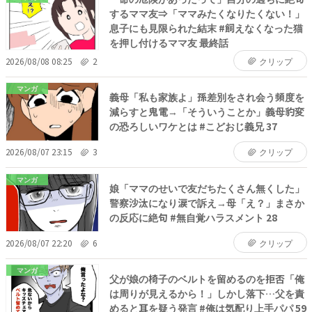
するママ友⇒「ママみたくなりたくない！」
息子にも見限られた結末 #飼えなくなった猫
を押し付けるママ友 最終話
2026/08/08 08:25
2
クリップ
マンガ
義母「私も家族よ」孫差別をされ会う頻度を
減らすと鬼電→「そういうことか」義母豹変
の恐ろしいワケとは #こどおじ義兄 37
2026/08/07 23:15
3
クリップ
マンガ
娘「ママのせいで友だちたくさん無くした」
警察沙汰になり涙で訴え→母「え？」まさか
の反応に絶句 #無自覚ハラスメント 28
2026/08/07 22:20
6
クリップ
マンガ
父が娘の椅子のベルトを留めるのを拒否「俺
は周りが見えるから！」しかし落下…父を責
めると耳を疑う発言 #俺は気配り上手パパ 59