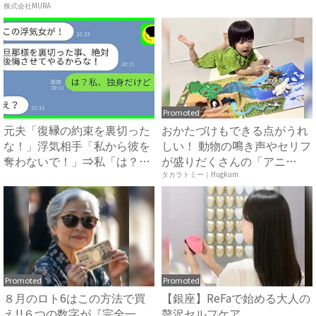
方...
が？」真相...
株式会社MURA
Promoted
元夫「復縁の約束を裏切った
おかたづけもできる点がうれ
な！」浮気相手「私から彼を
しい！ 動物の鳴き声やセリフ
奪わないで！」⇒私「は？」
が盛りだくさんの「アニ
一...
ア ...
タカラトミー｜Hugkum
Promoted
Promoted
８月のロト6はこの方法で買
【銀座】ReFaで始める大人の
え!!６つの数字が『完全一
贅沢セルフケア