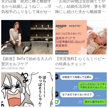
夫の誤爆「絶対に嫁と離婚す
「お前の荷物は全部捨ててや
るから結婚しようね♡」→浮
った」結婚生活20年、妻を邪
気相手のふりをして泳がせて
険にし続けた夫から離婚宣
み...
告...
Promoted
Promoted
【銀座】ReFaで始める大人の
【実質無料】らくらくベビー
贅沢セルフケア
の特典をチェック
ReFa GINZA on CREA
Amazon