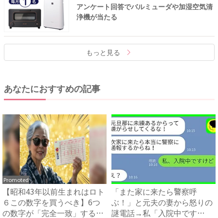
アンケート回答でバルミューダや加湿空気清
浄機が当たる
もっと見る
あなたにおすすめの記事
Promoted
【昭和43年以前生まれはロト
「また家に来たら警察呼
６この数字を買うべき】6つ
ぶ！」と元夫の妻から怒りの
の数字が「完全一致」する
謎電話→私「入院中です