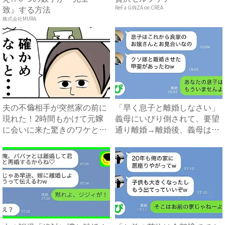
致』する方法
ReFa GINZA on CREA
株式会社MURA
夫の不倫相手が突然家の前に
「早く息子と離婚しなさい」
現れた！2時間もかけて元嫁
義母にいびり倒されて、要望
に会いに来た驚きのワケと
通り離婚→離婚後、義母は絶
は？...
句...