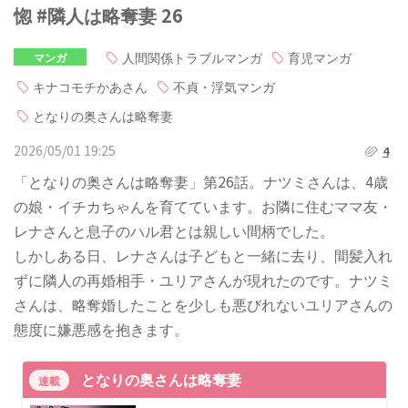
惚 #隣人は略奪妻 26
人間関係トラブルマンガ
育児マンガ
マンガ
キナコモチかあさん
不貞・浮気マンガ
となりの奥さんは略奪妻
2026/05/01 19:25
4
「となりの奥さんは略奪妻」第26話。ナツミさんは、4歳
の娘・イチカちゃんを育てています。お隣に住むママ友・
レナさんと息子のハル君とは親しい間柄でした。
しかしある日、レナさんは子どもと一緒に去り、間髪入れ
ずに隣人の再婚相手・ユリアさんが現れたのです。ナツミ
さんは、略奪婚したことを少しも悪びれないユリアさんの
態度に嫌悪感を抱きます。
となりの奥さんは略奪妻
連載