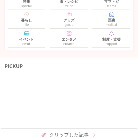
特集
食・レシピ
ママトピ
special
recipe
mama
暮らし
グッズ
医療
life
goods
medical
イベント
エンタメ
制度・支援
event
entame
support
PICKUP
クリップした記事