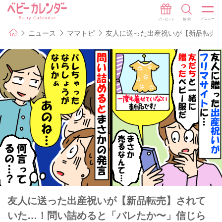
ニュース
ママトピ
友人に送った出産祝いが【新品転売
友人に送った出産祝いが【新品転売】されて
いた…！問い詰めると「バレたか〜」信じら