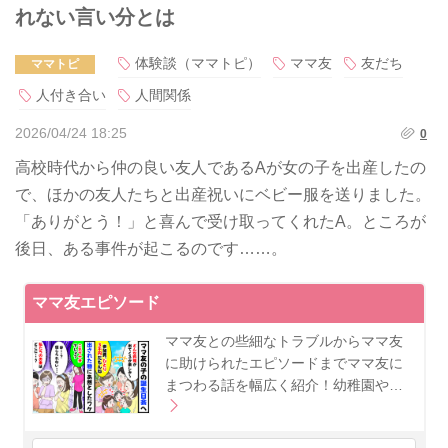
れない言い分とは
体験談（ママトピ）
ママ友
友だち
ママトピ
人付き合い
人間関係
2026/04/24 18:25
0
高校時代から仲の良い友人であるAが女の子を出産したの
で、ほかの友人たちと出産祝いにベビー服を送りました。
「ありがとう！」と喜んで受け取ってくれたA。ところが
後日、ある事件が起こるのです……。
ママ友エピソード
ママ友との些細なトラブルからママ友
に助けられたエピソードまでママ友に
まつわる話を幅広く紹介！幼稚園や…