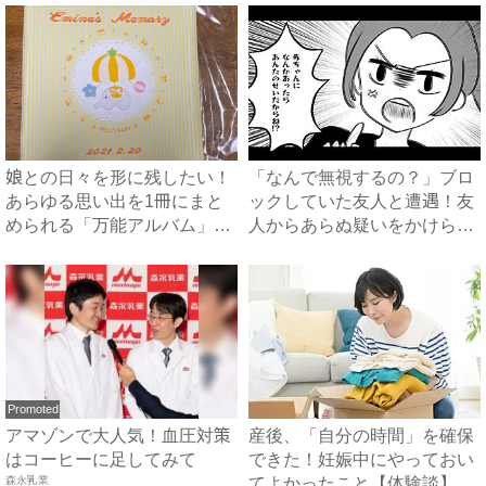
娘との日々を形に残したい！
「なんで無視するの？」ブロ
あらゆる思い出を1冊にまと
ックしていた友人と遭遇！友
められる「万能アルバム」｜
人からあらぬ疑いをかけら
ベ...
れ…...
Promoted
アマゾンで大人気！血圧対策
産後、「自分の時間」を確保
はコーヒーに足してみて
できた！妊娠中にやっておい
森永乳業
てよかったこと【体験談】｜