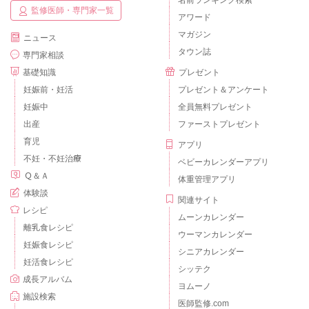
監修医師・専門家一覧
アワード
マガジン
ニュース
タウン誌
専門家相談
基礎知識
プレゼント
妊娠前・妊活
プレゼント＆アンケート
妊娠中
全員無料プレゼント
出産
ファーストプレゼント
育児
アプリ
不妊・不妊治療
ベビーカレンダーアプリ
Ｑ＆Ａ
体重管理アプリ
体験談
関連サイト
レシピ
ムーンカレンダー
離乳食レシピ
ウーマンカレンダー
妊娠食レシピ
シニアカレンダー
妊活食レシピ
シッテク
成長アルバム
ヨムーノ
施設検索
医師監修.com