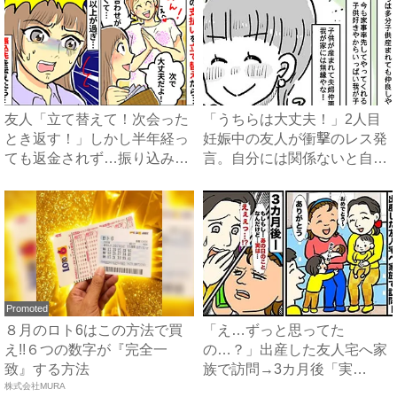
友人「立て替えて！次会った
「うちらは大丈夫！」2人目
とき返す！」しかし半年経っ
妊娠中の友人が衝撃のレス発
ても返金されず…振り込み先
言。自分には関係ないと自信
を...
満...
Promoted
８月のロト6はこの方法で買
「え…ずっと思ってた
え!!６つの数字が『完全一
の…？」出産した友人宅へ家
致』する方法
族で訪問→3カ月後「実
株式会社MURA
は…」友人か...