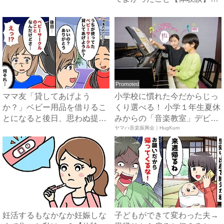
ベ...
Promoted
ママ友「貸してあげよう
小学校に慣れた今だからじっ
か？」ベビー用品を借りるこ
くり選べる！ 小学１年生夏休
とになると後日、思わぬ提案
みからの「音楽教室」デビ
が！一...
ュ...
ヤマハ音楽振興会｜HugKum
妊活するもなかなか妊娠しな
子どもができて変わった夫→