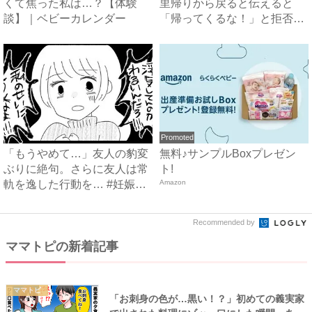
くて焦った私は…？【体験
里帰りから戻ると伝えると
談】｜ベビーカレンダー
「帰ってくるな！」と拒否！
その...
Promoted
「もうやめて…」友人の豹変
無料♪サンプルBoxプレゼン
ぶりに絶句。さらに友人は常
ト!
軌を逸した行動を… #妊娠
Amazon
し...
Recommended by
ママトピの新着記事
ママトピ
「お刺身の色が…黒い！？」初めての義実家