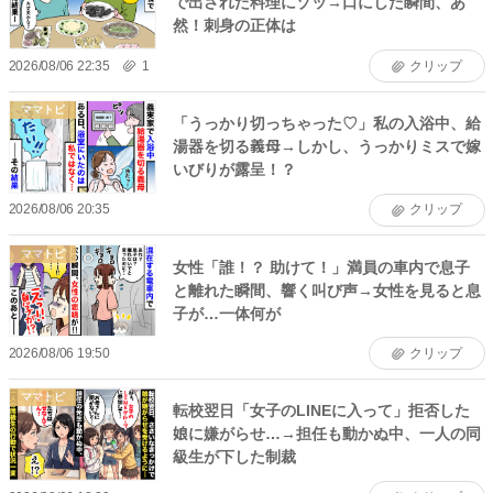
で出された料理にゾッ→口にした瞬間、あ
然！刺身の正体は
2026/08/06 22:35
1
クリップ
ママトピ
「うっかり切っちゃった♡」私の入浴中、給
湯器を切る義母→しかし、うっかりミスで嫁
いびりが露呈！？
2026/08/06 20:35
クリップ
ママトピ
女性「誰！？ 助けて！」満員の車内で息子
と離れた瞬間、響く叫び声→女性を見ると息
子が…一体何が
2026/08/06 19:50
クリップ
ママトピ
転校翌日「女子のLINEに入って」拒否した
娘に嫌がらせ…→担任も動かぬ中、一人の同
級生が下した制裁