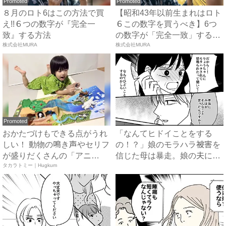
Promoted
Promoted
８月のロト6はこの方法で買
【昭和43年以前生まれはロト
え!!６つの数字が『完全一
６この数字を買うべき】6つ
致』する方法
の数字が「完全一致」する
株式会社MURA
方...
株式会社MURA
Promoted
おかたづけもできる点がうれ
「なんてヒドイことをする
しい！ 動物の鳴き声やセリフ
の！？」娘のモラハラ被害を
が盛りだくさんの「アニ
信じた母は暴走。娘の夫に電
ア ...
タカラトミー｜Hugkum
話を...