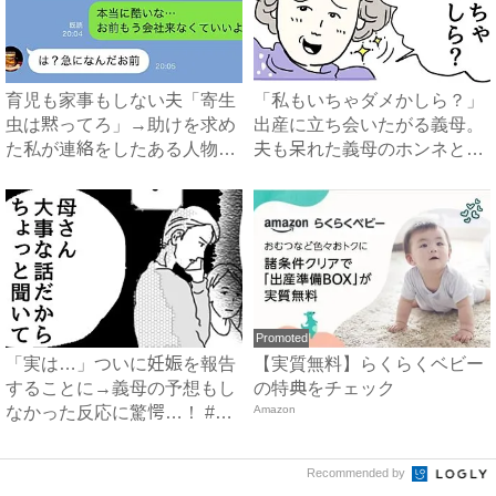
育児も家事もしない夫「寄生
「私もいちゃダメかしら？」
虫は黙ってろ」→助けを求め
出産に立ち会いたがる義母。
た私が連絡をしたある人物と
夫も呆れた義母のホンネと
は...
は…...
Promoted
「実は…」ついに妊娠を報告
【実質無料】らくらくベビー
することに→義母の予想もし
の特典をチェック
なかった反応に驚愕…！ #
Amazon
早...
Recommended by