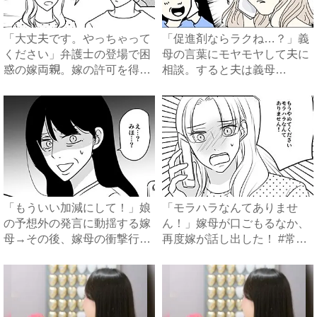
「大丈夫です。やっちゃって
「促進剤ならラクね…？」義
ください」弁護士の登場で困
母の言葉にモヤモヤして夫に
惑の嫁両親。嫁の許可を得た
相談。すると夫は義母
母...
に…！？...
「もういい加減にして！」娘
「モラハラなんてありませ
の予想外の発言に動揺する嫁
ん！」嫁母が口ごもるなか、
母→その後、嫁母の衝撃行動
再度嫁が話し出した！ #常識
で...
知...