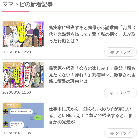
ママトピの新着記事
ママトピ
義実家に帰省すると義母から請求書「お風呂
代と光熱費を払って」驚く私の横で、夫が取
った行動とは？
2026/08/07 12:20
クリップ
ママトピ
義実家へ帰省「会うの楽しみ！」義父「顔も
見たくない！帰れ！」到着早々、激怒され困
惑…衝撃の理由とは
2026/08/07 11:50
クリップ
ママトピ
仕事中に夫から「知らない女の子が家にい
る」とLINE→え！？急いで帰宅すると、ま
さかの光景が
2026/08/07 11:35
クリップ