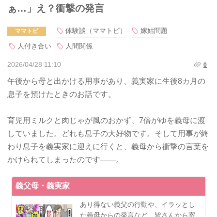
ぁ…」え？衝撃の発言
体験談（ママトピ）
嫁姑問題
ママトピ
人付き合い
人間関係
2026/04/28 11:10
0
午後から母と出かける用事があり、義実家に生後8カ月の
息子を預けたときのお話です。
育児用ミルクと肉じゃが風のおかず、7倍がゆを義母に渡
していました。どれも息子の大好物です。そして用事が終
わり息子を義実家に迎えに行くと、義母から衝撃の言葉を
かけられてしまったのです――。
義父母・義実家
あり得ない義父の行動や、イラッとし
た義母からの発言など、皆さんから寄