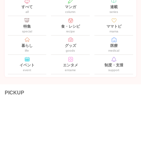
すべて
マンガ
連載
all
column
series
特集
食・レシピ
ママトピ
special
recipe
mama
暮らし
グッズ
医療
life
goods
medical
イベント
エンタメ
制度・支援
event
entame
support
PICKUP