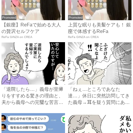
Promoted
Promoted
【銀座】ReFaで始める大人
上質な眠りも美髪ケアも！ 銀
の贅沢セルフケア
座で体感するReFa
ReFa GINZA on CREA
ReFa GINZA on CREA
「退院したら…」義母が里帰
「ねぇ…ところであなた
りをすすめる驚きの理由と、
達…」休日に突然訪問してき
夫から義母への完璧な苦言
た義母→耳を疑う質問にあ
#...
然…！ ...