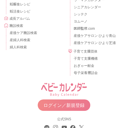
妊娠食レシピ
シニアカレンダー
妊活食レシピ
シッテク
成長アルバム
ヨムーノ
施設検索
医師監修.com
産後ケア施設検索
産後ケアサロン ひより青山
産婦人科検索
産後ケアサロン ひより芝浦
婦人科検索
子育て支援団体
子育て支援機構
おぎゃー献金
母子栄養懇話会
ログイン／新規登録
公式SNS