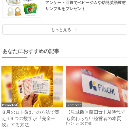
アンケート回答でベビージムや幼児英語教材
サンプルをプレゼント
もっと見る
あなたにおすすめの記事
Promoted
Promoted
８月のロト6はこの方法で買
【見城徹×藤田晋】AI時代で
え!!６つの数字が『完全一
も変わらない経営者の本質
致』する方法
FINCHI on GOETHE