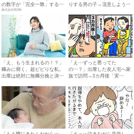
の数字が「完全一致」する
りする男の子→注意しようと
方...
す...
株式会社MURA
「え、もう生まれるの！？」
「え…ずっと思ってた
痛みに弱く、超ビビりな私。
の…？」出産した友人宅へ家
出産は絶対に無痛分娩と決め
族で訪問→3カ月後「実
て...
は…」友人か...
「もう嫁にきたんだから…」
「えっ…泣きながら見学し