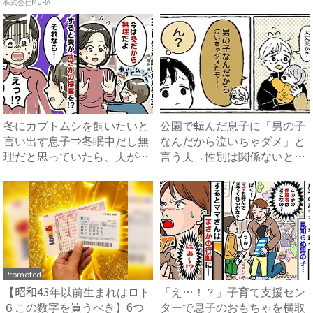
株式会社MURA
冬にカブトムシを飼いたいと
公園で転んだ息子に「男の子
言い出す息子⇒冬眠中だし無
なんだから泣いちゃダメ」と
理だと思っていたら、夫がま
言う夫→性別は関係ないと指
さ...
摘...
Promoted
【昭和43年以前生まれはロト
「え…！？」子育て支援セン
６この数字を買うべき】6つ
ターで息子のおもちゃを横取