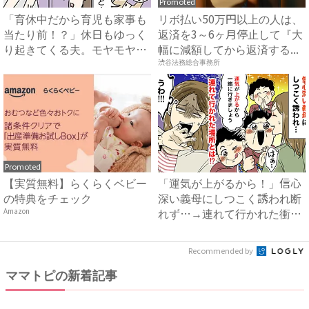
Promoted
「育休中だから育児も家事も
リボ払い50万円以上の人は、
当たり前！？」休日もゆっく
返済を3～6ヶ月停止して『大
り起きてくる夫。モヤモヤが
幅に減額してから返済する...
た...
渋谷法務総合事務所
Promoted
【実質無料】らくらくベビー
「運気が上がるから！」信心
の特典をチェック
深い義母にしつこく誘われ断
れず…→連れて行かれた衝撃
Amazon
の...
Recommended by
ママトピの新着記事