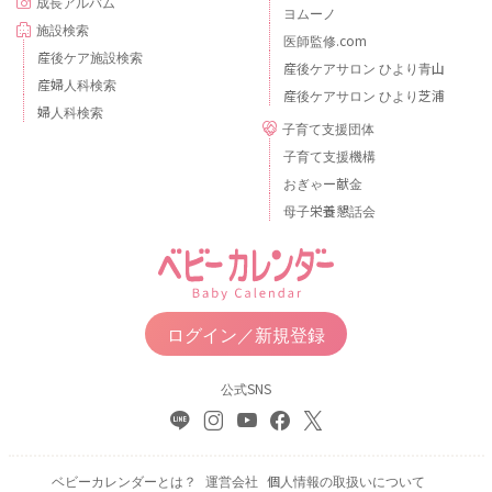
成長アルバム
ヨムーノ
施設検索
医師監修.com
産後ケア施設検索
産後ケアサロン ひより青山
産婦人科検索
産後ケアサロン ひより芝浦
婦人科検索
子育て支援団体
子育て支援機構
おぎゃー献金
母子栄養懇話会
ログイン／新規登録
公式SNS
ベビーカレンダーとは？
運営会社
個人情報の取扱いについて