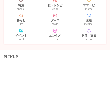
特集
食・レシピ
ママトピ
special
recipe
mama
暮らし
グッズ
医療
life
goods
medical
イベント
エンタメ
制度・支援
event
entame
support
PICKUP