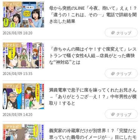
ママトピ
母から突然のLINE「今夜、抱いて」えぇ！？
「違うの！これは、その…」電話で詳細を聞
き出した結果
2026/08/09 16:20
クリップ
ママトピ
「赤ちゃんの隣はイヤ！すぐ席変えて」レス
トランで騒ぐ女性4人組→店員がとった痛快
な“神対応”とは
2026/08/09 15:35
クリップ
ママトピ
満員電車で息子に席を譲ってくれたお兄さん
→「ありがとうござ…え！？」中年男性が横
取り！すると
2026/08/09 14:20
クリップ
ママトピ
義実家の冷蔵庫だけが別世界！？「完璧だと
思っていた義母のイメージが…」目にしたモ