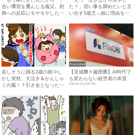
古い慣習を重んじる義父。初
た？」習い事を辞めたいと言
孫への反応にモヤモヤした体
い出す5歳児→娘に理由を聞
験...
いて...
Promoted
楽しそうに踊る2歳の娘⇒し
【見城徹×藤田晋】AI時代で
かし突然、大泣き＆かんしゃ
も変わらない経営者の本質
くの嵐！？引き金となった出
FINCHI on GOETHE
来...