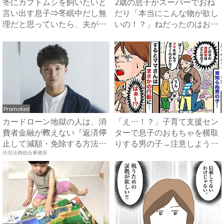
冬にカブトムシを飼いたいと
2歳の息子がスーパーでおね
言い出す息子⇒冬眠中だし無
だり「本当にこんな物が欲し
理だと思っていたら、夫がま
いの！？」ねだったのはお菓
さ...
子...
Promoted
カードローン地獄の人は、消
「え…！？」子育て支援セン
費者金融が教えない『返済停
ターで息子のおもちゃを横取
止して減額・免除する方法』
りする男の子→注意しようと
で...
す...
渋谷法務総合事務所