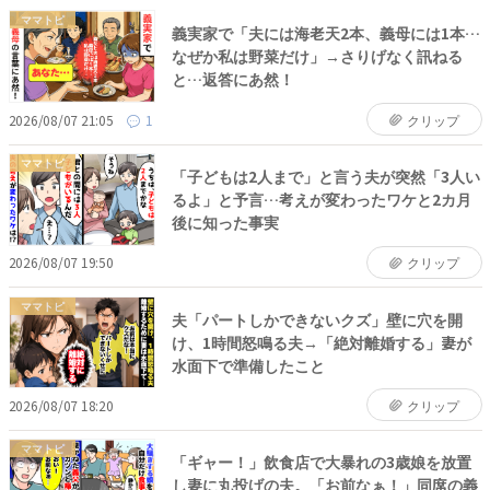
ママトピ
義実家で「夫には海老天2本、義母には1本…
なぜか私は野菜だけ」→さりげなく訊ねる
と…返答にあ然！
2026/08/07 21:05
1
クリップ
ママトピ
「子どもは2人まで」と言う夫が突然「3人い
るよ」と予言…考えが変わったワケと2カ月
後に知った事実
2026/08/07 19:50
クリップ
ママトピ
夫「パートしかできないクズ」壁に穴を開
け、1時間怒鳴る夫→「絶対離婚する」妻が
水面下で準備したこと
2026/08/07 18:20
クリップ
ママトピ
「ギャー！」飲食店で大暴れの3歳娘を放置
し妻に丸投げの夫。「お前なぁ！」同席の義