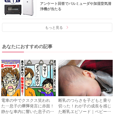
アンケート回答でバルミューダや加湿空気清
浄機が当たる
もっと見る
あなたにおすすめの記事
電車の中でクスクス笑われ
断乳のつらさを子どもと乗り
た…息子の爆弾発言に赤面！
切った！わが子の成長を感じ
静かな車内に響いた息子の一
た断乳エピソード｜ベビーカ