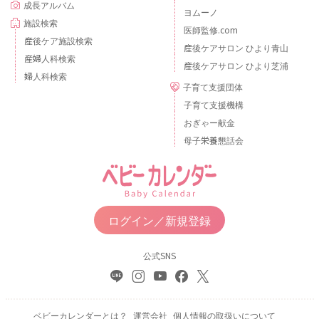
成長アルバム
ヨムーノ
施設検索
医師監修.com
産後ケア施設検索
産後ケアサロン ひより青山
産婦人科検索
産後ケアサロン ひより芝浦
婦人科検索
子育て支援団体
子育て支援機構
おぎゃー献金
母子栄養懇話会
ログイン／新規登録
公式SNS
ベビーカレンダーとは？
運営会社
個人情報の取扱いについて