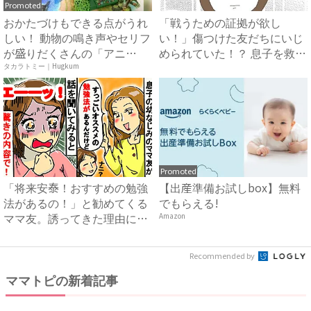
Promoted
おかたづけもできる点がうれ
「戦うための証拠が欲し
しい！ 動物の鳴き声やセリフ
い！」傷つけた友だちにいじ
が盛りだくさんの「アニ
められていた！？ 息子を救う
ア ...
ため...
タカラトミー｜Hugkum
Promoted
「将来安泰！おすすめの勉強
【出産準備お試しbox】無料
法があるの！」と勧めてくる
でもらえる!
ママ友。誘ってきた理由に驚
Amazon
が...
Recommended by
ママトピの新着記事