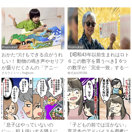
言に...
レ...
Promoted
Promoted
おかたづけもできる点がうれ
【昭和43年以前生まれはロト
しい！ 動物の鳴き声やセリフ
６この数字を買うべき】6つ
が盛りだくさんの「アニ
の数字が「完全一致」する
ア ...
方...
タカラトミー｜Hugkum
株式会社MURA
「息子はやっていないの
「子どもの前では泣かない」
に…」犯人扱いする隣人に
育児本のアドバイスを参考に