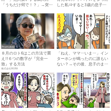
「うちだけ何で！？」→突然
した私⇒すると3歳の息子が
態度を変...
衝...
Promoted
８月のロト6はこの方法で買
「ねえ、ママ…いま…」イン
え!!６つの数字が『完全一
ターホンが鳴ったのに誰もい
致』する方法
ない？→その後、息子のまさ
か...
株式会社MURA