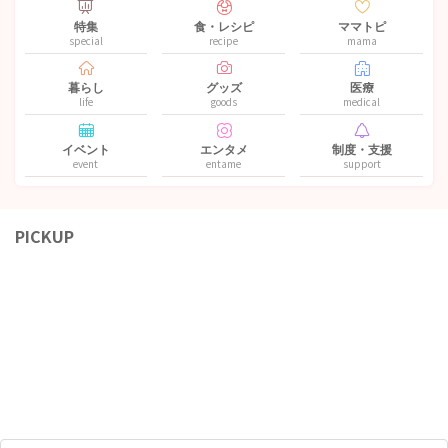
特集
食・レシピ
ママトピ
special
recipe
mama
暮らし
グッズ
医療
life
goods
medical
イベント
エンタメ
制度・支援
event
entame
support
PICKUP