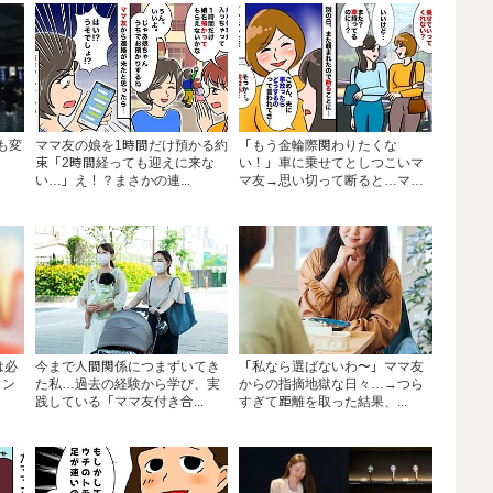
も変
ママ友の娘を1時間だけ預かる約
「もう金輪際関わりたくな
束「2時間経っても迎えに来な
い！」車に乗せてとしつこいマ
い…」え！？まさかの連...
マ友→思い切って断ると…マ
マ...
は必
今まで人間関係につまずいてき
「私なら選ばないわ〜」ママ友
イン
た私…過去の経験から学び、実
からの指摘地獄な日々…→つら
践している「ママ友付き合...
すぎて距離を取った結果、...