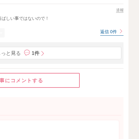
通報
喜ばしい事ではないので！
返信 0件
もっと見る
1件
事にコメントする