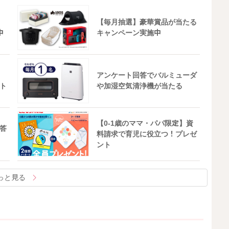
【毎月抽選】豪華賞品が当たる
中
キャンペーン実施中
アンケート回答でバルミューダ
ト
や加湿空気清浄機が当たる
【0-1歳のママ・パパ限定】資
答
料請求で育児に役立つ！プレゼ
ント
っと見る