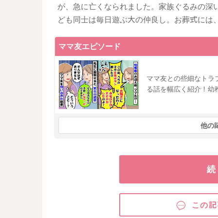
が、急に亡くなられました。家族ぐるみの深
ども同士は毎日遊ぶ大の仲良し。お葬式には
ママ友エピソード
ママ友との些細なトラ
る話を幅広く紹介！幼
他の
続
この記