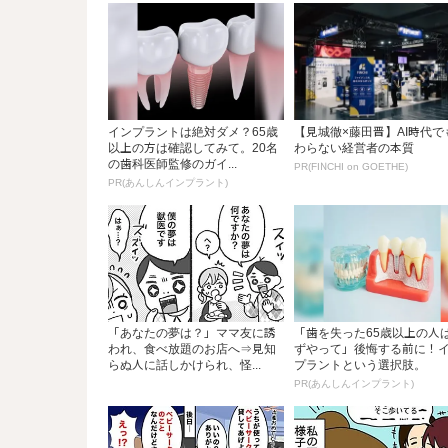
インプラントは絶対ダメ？65歳
【見城徹×藤田晋】AI時代で
以上の方は確認してみて。20名
わらない経営者の本質
の歯科医師監修のガイ...
PR(FINCHI on GOETHE)
PR(あんしんインプラント)
「あなたの夢は？」ママ友に誘
「歯を失った65歳以上の人
われ、食べ放題のお店へ⇒見知
ずやって」後悔する前に！
らぬ人に話しかけられ、怪...
プラントという選択肢。
PR(あんしんインプラント)