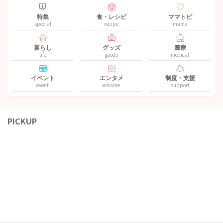
特集
食・レシピ
ママトピ
special
recipe
mama
暮らし
グッズ
医療
life
goods
medical
イベント
エンタメ
制度・支援
event
entame
support
PICKUP