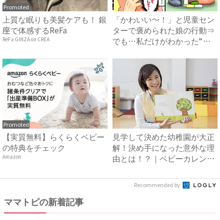
Promoted
上質な眠りも美髪ケアも！ 銀
「かわいい〜！」と児童セン
座で体感するReFa
ターで褒められた娘の行動⇒
でも…私だけがわかった“赤
ReFa GINZA on CREA
面...
Promoted
【実質無料】らくらくベビー
見学して決めた幼稚園が大正
の特典をチェック
解！決め手になった意外な理
由とは！？｜ベビーカレンダ
Amazon
ー
Recommended by
ママトピの新着記事