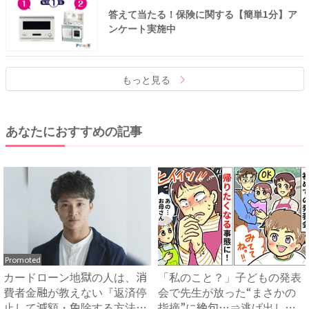
答えて当たる！保険に関する【簡単1分】ア
ンケート実施中
もっと見る
あなたにおすすめの記事
Promoted
カードローン地獄の人は、消
「私のこと？」子どもの発表
費者金融が教えない『返済停
会で先生が放った“まさかの
止して減額・免除する方法』
指摘”に絶句…⇒逃げ出した