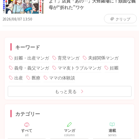
よ！」店員「あの…」大修羅場に！頑固な義
母が“折れた”ワケ
2026/08/07 13:50
クリップ
キーワード
妊娠・出産マンガ
育児マンガ
夫婦関係マンガ
義母・義父マンガ
ママ友トラブルマンガ
妊娠
出産
医療
ママの体験談
もっと見る
カテゴリー
すべて
マンガ
連載
all
column
series