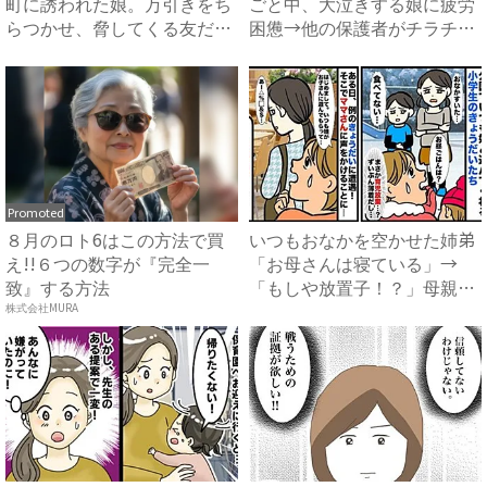
町に誘われた娘。万引きをち
ごと中、大泣きする娘に疲労
らつかせ、脅してくる友だち
困憊→他の保護者がチラチ
...
ラ…...
Promoted
８月のロト6はこの方法で買
いつもおなかを空かせた姉弟
え!!６つの数字が『完全一
「お母さんは寝ている」→
致』する方法
「もしや放置子！？」母親ら
しき...
株式会社MURA