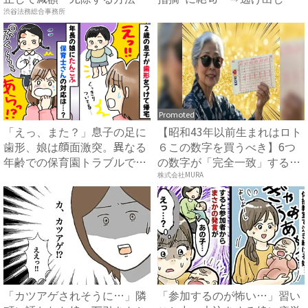
で...
く...
渋谷法務総合事務所
Promoted
「えっ、また？」息子の足に
【昭和43年以前生まれはロト
歯形、娘は顔面激突。異なる
６この数字を買うべき】6つ
年齢での保育園トラブルで見
の数字が「完全一致」する
え...
方...
株式会社MURA
「カツアゲされそうに…」隣
「参加するのが怖い…」習い