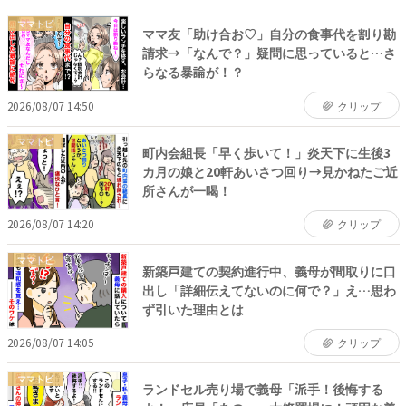
ママトピ
ママ友「助け合お♡」自分の食事代を割り勘
請求→「なんで？」疑問に思っていると…さ
らなる暴論が！？
2026/08/07 14:50
クリップ
ママトピ
町内会組長「早く歩いて！」炎天下に生後3
カ月の娘と20軒あいさつ回り→見かねたご近
所さんが一喝！
2026/08/07 14:20
クリップ
ママトピ
新築戸建ての契約進行中、義母が間取りに口
出し「詳細伝えてないのに何で？」え…思わ
ず引いた理由とは
2026/08/07 14:05
クリップ
ママトピ
ランドセル売り場で義母「派手！後悔する