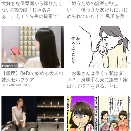
大好きな保育園から帰りたく
「戦うための証拠が欲し
ない2歳の娘「じゃあさ
い！」傷つけた友だちにいじ
ぁ…」え！？先生の提案でス
められていた！？ 息子を救う
ムーズ...
ため...
Promoted
【銀座】ReFaで始める大人の
「お母さんは良くて私はダ
贅沢セルフケア
メ？」身勝手な夫に激怒！家
出して様子を見ることに… #
ReFa GINZA on CREA
拐...