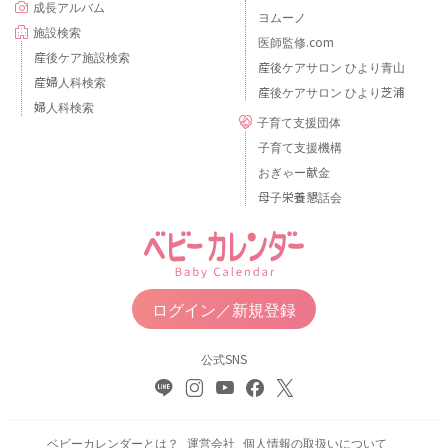
成長アルバム
ヨムーノ
施設検索
医師監修.com
産後ケア施設検索
産後ケアサロン ひより青山
産婦人科検索
産後ケアサロン ひより芝浦
婦人科検索
子育て支援団体
子育て支援機構
おぎゃー献金
母子栄養懇話会
ログイン／新規登録
公式SNS
ベビーカレンダーとは？
運営会社
個人情報の取扱いについて