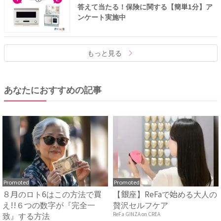
答えて当たる！保険に関する【簡単1分】ア
ンケート実施中
もっと見る
あなたにおすすめの記事
Promoted
Promoted
８月のロト6はこの方法で買
【銀座】ReFaで始める大人の
え!!６つの数字が『完全一
贅沢セルフケア
致』する方法
ReFa GINZA on CREA