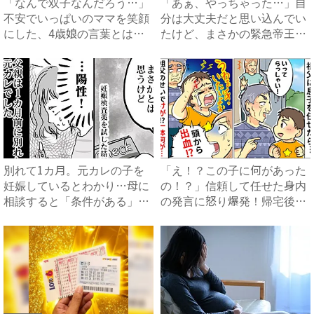
「なんで双子なんだろう…」
「あぁ、やっちゃった…」自
不安でいっぱいのママを笑顔
分は大丈夫だと思い込んでい
にした、4歳娘の言葉とは？
たけど、まさかの緊急帝王切
｜...
開...
別れて1カ月。元カレの子を
「え！？この子に何があった
妊娠しているとわかり…母に
の！？」信頼して任せた身内
相談すると「条件がある」と
の発言に怒り爆発！帰宅後の
言...
衝...