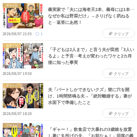
ママトピ
義実家で「夫には海老天2本、義母には1本…
なぜか私は野菜だけ」→さりげなく訊ねる
と…返答にあ然！
2026/08/07 21:05
1
クリップ
ママトピ
「子どもは2人まで」と言う夫が突然「3人い
るよ」と予言…考えが変わったワケと2カ月
後に知った事実
2026/08/07 19:50
クリップ
ママトピ
夫「パートしかできないクズ」壁に穴を開
け、1時間怒鳴る夫→「絶対離婚する」妻が
水面下で準備したこと
2026/08/07 18:20
クリップ
ママトピ
「ギャー！」飲食店で大暴れの3歳娘を放置
し妻に丸投げの夫。「お前なぁ！」同席の義