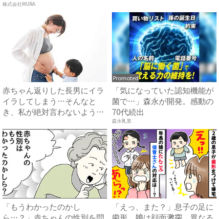
株式会社MURA
Promoted
赤ちゃん返りした長男にイラ
「気になっていた認知機能が
イラしてしまう…そんなと
菌で…」森永が開発。感動の
き、私が絶対言わないように
70代続出
して...
森永乳業
「もうわかったのかし
「えっ、また？」息子の足に
ら…？」赤ちゃんの性別を問
歯形、娘は顔面激突。異なる