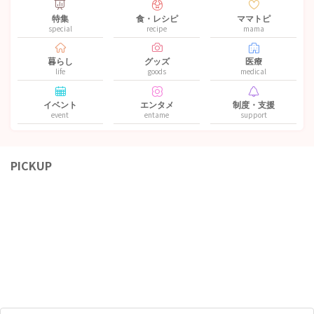
特集
食・レシピ
ママトピ
special
recipe
mama
暮らし
グッズ
医療
life
goods
medical
イベント
エンタメ
制度・支援
event
entame
support
PICKUP