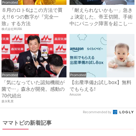
Promoted
８月のロト6はこの方法で買
「耐えられないかも…」急き
え!!６つの数字が『完全一
ょ決定した、帝王切開。手術
致』する方法
中にパニック障害を起こしか
け...
株式会社MURA
Promoted
Promoted
「気になっていた認知機能が
【出産準備お試しbox】無料
菌で…」森永が開発。感動の
でもらえる!
70代続出
Amazon
森永乳業
Recommended by
ママトピの新着記事