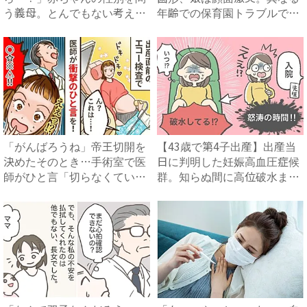
う義母。とんでもない考えが
年齢での保育園トラブルで見
明らかに...
え...
「がんばろうね」帝王切開を
【43歳で第4子出産】出産当
決めたそのとき…手術室で医
日に判明した妊娠高血圧症候
師がひと言「切らなくてい
群。知らぬ間に高位破水ま
い」...
で...