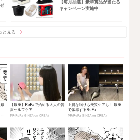
【毎月抽選】豪華賞品が当たる
ゼ
キャンペーン実施中
っと見る
義母
【銀座】ReFaで始める大人の贅
上質な眠りも美髪ケアも！ 銀座
相
沢セルフケア
で体感するReFa
..
PR(ReFa GINZA on CREA)
PR(ReFa GINZA on CREA)