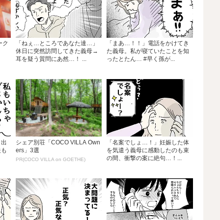
ーク
「ねぇ…ところであなた達…」
「まあ…！！」電話をかけてき
休日に突然訪問してきた義母→
た義母。私が寝ていたことを知
耳を疑う質問にあ然…！ ...
ったとたん… #早く孫が...
」出
シェア別荘「COCO VILLA Own
「名案でしょ…！」妊娠した体
夫も
ers」3選
を気遣う義母に感動したのも束
の間、衝撃の案に絶句…！...
PR(COCO VILLA on GOETHE)