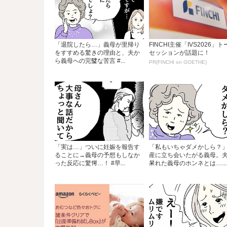
「退院したら…」義母が里帰り
FINCHI主催「IVS2026」ト
をすすめる驚きの理由と、夫か
セッションが話題に！
ら義母への完璧な苦言 #...
PR(FINCHI on GOETHE)
「実は…」ついに妊娠を報告す
「私もいちゃダメかしら？
ることに→義母の予想もしなか
産に立ち会いたがる義母。
った反応に驚愕…！ #早...
呆れた義母のホンネとは…...