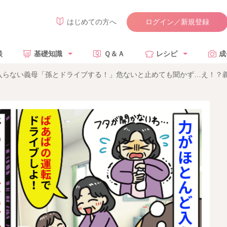
ログイン／新規登録
はじめての方へ
談
基礎知識
Ｑ＆Ａ
レシピ
成
入らない義母「孫とドライブする！」危ないと止めても聞かず…え！？