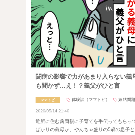
闘病の影響で力があまり入らない義
も聞かず…え！？義父がひと言
体験談（ママトピ）
嫁姑問
ママトピ
2026/05/14 21:40
近所に住む義両親に子育てを手伝ってもらっ
ばかりの義母が、やんちゃ盛りの5歳の息子