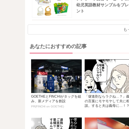
幼児英語教材サンプルをプレ
ント
も
あなたにおすすめの記事
GOETHEとFINCHIがタッグを組
「促進剤ならラクね…？」
み、新メディアを創設
の言葉にモヤモヤして夫に
談。すると夫は義母に…！？.
PR(FINCHI on GOETHE)