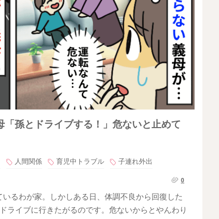
母「孫とドライブする！」危ないと止めて
題
人間関係
育児中トラブル
子連れ外出
0
ているわが家。しかしある日、体調不良から回復した
とドライブに行きたがるのです。危ないからとやんわり