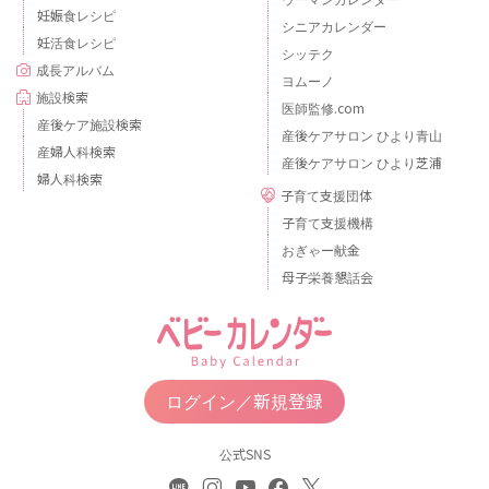
妊娠食レシピ
シニアカレンダー
妊活食レシピ
シッテク
成長アルバム
ヨムーノ
施設検索
医師監修.com
産後ケア施設検索
産後ケアサロン ひより青山
産婦人科検索
産後ケアサロン ひより芝浦
婦人科検索
子育て支援団体
子育て支援機構
おぎゃー献金
母子栄養懇話会
ログイン／新規登録
公式SNS