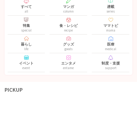
すべて
マンガ
連載
all
column
series
特集
食・レシピ
ママトピ
special
recipe
mama
暮らし
グッズ
医療
life
goods
medical
イベント
エンタメ
制度・支援
event
entame
support
PICKUP