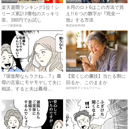
Promoted
Promoted
楽天週間ランキング1位！シ
８月のロト6はこの方法で買
リーズ累計3億包のスッキリ
え!!６つの数字が『完全一
茶。380円でお試し
致』する方法
ハーブ健康本舗
株式会社MURA
Promoted
「促進剤ならラクね…？」義
【宝くじの裏技】当たる側に
母の言葉にモヤモヤして夫に
回るか、このままか
相談。すると夫は義母
合同会社デジタルファーム
に…！？...