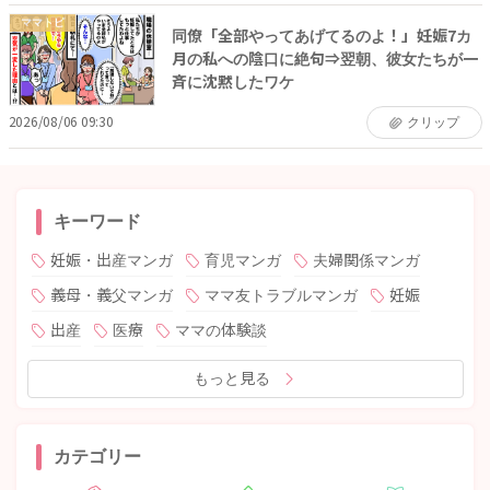
ママトピ
同僚「全部やってあげてるのよ！」妊娠7カ
月の私への陰口に絶句⇒翌朝、彼女たちが一
斉に沈黙したワケ
2026/08/06 09:30
クリップ
キーワード
妊娠・出産マンガ
育児マンガ
夫婦関係マンガ
義母・義父マンガ
ママ友トラブルマンガ
妊娠
出産
医療
ママの体験談
もっと見る
カテゴリー