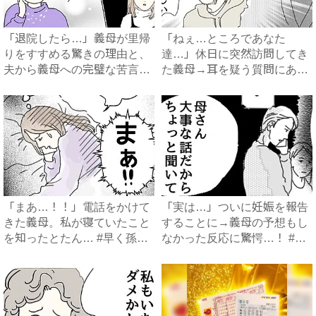
「退院したら…」義母が里帰
「ねぇ…ところであなた
りをすすめる驚きの理由と、
達…」休日に突然訪問してき
夫から義母への完璧な苦言
た義母→耳を疑う質問にあ
#...
然…！ ...
「まあ…！！」電話をかけて
「実は…」ついに妊娠を報告
きた義母。私が寝ていたこと
することに→義母の予想もし
を知ったとたん… #早く孫
なかった反応に驚愕…！ #
が...
早...