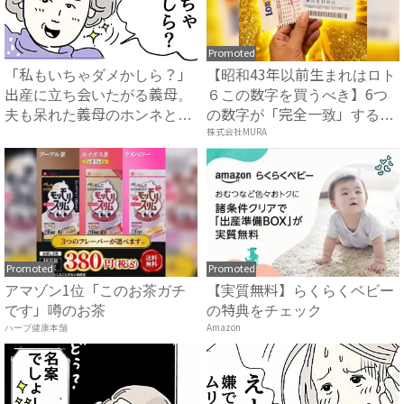
Promoted
「私もいちゃダメかしら？」
【昭和43年以前生まれはロト
出産に立ち会いたがる義母。
６この数字を買うべき】6つ
夫も呆れた義母のホンネと
の数字が「完全一致」する
は…...
方...
株式会社MURA
Promoted
Promoted
アマゾン1位「このお茶ガチ
【実質無料】らくらくベビー
です」噂のお茶
の特典をチェック
ハーブ健康本舗
Amazon