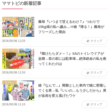
ママトピの新着記事
ママトピ
義母「いつまで甘えるわけ？」つわりで
15kg減の私へ嫌み…⇒娘「帰る！」義母が
フリーズした理由
2026/08/06 12:20
クリップ
ママトピ
「開けたらダメ～！」SAのトイレでドアが
全開→目の前には駐車場…絶体絶命の私を救
ってくれたのは
2026/08/06 11:50
クリップ
ママトピ
娘「なんで…」閑散とした車内で娘に密着し
てくる男→私「いいの…もう少しだから」男
が血相を変え逃げたワケ
2026/08/06 11:10
クリップ