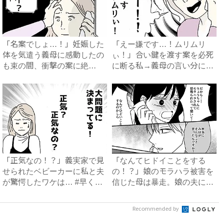
「名案でしょ…！」妊娠した
「えー嫌です…！ムリムリ
体を気遣う義母に感動したの
ぃ！」合い鍵を渡す案を必死
も束の間、衝撃の案に絶
に断る私→義母の言い分にあ
句…！...
然…...
「正気なの！？」義実家で見
「なんてヒドイことをする
せられたベビーカーに私と夫
の！？」娘のモラハラ被害を
が驚愕したワケは… #早く
信じた母は暴走。娘の夫に電
孫...
話を...
Recommended by