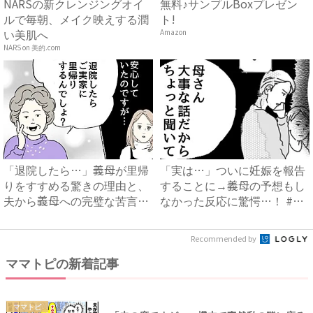
NARSの新クレンジングオイ
無料♪サンプルBoxプレゼン
ルで毎朝、メイク映えする潤
ト!
い美肌へ
Amazon
NARS on 美的.com
「退院したら…」義母が里帰
「実は…」ついに妊娠を報告
りをすすめる驚きの理由と、
することに→義母の予想もし
夫から義母への完璧な苦言
なかった反応に驚愕…！ #
#...
早...
Recommended by
ママトピの新着記事
ママトピ