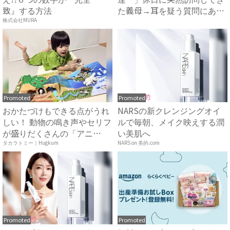
致』する方法
た義母→耳を疑う質問にあ
然…！ ...
株式会社MURA
Promoted
Promoted
おかたづけもできる点がうれ
NARSの新クレンジングオイ
しい！ 動物の鳴き声やセリフ
ルで毎朝、メイク映えする潤
が盛りだくさんの「アニ
い美肌へ
ア ...
タカラトミー｜Hugkum
NARS on 美的.com
Promoted
Promoted