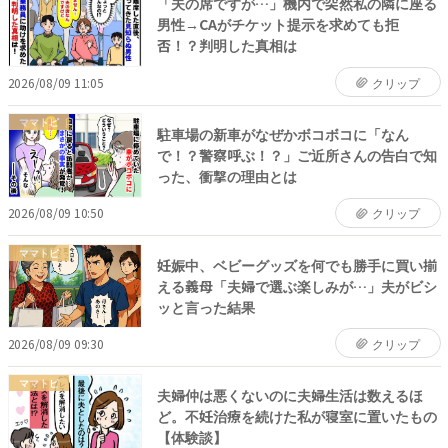
「夫の席ですが…」機内で突然私の隣に座る
男性→CAがチケット提示を求めても拒
否！？判明した真相は
2026/08/09 11:05
クリップ
ママトピ
駐車場の新車がなぜかボコボコに「なん
で！？警察呼ぶ！？」ご近所さんの告白で知
った、衝撃の理由とは
2026/08/09 10:50
クリップ
ママトピ
妊娠中、ベビーグッズを何でも勝手に買い揃
える義母「夫婦で選ぶ楽しみが…」夫がビシ
ッと言った結果
2026/08/09 09:30
クリップ
ママトピ
夫婦仲は悪くないのに夫婦生活は数えるほ
ど。不妊治療を続けた私が寝室に置いたもの
【体験談】