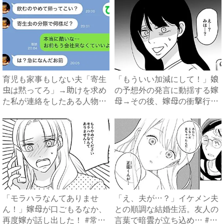
育児も家事もしない夫「寄生
「もういい加減にして！」娘
虫は黙ってろ」→助けを求め
の予想外の発言に動揺する嫁
た私が連絡をしたある人物と
母→その後、嫁母の衝撃行動
は...
で...
「モラハラなんてありませ
「え、夫が…？」イケメン夫
ん！」嫁母が口ごもるなか、
との順調な結婚生活。友人の
再度嫁が話し出した！ #常識
言葉で暗雲が立ち込め… #