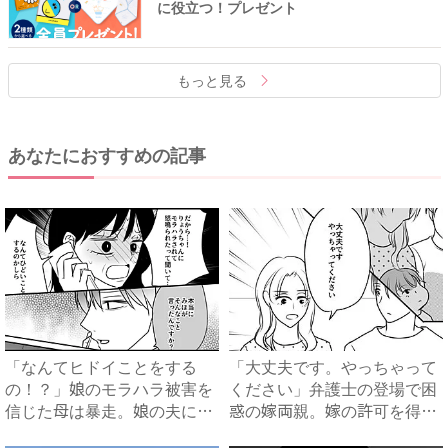
に役立つ！プレゼント
もっと見る
あなたにおすすめの記事
「なんてヒドイことをする
「大丈夫です。やっちゃって
の！？」娘のモラハラ被害を
ください」弁護士の登場で困
信じた母は暴走。娘の夫に電
惑の嫁両親。嫁の許可を得た
話を...
母...