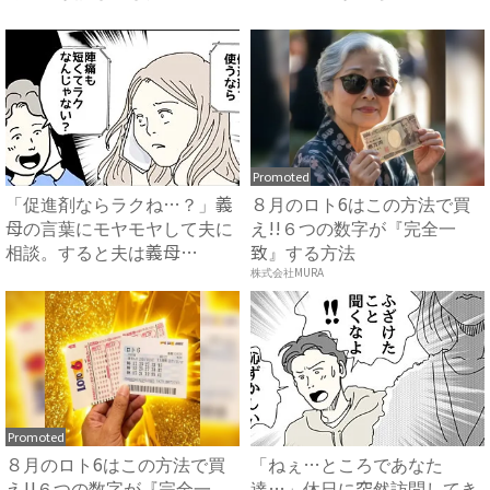
知...
サ...
Promoted
「促進剤ならラクね…？」義
８月のロト6はこの方法で買
母の言葉にモヤモヤして夫に
え!!６つの数字が『完全一
相談。すると夫は義母
致』する方法
に…！？...
株式会社MURA
Promoted
８月のロト6はこの方法で買
「ねぇ…ところであなた
え!!６つの数字が『完全一
達…」休日に突然訪問してき