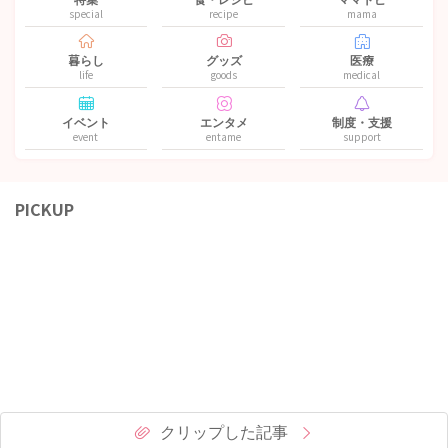
special
recipe
mama
暮らし
グッズ
医療
life
goods
medical
イベント
エンタメ
制度・支援
event
entame
support
PICKUP
クリップした記事