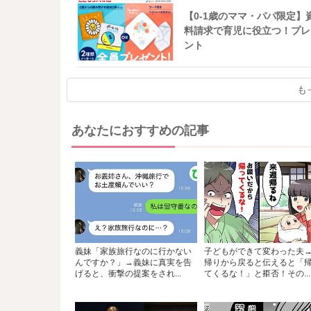
【0-1歳のママ・パパ限定】
料請求で育児に役立つ！プレ
ント
も
あなたにおすすめの記事
義妹「家族旅行なのに行かない
子どもができて変わった夫
んですか？」→義妹に真実を告
帰りから戻ると伝えると「
げると、衝撃の提案をされ...
てくるな！」と拒否！その...