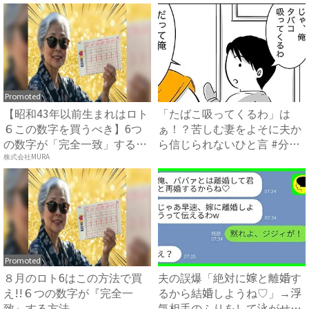
Promoted
【昭和43年以前生まれはロト
「たばこ吸ってくるわ」は
６この数字を買うべき】6つ
ぁ！？苦しむ妻をよそに夫か
の数字が「完全一致」する
ら信じられないひと言 #分娩
方...
室...
株式会社MURA
Promoted
８月のロト6はこの方法で買
夫の誤爆「絶対に嫁と離婚す
え!!６つの数字が『完全一
るから結婚しようね♡」→浮
致』する方法
気相手のふりをして泳がせて