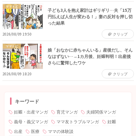
ママトピ
子ども3人を抱え家計はギリギリ…夫「15万
円払えば人生が変わる！」妻の反対を押し切
った結果
2026/08/09 19:50
クリップ
ママトピ
娘「おなかに赤ちゃんいる」産後だし、そん
なはずない…→1カ月後、妊娠判明！出産後
さらに驚愕したワケ
2026/08/09 18:20
クリップ
キーワード
妊娠・出産マンガ
育児マンガ
夫婦関係マンガ
義母・義父マンガ
ママ友トラブルマンガ
妊娠
出産
医療
ママの体験談