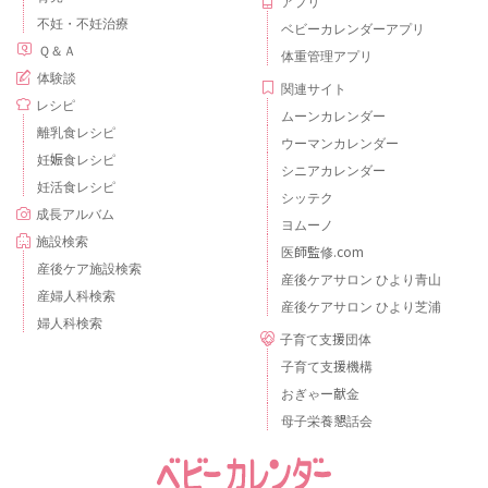
アプリ
不妊・不妊治療
ベビーカレンダーアプリ
Ｑ＆Ａ
体重管理アプリ
体験談
関連サイト
レシピ
ムーンカレンダー
離乳食レシピ
ウーマンカレンダー
妊娠食レシピ
シニアカレンダー
妊活食レシピ
シッテク
成長アルバム
ヨムーノ
施設検索
医師監修.com
産後ケア施設検索
産後ケアサロン ひより青山
産婦人科検索
産後ケアサロン ひより芝浦
婦人科検索
子育て支援団体
子育て支援機構
おぎゃー献金
母子栄養懇話会