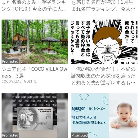
まれ名前のよみ・漢字ランキ
を感じる名前が増加！1月生
ングTOP10！今女の子に人...
まれ名前ランキング、今人気
の...
Promoted
シェア別荘「COCO VILLA Ow
「俺の稼いだ金だ！」不倫の
ners」3選
証拠収集のため探偵を雇った
と知ると夫が逆ギレするも、
COCO VILLA on GOETHE
妻...
Promoted
Promoted