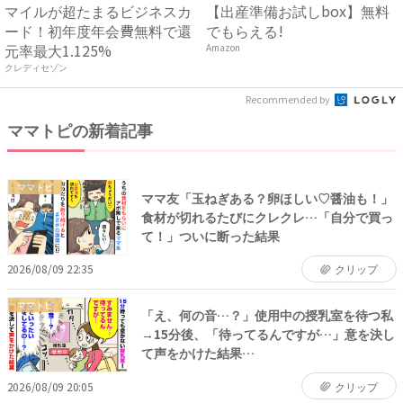
マイルが超たまるビジネスカ
【出産準備お試しbox】無料
ード！初年度年会費無料で還
でもらえる!
元率最大1.125%
Amazon
クレディセゾン
Recommended by
ママトピの新着記事
ママトピ
ママ友「玉ねぎある？卵ほしい♡醤油も！」
食材が切れるたびにクレクレ…「自分で買っ
て！」ついに断った結果
2026/08/09 22:35
クリップ
ママトピ
「え、何の音…？」使用中の授乳室を待つ私
→15分後、「待ってるんですが…」意を決し
て声をかけた結果…
2026/08/09 20:05
クリップ