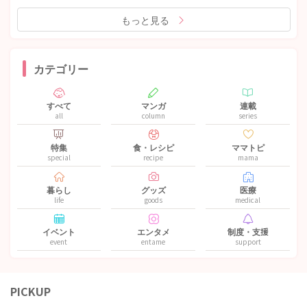
もっと見る
カテゴリー
すべて
マンガ
連載
all
column
series
特集
食・レシピ
ママトピ
special
recipe
mama
暮らし
グッズ
医療
life
goods
medical
イベント
エンタメ
制度・支援
event
entame
support
PICKUP