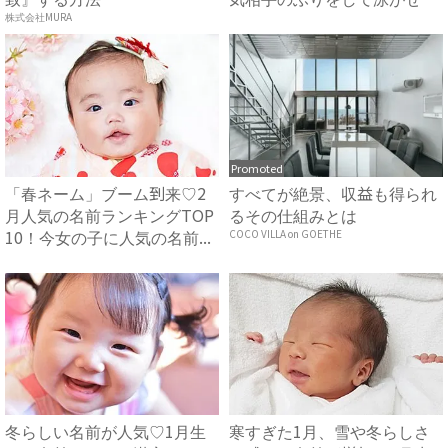
み...
株式会社MURA
Promoted
「春ネーム」ブーム到来♡2
すべてが絶景、収益も得られ
月人気の名前ランキングTOP
るその仕組みとは
10！今女の子に人気の名前...
COCO VILLA on GOETHE
冬らしい名前が人気♡1月生
寒すぎた1月、雪や冬らしさ