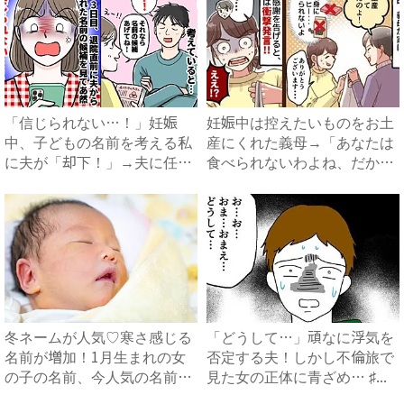
「信じられない…！」妊娠
妊娠中は控えたいものをお土
中、子どもの名前を考える私
産にくれた義母→「あなたは
に夫が「却下！」→夫に任せ
食べられないわよね、だか
た結...
ら…...
冬ネームが人気♡寒さ感じる
「どうして…」頑なに浮気を
名前が増加！1月生まれの女
否定する夫！しかし不倫旅で
の子の名前、今人気の名前
見た女の正体に青ざめ… ♯...
は？...