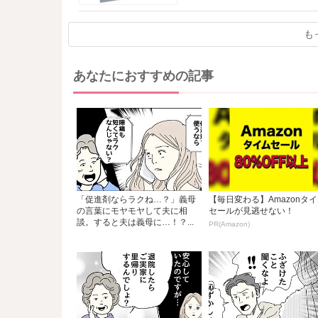
も
あなたにおすすめの記事
「促進剤ならラクね…？」義母
【毎日変わる】Amazonタ
の言葉にモヤモヤして夫に相
セールが見逃せない！
談。すると夫は義母に…！？...
PR(Amazon)