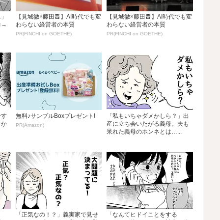
…」
【見城徹×藤田晋】AI時代でも変
【見城徹×藤田晋】AI時代でも変
母→
わらない経営者の本質
わらない経営者の本質
PR(FINCHI on GOETHE)
PR(FINCHI on GOETHE)
告す
無料♪サンプルBoxプレゼント!
「私もいちゃダメかしら？」出
なか
産に立ち会いたがる義母。夫も
PR(Amazon)
呆れた義母のホンネとは…...
「正気なの！？」義実家で見せ
「なんてヒドイことをする