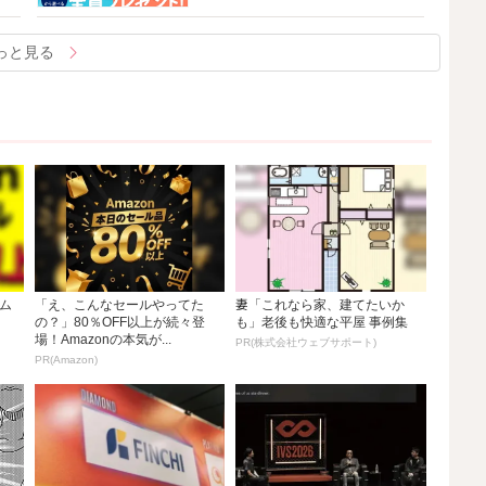
っと見る
イム
「え、こんなセールやってた
妻「これなら家、建てたいか
の？」80％OFF以上が続々登
も」老後も快適な平屋 事例集
場！Amazonの本気が...
PR(株式会社ウェブサポート)
PR(Amazon)