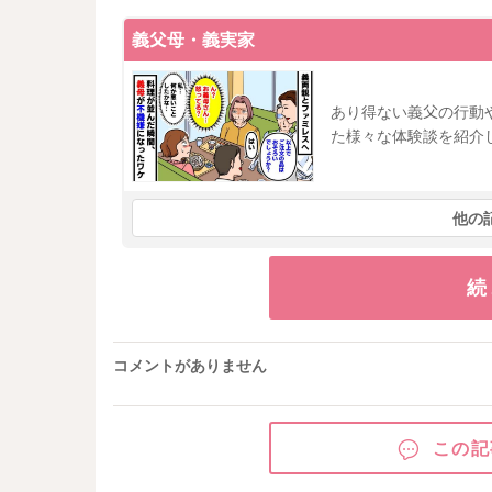
義父母・義実家
あり得ない義父の行動
た様々な体験談を紹介
他の
続
コメントがありません
この記