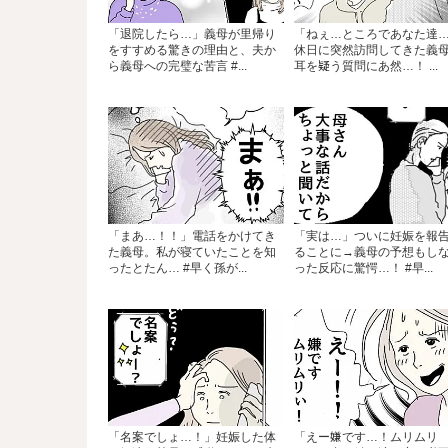
「退院したら…」義母が里帰り
「ねぇ…ところであなた達
をすすめる驚きの理由と、夫か
休日に突然訪問してきた義
ら義母への完璧な苦言 #...
耳を疑う質問にあ然…！ ...
「まあ…！！」電話をかけてき
「実は…」ついに妊娠を報
た義母。私が寝ていたことを知
ることに→義母の予想もし
ったとたん… #早く孫が...
った反応に驚愕…！ #早...
「名案でしょ…！」妊娠した体
「えー嫌です…！ムリムリ