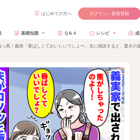
ログイン／新規登録
はじめての方へ
談
基礎知識
Ｑ＆Ａ
レシピ
成
真っ黒！義母「香ばしくておいしいでしょ〜」夫に相談すると、驚きの