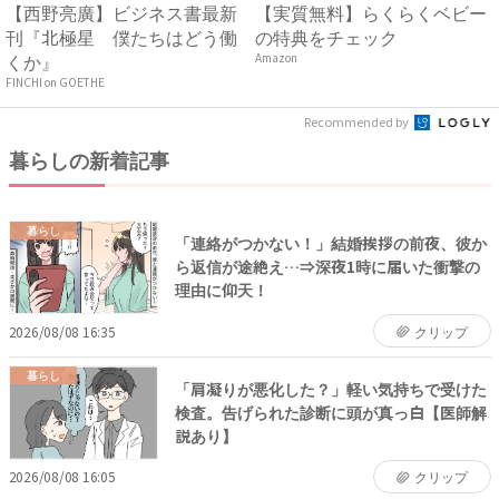
【西野亮廣】ビジネス書最新
【実質無料】らくらくベビー
刊『北極星 僕たちはどう働
の特典をチェック
くか』
Amazon
FINCHI on GOETHE
Recommended by
暮らしの新着記事
暮らし
「連絡がつかない！」結婚挨拶の前夜、彼か
ら返信が途絶え…⇒深夜1時に届いた衝撃の
理由に仰天！
2026/08/08 16:35
クリップ
暮らし
「肩凝りが悪化した？」軽い気持ちで受けた
検査。告げられた診断に頭が真っ白【医師解
説あり】
2026/08/08 16:05
クリップ