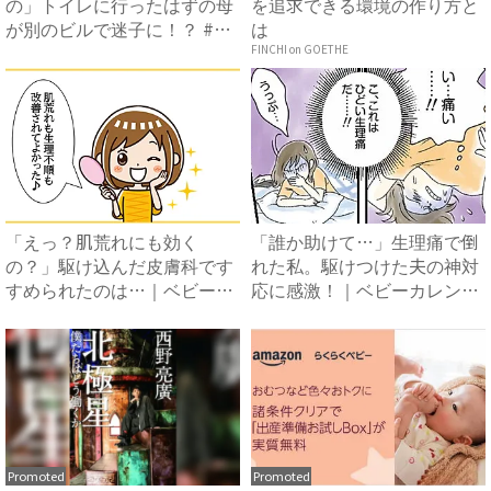
の」トイレに行ったはずの母
を追求できる環境の作り方と
が別のビルで迷子に！？ #母
は
の...
FINCHI on GOETHE
「えっ？肌荒れにも効く
「誰か助けて…」生理痛で倒
の？」駆け込んだ皮膚科です
れた私。駆けつけた夫の神対
すめられたのは…｜ベビーカ
応に感激！｜ベビーカレンダ
レンダ...
ー
Promoted
Promoted