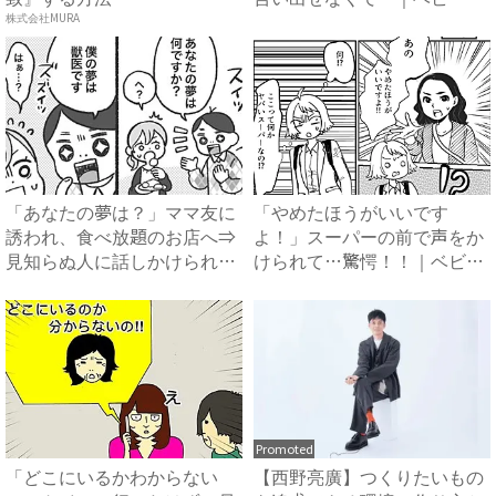
レ...
株式会社MURA
「あなたの夢は？」ママ友に
「やめたほうがいいです
誘われ、食べ放題のお店へ⇒
よ！」スーパーの前で声をか
見知らぬ人に話しかけられ、
けられて…驚愕！！｜ベビー
怪...
カレン...
Promoted
「どこにいるかわからない
【西野亮廣】つくりたいもの