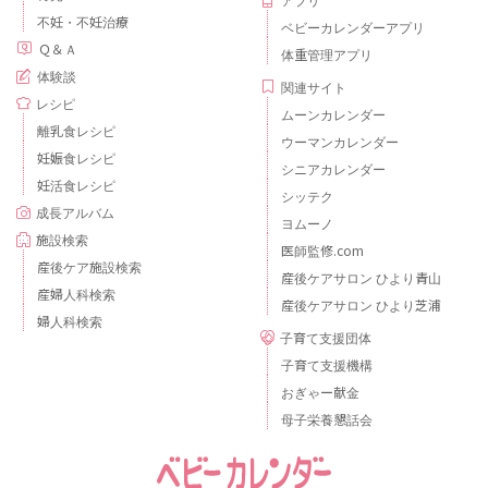
不妊・不妊治療
ベビーカレンダーアプリ
Ｑ＆Ａ
体重管理アプリ
体験談
関連サイト
レシピ
ムーンカレンダー
離乳食レシピ
ウーマンカレンダー
妊娠食レシピ
シニアカレンダー
妊活食レシピ
シッテク
成長アルバム
ヨムーノ
施設検索
医師監修.com
産後ケア施設検索
産後ケアサロン ひより青山
産婦人科検索
産後ケアサロン ひより芝浦
婦人科検索
子育て支援団体
子育て支援機構
おぎゃー献金
母子栄養懇話会