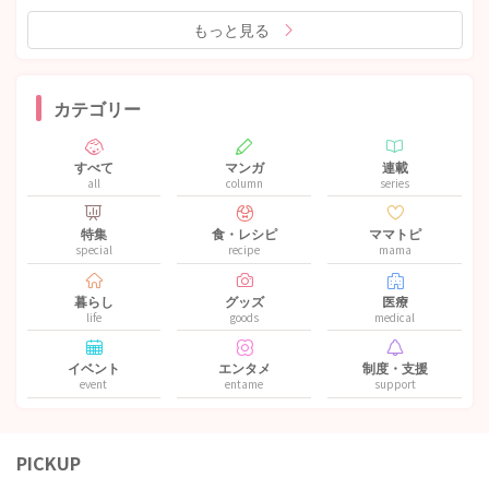
もっと見る
カテゴリー
すべて
マンガ
連載
all
column
series
特集
食・レシピ
ママトピ
special
recipe
mama
暮らし
グッズ
医療
life
goods
medical
イベント
エンタメ
制度・支援
event
entame
support
PICKUP