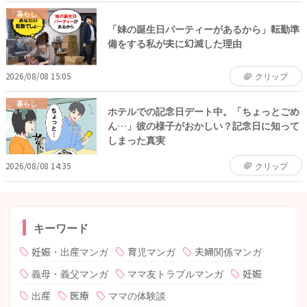
暮らし
「妹の誕生日パーティーがあるから」転勤準
備をする私が夫に幻滅した理由
2026/08/08 15:05
クリップ
暮らし
ホテルでの記念日デート中。「ちょっとごめ
ん…」彼の様子がおかしい？記念日に知って
しまった真実
2026/08/08 14:35
クリップ
キーワード
妊娠・出産マンガ
育児マンガ
夫婦関係マンガ
義母・義父マンガ
ママ友トラブルマンガ
妊娠
出産
医療
ママの体験談