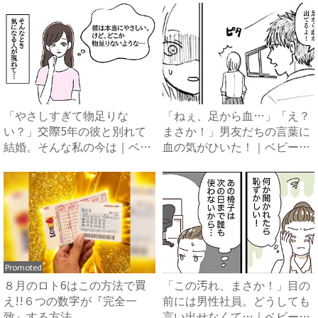
「やさしすぎて物足りな
「ねぇ、足から血…」「え？
い？」交際5年の彼と別れて
まさか！」男友だちの言葉に
結婚。そんな私の今は｜ベビ
血の気がひいた！｜ベビーカ
ーカレ...
レ...
Promoted
８月のロト6はこの方法で買
「この汚れ、まさか！」目の
え!!６つの数字が『完全一
前には男性社員。どうしても
致』する方法
言い出せなくて…｜ベビーカ