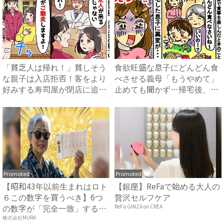
「貧乏人は帰れ！」貧しそう
食欲旺盛な息子にどんどん食
な親子は入店拒否！客をより
べさせる義母「もうやめて」
好みする寿司屋が閉店に追い
止めても聞かず…帰宅後、息
込...
子...
Promoted
Promoted
【昭和43年以前生まれはロト
【銀座】ReFaで始める大人の
６この数字を買うべき】6つ
贅沢セルフケア
の数字が「完全一致」する
ReFa GINZA on CREA
方...
株式会社MURA