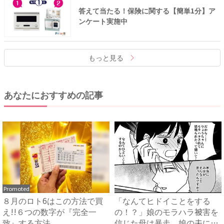
答えて当たる！保険に関する【簡単1分】ア
ンケート実施中
もっと見る
あなたにおすすめの記事
Promoted
８月のロト6はこの方法で買
「なんてヒドイことをする
え!!６つの数字が『完全一
の！？」娘のモラハラ被害を
致』する方法
信じた母は暴走。娘の夫に電