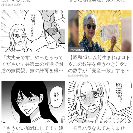
話を...
株式会社MURA
Promoted
「大丈夫です。やっちゃって
【昭和43年以前生まれはロト
ください」弁護士の登場で困
６この数字を買うべき】6つ
惑の嫁両親。嫁の許可を得た
の数字が「完全一致」する
母...
方...
株式会社MURA
「もういい加減にして！」娘
「モラハラなんてありませ