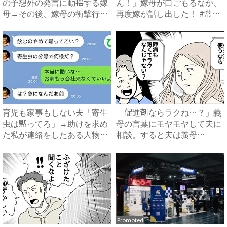
の予想外の発言に動揺する嫁
ん！」嫁母が口ごもるなか、
母→その後、嫁母の衝撃行動
再度嫁が話し出した！ #常識
で...
知...
育児も家事もしない夫「寄生
「促進剤ならラクね…？」義
虫は黙ってろ」→助けを求め
母の言葉にモヤモヤして夫に
た私が連絡をしたある人物と
相談。すると夫は義母
は...
に…！？...
Promoted