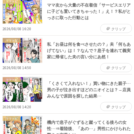
ママトピ
ママ友から大量の不在着信「サービスエリア
に子ども置いてきちゃった！」え！？私がと
っさに取った行動とは
2026/08/08 16:20
クリップ
ママトピ
私「お昼は何を食べさせたの？」夫「何もあ
げてない」は！？なんで？息子を連れて義実
家に帰省した夫の言い分にあ然！
2026/08/08 14:50
クリップ
ママトピ
「くさくて入れない！」買い物にきた親子…
男の子が泣き出すほどのニオイとは？→店員
みんなで原因を探した結果…
2026/08/08 14:20
クリップ
ママトピ
機内で息子がぐずると蹴ってくる後ろの女
性…⇒着陸後、「あの…」男性にかけられた