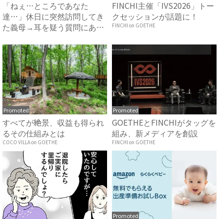
「ねぇ…ところであなた
FINCHI主催「IVS2026」トー
達…」休日に突然訪問してき
クセッションが話題に！
た義母→耳を疑う質問にあ
FINCHI on GOETHE
然…！ ...
Promoted
Promoted
すべてが絶景、収益も得られ
GOETHEとFINCHIがタッグを
るその仕組みとは
組み、新メディアを創設
COCO VILLA on GOETHE
FINCHI on GOETHE
Promoted