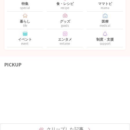
特集
食・レシピ
ママトピ
special
recipe
mama
暮らし
グッズ
医療
life
goods
medical
イベント
エンタメ
制度・支援
event
entame
support
PICKUP
クリップした記事