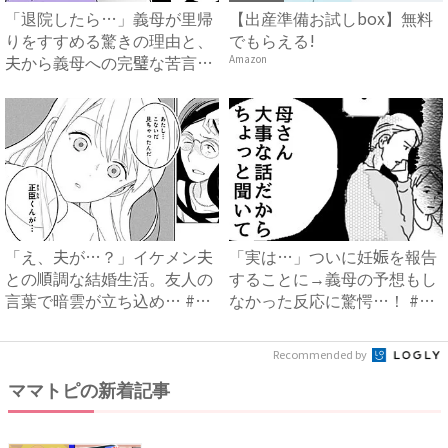
「退院したら…」義母が里帰
【出産準備お試しbox】無料
りをすすめる驚きの理由と、
でもらえる!
夫から義母への完璧な苦言
Amazon
#...
「え、夫が…？」イケメン夫
「実は…」ついに妊娠を報告
との順調な結婚生活。友人の
することに→義母の予想もし
言葉で暗雲が立ち込め… #
なかった反応に驚愕…！ #
サ...
早...
Recommended by
ママトピの新着記事