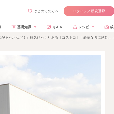
ログイン／新規登録
はじめての方へ
談
基礎知識
Ｑ＆Ａ
レシピ
成
ダがあったんだ！」概念ひっくり返る【コストコ】「豪華な具に感動…