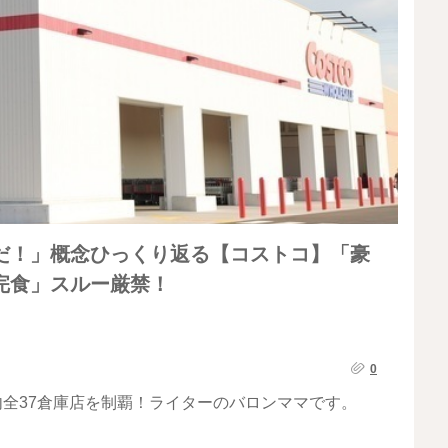
だ！」概念ひっくり返る【コストコ】「豪
完食」スルー厳禁！
0
内全37倉庫店を制覇！ライターのバロンママです。