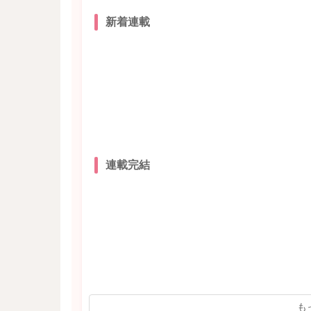
新着連載
連載完結
も