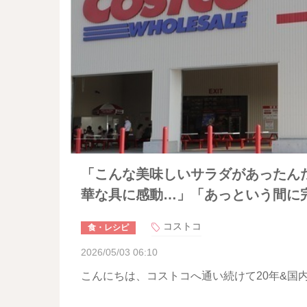
「こんな美味しいサラダがあったん
華な具に感動…」「あっという間に
コストコ
食・レシピ
2026/05/03 06:10
こんにちは、コストコへ通い続けて20年&国