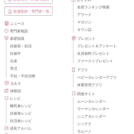
名前ランキング検索
監修医師・専門家一覧
アワード
マガジン
ニュース
タウン誌
専門家相談
基礎知識
プレゼント
妊娠前・妊活
プレゼント＆アンケート
妊娠中
全員無料プレゼント
出産
ファーストプレゼント
育児
アプリ
不妊・不妊治療
ベビーカレンダーアプリ
Ｑ＆Ａ
体重管理アプリ
体験談
関連サイト
レシピ
ムーンカレンダー
離乳食レシピ
ウーマンカレンダー
妊娠食レシピ
シニアカレンダー
妊活食レシピ
シッテク
成長アルバム
ヨムーノ