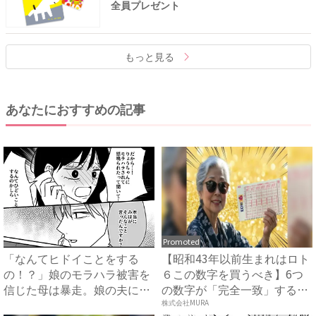
全員プレゼント
もっと見る
あなたにおすすめの記事
Promoted
「なんてヒドイことをする
【昭和43年以前生まれはロト
の！？」娘のモラハラ被害を
６この数字を買うべき】6つ
信じた母は暴走。娘の夫に電
の数字が「完全一致」する
話を...
方...
株式会社MURA