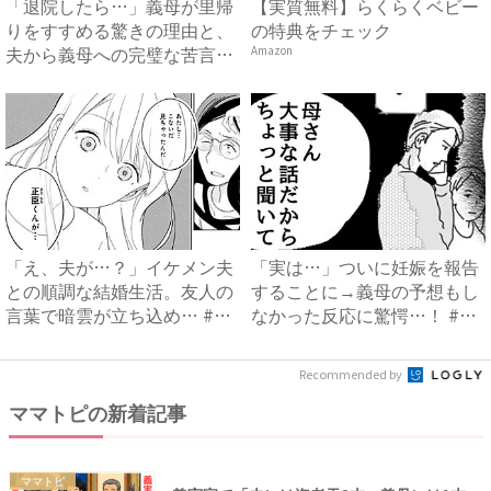
「退院したら…」義母が里帰
【実質無料】らくらくベビー
りをすすめる驚きの理由と、
の特典をチェック
夫から義母への完璧な苦言
Amazon
#...
「え、夫が…？」イケメン夫
「実は…」ついに妊娠を報告
との順調な結婚生活。友人の
することに→義母の予想もし
言葉で暗雲が立ち込め… #
なかった反応に驚愕…！ #
サ...
早...
Recommended by
ママトピの新着記事
ママトピ