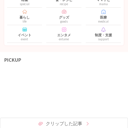
special
recipe
mama
暮らし
グッズ
医療
life
goods
medical
イベント
エンタメ
制度・支援
event
entame
support
PICKUP
クリップした記事