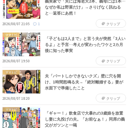
義実家で「夫には海老天2本、義母には1本…
なぜか私は野菜だけ」→さりげなく訊ねる
と…返答にあ然！
2026/08/07 21:05
1
クリップ
ママトピ
「子どもは2人まで」と言う夫が突然「3人い
るよ」と予言…考えが変わったワケと2カ月
後に知った事実
2026/08/07 19:50
クリップ
ママトピ
夫「パートしかできないクズ」壁に穴を開
け、1時間怒鳴る夫→「絶対離婚する」妻が
水面下で準備したこと
2026/08/07 18:20
クリップ
ママトピ
「ギャー！」飲食店で大暴れの3歳娘を放置
し妻に丸投げの夫。「お前なぁ！」同席の義
父がガツンと一喝