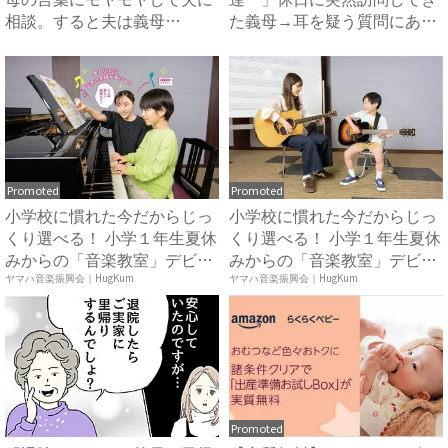
相談。すると夫は義母
た義母→耳を疑う質問にあ
に…！？...
然…！ ...
Promoted
Promoted
小学校に慣れた今だからじっ
小学校に慣れた今だからじっ
くり選べる！ 小学１年生夏休
くり選べる！ 小学１年生夏休
みからの「音楽教室」デビ
みからの「音楽教室」デビ
ュ...
ュ...
ヤマハ音楽振興会｜HugKum
ヤマハ音楽振興会｜HugKum
Promoted