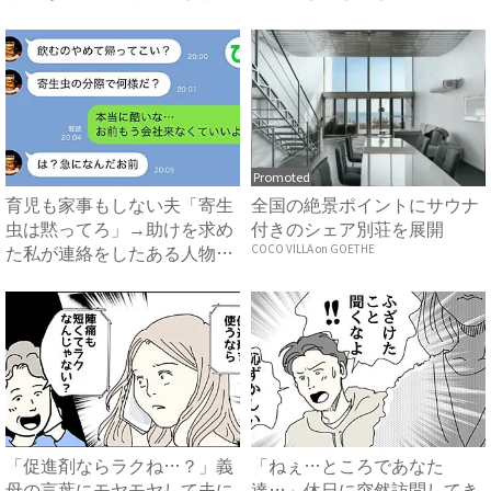
で...
知...
Promoted
育児も家事もしない夫「寄生
全国の絶景ポイントにサウナ
虫は黙ってろ」→助けを求め
付きのシェア別荘を展開
た私が連絡をしたある人物と
COCO VILLA on GOETHE
は...
「促進剤ならラクね…？」義
「ねぇ…ところであなた
母の言葉にモヤモヤして夫に
達…」休日に突然訪問してき