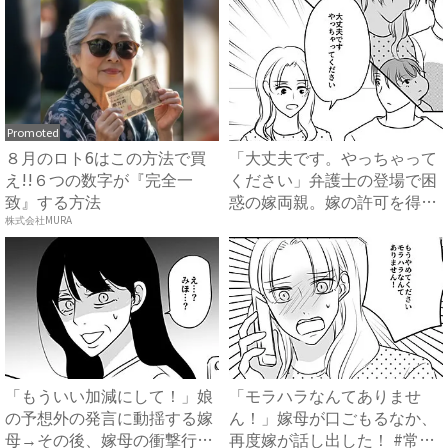
Promoted
８月のロト6はこの方法で買
「大丈夫です。やっちゃって
え!!６つの数字が『完全一
ください」弁護士の登場で困
致』する方法
惑の嫁両親。嫁の許可を得た
母...
株式会社MURA
「もういい加減にして！」娘
「モラハラなんてありませ
の予想外の発言に動揺する嫁
ん！」嫁母が口ごもるなか、
母→その後、嫁母の衝撃行動
再度嫁が話し出した！ #常識