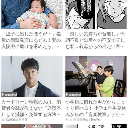
「里子に出したほうが…」義
「楽しい気持ちが台無し」体
母の衝撃発言にあぜん！妻の
調不良と出産への不安で苦し
入院中に助けを求めたら、冷
む私→義母からの冷たい言葉
酷...
に...
Promoted
Promoted
カードローン地獄の人は、消
小学校に慣れた今だからじっ
費者金融が教えない『返済停
くり選べる！ 小学１年生夏休
止して減額・免除する方法』
みからの「音楽教室」デビ
で...
ュ...
渋谷法務総合事務所
ヤマハ音楽振興会｜HugKum