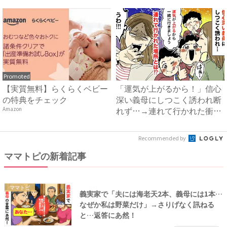
出...
Promoted
【実質無料】らくらくベビー
「運気が上がるから！」信心
の特典をチェック
深い義母にしつこく誘われ断
れず…→連れて行かれた衝撃
Amazon
の...
Recommended by
ママトピの新着記事
ママトピ
義実家で「夫には海老天2本、義母には1本…
なぜか私は野菜だけ」→さりげなく訊ねる
と…返答にあ然！