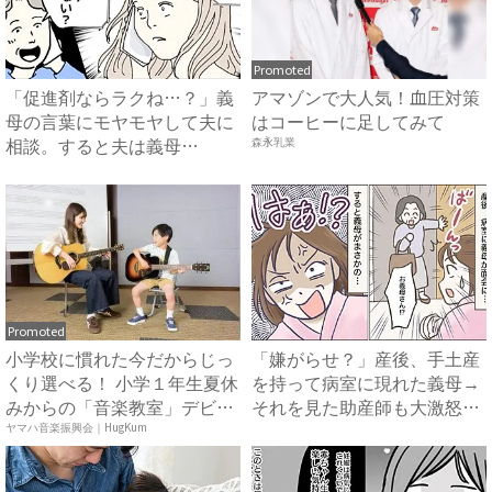
Promoted
「促進剤ならラクね…？」義
アマゾンで大人気！血圧対策
母の言葉にモヤモヤして夫に
はコーヒーに足してみて
相談。すると夫は義母
森永乳業
に…！？...
Promoted
小学校に慣れた今だからじっ
「嫌がらせ？」産後、手土産
くり選べる！ 小学１年生夏休
を持って病室に現れた義母→
みからの「音楽教室」デビ
それを見た助産師も大激怒！
ュ...
衝...
ヤマハ音楽振興会｜HugKum