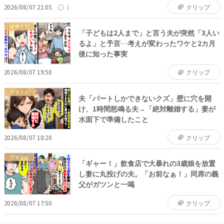
2026/08/07 21:05
1
クリップ
ママトピ
「子どもは2人まで」と言う夫が突然「3人い
るよ」と予言…考えが変わったワケと2カ月
後に知った事実
2026/08/07 19:50
クリップ
ママトピ
夫「パートしかできないクズ」壁に穴を開
け、1時間怒鳴る夫→「絶対離婚する」妻が
水面下で準備したこと
2026/08/07 18:20
クリップ
ママトピ
「ギャー！」飲食店で大暴れの3歳娘を放置
し妻に丸投げの夫。「お前なぁ！」同席の義
父がガツンと一喝
2026/08/07 17:50
クリップ