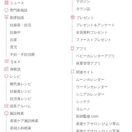
マガジン
ニュース
タウン誌
専門家相談
基礎知識
プレゼント
妊娠前・妊活
プレゼント＆アンケート
妊娠中
全員無料プレゼント
出産
ファーストプレゼント
育児
アプリ
不妊・不妊治療
ベビーカレンダーアプリ
Ｑ＆Ａ
体重管理アプリ
体験談
関連サイト
レシピ
ムーンカレンダー
離乳食レシピ
ウーマンカレンダー
妊娠食レシピ
シニアカレンダー
妊活食レシピ
シッテク
成長アルバム
ヨムーノ
施設検索
医師監修.com
産後ケア施設検索
産後ケアサロン ひより青山
産婦人科検索
産後ケアサロン ひより芝浦