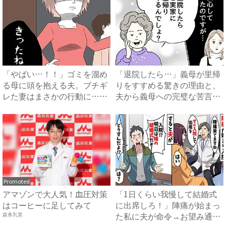
「やばい…！！」ゴミを溜め
「退院したら…」義母が里帰
る母に頭を抱える夫。ブチギ
りをすすめる驚きの理由と、
レた妻はまさかの行動に…！
夫から義母への完璧な苦言
#...
#...
Promoted
アマゾンで大人気！血圧対策
「1日くらい我慢して結婚式
はコーヒーに足してみて
に出席しろ！」陣痛が始まっ
た私に夫が命令→お望み通り
森永乳業