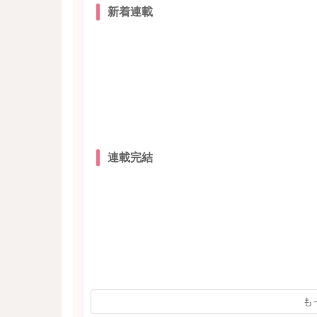
新着連載
連載完結
も