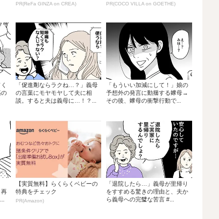
PR(ReFa GINZA on CREA)
PR(COCO VILLA on GOETHE)
てく
「促進剤ならラクね…？」義母
「もういい加減にして！」娘の
惑の
の言葉にモヤモヤして夫に相
予想外の発言に動揺する嫁母→
談。すると夫は義母に…！？...
その後、嫁母の衝撃行動で...
【実質無料】らくらくベビーの
「退院したら…」義母が里帰り
、再
特典をチェック
をすすめる驚きの理由と、夫か
.
ら義母への完璧な苦言 #...
PR(Amazon)