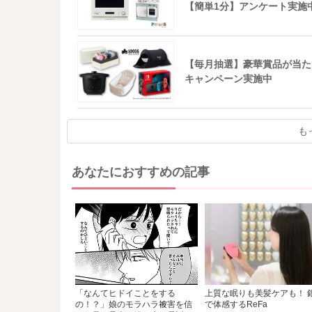
【簡単1分】アンケート実施
【毎月抽選】豪華賞品が当た
キャンペーン実施中
も
あなたにおすすめの記事
「なんてヒドイことをする
上質な眠りも美髪ケアも！ 
の！？」娘のモラハラ被害を信
で体感するReFa