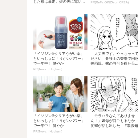
じた母は暴走。娘の夫に電話
PR(ReFa GINZA on CREA)
を...
「イソジン®クリアうがい薬」
「大丈夫です。やっちゃっ
といっしょに「うがいパワー」
ださい」弁護士の登場で困
で一年中！ 健やか
嫁両親。嫁の許可を得た母...
PR(iNova｜Hugkum)
「イソジン®クリアうがい薬」
「モラハラなんてありませ
といっしょに「うがいパワー」
ん！」嫁母が口ごもるなか
で一年中！ 健やか
度嫁が話し出した！ #常識知..
PR(iNova｜Hugkum)