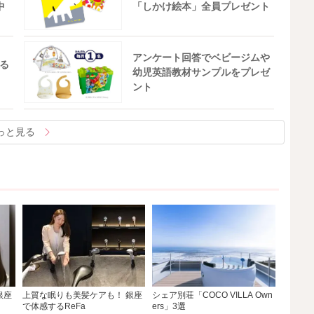
中
「しかけ絵本」全員プレゼント
アンケート回答でベビージムや
る
幼児英語教材サンプルをプレゼ
ント
っと見る
銀座
上質な眠りも美髪ケアも！ 銀座
シェア別荘「COCO VILLA Own
で体感するReFa
ers」3選