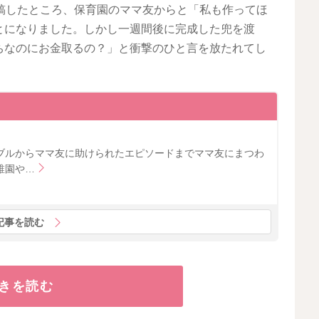
稿したところ、保育園のママ友からと「私も作ってほ
とになりました。しかし一週間後に完成した兜を渡
ちなのにお金取るの？」と衝撃のひと言を放たれてし
ブルからママ友に助けられたエピソードまでママ友にまつわ
稚園や…
記事を読む
きを読む