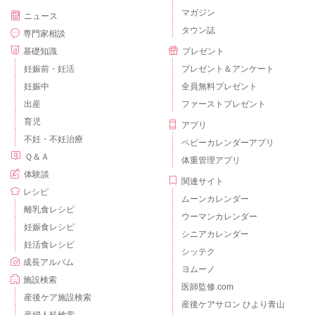
マガジン
ニュース
タウン誌
専門家相談
基礎知識
プレゼント
妊娠前・妊活
プレゼント＆アンケート
妊娠中
全員無料プレゼント
出産
ファーストプレゼント
育児
アプリ
不妊・不妊治療
ベビーカレンダーアプリ
Ｑ＆Ａ
体重管理アプリ
体験談
関連サイト
レシピ
ムーンカレンダー
離乳食レシピ
ウーマンカレンダー
妊娠食レシピ
シニアカレンダー
妊活食レシピ
シッテク
成長アルバム
ヨムーノ
施設検索
医師監修.com
産後ケア施設検索
産後ケアサロン ひより青山
産婦人科検索