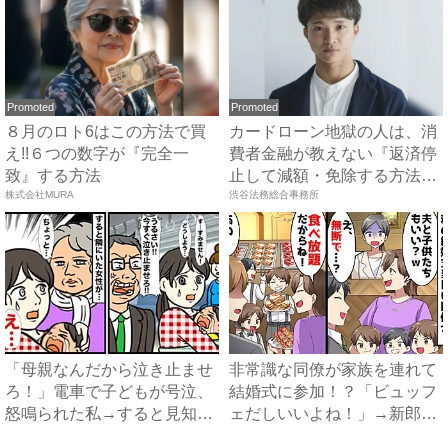
Promoted
Promoted
８月のロト6はこの方法で買
カードローン地獄の人は、消
え!!６つの数字が『完全一
費者金融が教えない『返済停
致』する方法
止して減額・免除する方法』
株式会社MURA
で...
渋谷法務総合事務所
「母親なんだから泣き止ませ
非常識な同僚が家族を連れて
ろ！」電車で子どもが号泣、
結婚式に参加！？「ビュッフ
怒鳴られた私→すると見知ら
ェだしいいよね！」→新郎が
ぬ...
ブ...