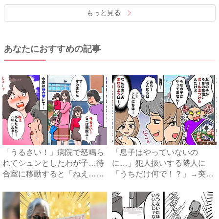
もっと見る
あなたにおすすめの記事
「うるさい！」病院で怒鳴ら
「息子はやっていないの
れてシュンとしたわが子…待
に…」犯人扱いする隣人に
合室に移動すると「ねえ…」
「うちだけ何で！？」→突然
マ...
態度を変...