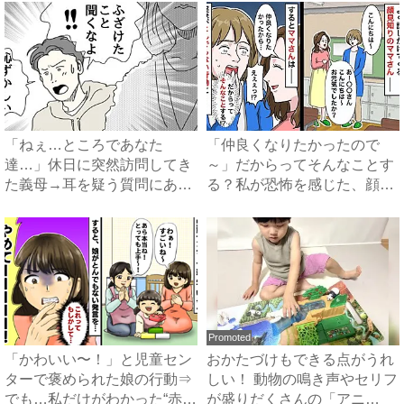
「ねぇ…ところであなた
「仲良くなりたかったので
達…」休日に突然訪問してき
～」だからってそんなことす
た義母→耳を疑う質問にあ
る？私が恐怖を感じた、顔見
然…！ ...
知り...
Promoted
「かわいい〜！」と児童セン
おかたづけもできる点がうれ
ターで褒められた娘の行動⇒
しい！ 動物の鳴き声やセリフ
でも…私だけがわかった“赤
が盛りだくさんの「アニ