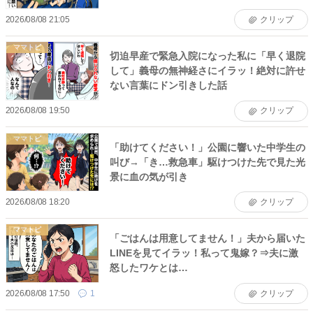
2026/08/08 21:05
クリップ
ママトピ
切迫早産で緊急入院になった私に「早く退院
して」義母の無神経さにイラッ！絶対に許せ
ない言葉にドン引きした話
2026/08/08 19:50
クリップ
ママトピ
「助けてください！」公園に響いた中学生の
叫び→「き…救急車」駆けつけた先で見た光
景に血の気が引き
2026/08/08 18:20
クリップ
ママトピ
「ごはんは用意してません！」夫から届いた
LINEを見てイラッ！私って鬼嫁？⇒夫に激
怒したワケとは…
2026/08/08 17:50
1
クリップ