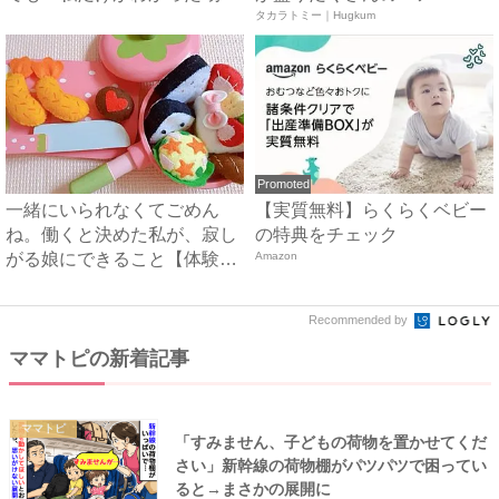
面...
ア ...
タカラトミー｜Hugkum
Promoted
一緒にいられなくてごめん
【実質無料】らくらくベビー
ね。働くと決めた私が、寂し
の特典をチェック
がる娘にできること【体験
Amazon
談】｜...
Recommended by
ママトピの新着記事
ママトピ
「すみません、子どもの荷物を置かせてくだ
さい」新幹線の荷物棚がパツパツで困ってい
ると→まさかの展開に