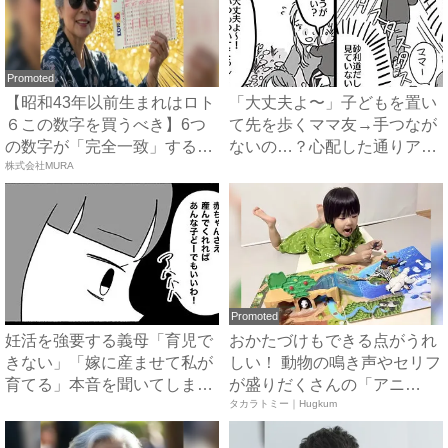
Promoted
【昭和43年以前生まれはロト
「大丈夫よ〜」子どもを置い
６この数字を買うべき】6つ
て先を歩くママ友→手つなが
の数字が「完全一致」する
ないの…？心配した通りアク
方...
株式会社MURA
シ...
Promoted
妊活を強要する義母「育児で
おかたづけもできる点がうれ
きない」「嫁に産ませて私が
しい！ 動物の鳴き声やセリフ
育てる」本音を聞いてしまい
が盛りだくさんの「アニ
絶...
ア ...
タカラトミー｜Hugkum