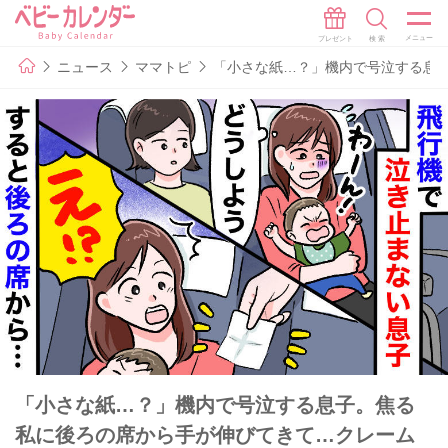
ニュース
ママトピ
「小さな紙…？」機内で号泣する息
「小さな紙…？」機内で号泣する息子。焦る
私に後ろの席から手が伸びてきて…クレーム