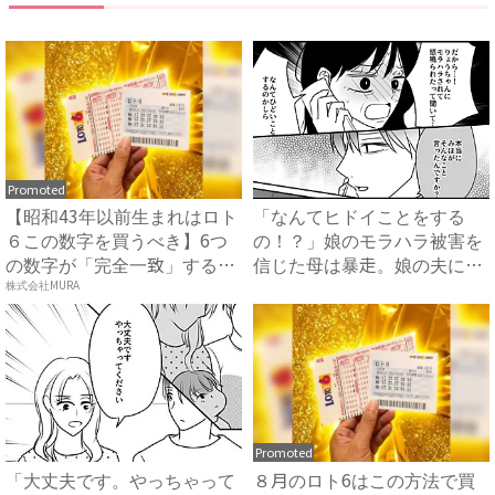
Promoted
【昭和43年以前生まれはロト
「なんてヒドイことをする
６この数字を買うべき】6つ
の！？」娘のモラハラ被害を
の数字が「完全一致」する
信じた母は暴走。娘の夫に電
方...
話を...
株式会社MURA
Promoted
「大丈夫です。やっちゃって
８月のロト6はこの方法で買