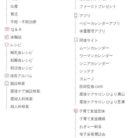
出産
ファーストプレゼント
育児
アプリ
不妊・不妊治療
ベビーカレンダーアプリ
Ｑ＆Ａ
体重管理アプリ
体験談
関連サイト
レシピ
ムーンカレンダー
離乳食レシピ
ウーマンカレンダー
妊娠食レシピ
シニアカレンダー
妊活食レシピ
シッテク
成長アルバム
ヨムーノ
施設検索
医師監修.com
産後ケア施設検索
産後ケアサロン ひより青山
産婦人科検索
産後ケアサロン ひより芝浦
婦人科検索
子育て支援団体
子育て支援機構
おぎゃー献金
母子栄養懇話会