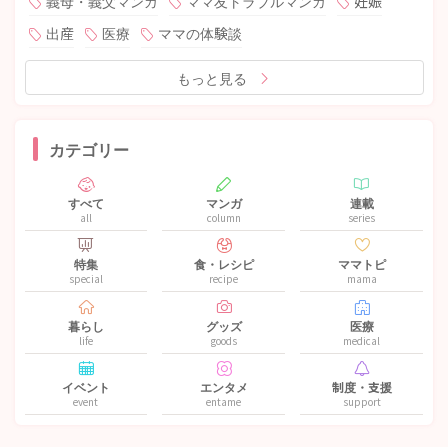
義母・義父マンガ
ママ友トラブルマンガ
妊娠
出産
医療
ママの体験談
もっと見る
カテゴリー
すべて
マンガ
連載
all
column
series
特集
食・レシピ
ママトピ
special
recipe
mama
暮らし
グッズ
医療
life
goods
medical
イベント
エンタメ
制度・支援
event
entame
support