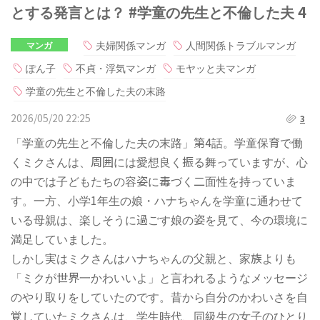
とする発言とは？ #学童の先生と不倫した夫 4
夫婦関係マンガ
人間関係トラブルマンガ
マンガ
ぽん子
不貞・浮気マンガ
モヤッと夫マンガ
学童の先生と不倫した夫の末路
2026/05/20 22:25
3
「学童の先生と不倫した夫の末路」第4話。学童保育で働
くミクさんは、周囲には愛想良く振る舞っていますが、心
の中では子どもたちの容姿に毒づく二面性を持っていま
す。一方、小学1年生の娘・ハナちゃんを学童に通わせて
いる母親は、楽しそうに過ごす娘の姿を見て、今の環境に
満足していました。
しかし実はミクさんはハナちゃんの父親と、家族よりも
「ミクが世界一かわいいよ」と言われるようなメッセージ
のやり取りをしていたのです。昔から自分のかわいさを自
覚していたミクさんは、学生時代、同級生の女子のひとり