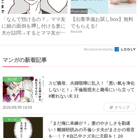
Promoted
「なんで預けるの？」ママ友
【出産準備お試しbox】無料
に娘の面倒を押し付ける妻に
でもらえる!
夫が詰問→するとママ友が衝
Amazon
撃...
Recommended by
マンガの新着記事
マンガ
スピ義母、夫婦喧嘩に乱入！「悪い氣を浄化
しないと！」不倫疑惑夫と義母にいら立って
#断れない夫 32
2026/08/09 16:50
クリップ
マンガ
「まだ俺に未練が？」妻のやさしさを勘違
い！離婚秒読みの不倫シタ夫がまさかの発言
を…！？ #自己中クズ夫に天罰を！ 20