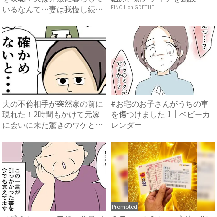
いるなんて…妻は我慢し続け
FINCHI on GOETHE
て...
夫の不倫相手が突然家の前に
#お宅のお子さんがうちの車
現れた！2時間もかけて元嫁
を傷つけました 1｜ベビーカ
に会いに来た驚きのワケと
レンダー
は？...
Promoted