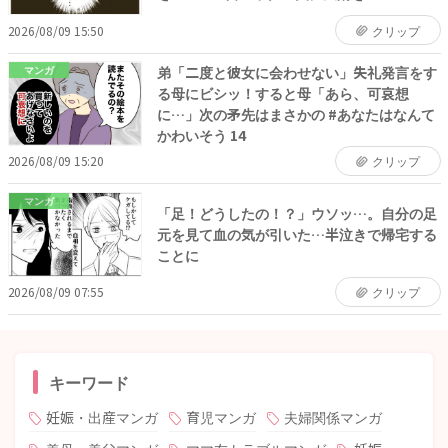
2026/08/09 15:50
クリップ
弟「二度と彼女に会わせない」失礼発言をす
マンガ
る母にビシッ！すると母「あら、可哀想
に…」次の矛先はまさかの #あなたはなんて
かわいそう 14
2026/08/09 15:20
クリップ
マンガ
「足！どうしたの！？」ウソッ…。自分の足
元を見て血の気が引いた…半泣きで帰宅する
ことに
2026/08/09 07:55
クリップ
キーワード
妊娠・出産マンガ
育児マンガ
夫婦関係マンガ