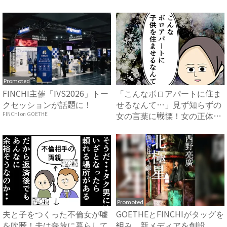
Promoted
FINCHI主催「IVS2026」トー
「こんなボロアパートに住ま
クセッションが話題に！
せるなんて…」見ず知らずの
女の言葉に戦慄！女の正体
FINCHI on GOETHE
は？...
Promoted
夫と子をつくった不倫女が嘘
GOETHEとFINCHIがタッグを
を吹聴！夫は奔放に暮らして
組み、新メディアを創設