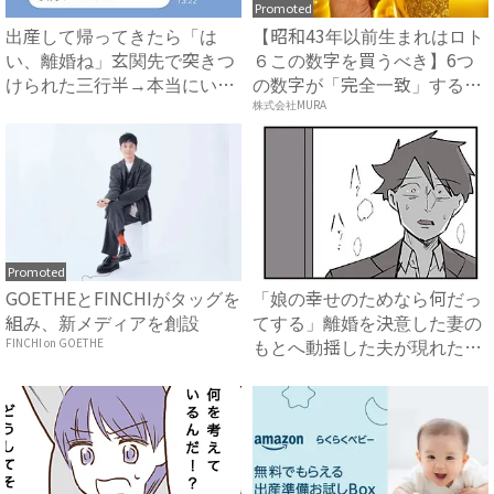
Promoted
出産して帰ってきたら「は
【昭和43年以前生まれはロト
い、離婚ね」玄関先で突きつ
６この数字を買うべき】6つ
けられた三行半→本当にいい
の数字が「完全一致」する
の？...
方...
株式会社MURA
Promoted
GOETHEとFINCHIがタッグを
「娘の幸せのためなら何だっ
組み、新メディアを創設
てする」離婚を決意した妻の
もとへ動揺した夫が現れた！
FINCHI on GOETHE
娘...