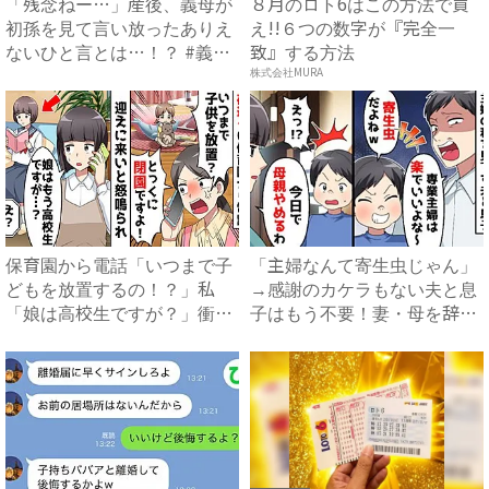
「残念ねー…」産後、義母が
８月のロト6はこの方法で買
初孫を見て言い放ったありえ
え!!６つの数字が『完全一
ないひと言とは…！？ #義
致』する方法
母...
株式会社MURA
保育園から電話「いつまで子
「主婦なんて寄生虫じゃん」
どもを放置するの！？」私
→感謝のカケラもない夫と息
「娘は高校生ですが？」衝撃
子はもう不要！妻・母を辞め
の事...
る...