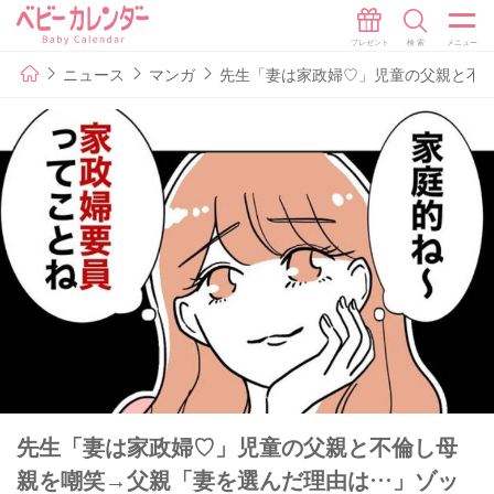
ニュース
マンガ
先生「妻は家政婦♡」児童の父親と不倫
先生「妻は家政婦♡」児童の父親と不倫し母
親を嘲笑→父親「妻を選んだ理由は…」ゾッ