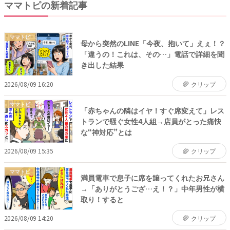
ママトピの新着記事
ママトピ
母から突然のLINE「今夜、抱いて」えぇ！？
「違うの！これは、その…」電話で詳細を聞
き出した結果
2026/08/09 16:20
クリップ
ママトピ
「赤ちゃんの隣はイヤ！すぐ席変えて」レス
トランで騒ぐ女性4人組→店員がとった痛快
な“神対応”とは
2026/08/09 15:35
クリップ
ママトピ
満員電車で息子に席を譲ってくれたお兄さん
→「ありがとうござ…え！？」中年男性が横
取り！すると
2026/08/09 14:20
クリップ