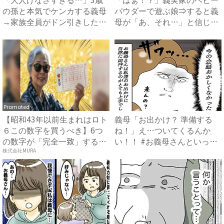
の孫と本気でケンカする義母
パウダーで遊ぶ娘⇒すると義
→家族全員がドン引きした、
母が「あ、それ…」と信じら
ま...
れ...
Promoted
【昭和43年以前生まれはロト
義母「お出かけ？ 準備する
６この数字を買うべき】6つ
ね！」え…ついてくるんか
の数字が「完全一致」する
い！！ #お義母さんといっし
方...
ょ...
株式会社MURA