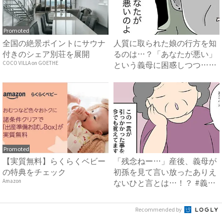
Promoted
全国の絶景ポイントにサウナ
人質に取られた娘の行方を知
付きのシェア別荘を展開
るのは…？「あなたが悪い」
という義母に困惑しつつ…
COCO VILLA on GOETHE
#...
Promoted
【実質無料】らくらくベビー
「残念ねー…」産後、義母が
の特典をチェック
初孫を見て言い放ったありえ
ないひと言とは…！？ #義
Amazon
母...
Recommended by