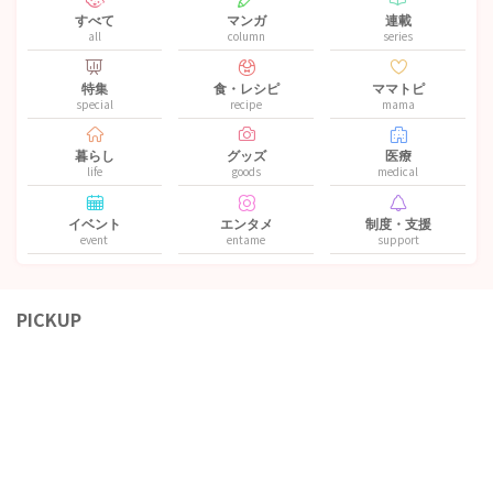
すべて
マンガ
連載
all
column
series
特集
食・レシピ
ママトピ
special
recipe
mama
暮らし
グッズ
医療
life
goods
medical
イベント
エンタメ
制度・支援
event
entame
support
PICKUP