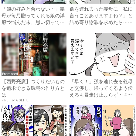
「娘の好みと合わない…」義
孫を連れ去った義母に「私に
母が毎月贈ってくれる娘の洋
言うことありますよね？」と
服⇒悩んだ末、思い切って義
詰め寄り謝罪を求めたら…
母...
#...
Promoted
【西野亮廣】つくりたいもの
「早く！」孫を連れ去る義母
を追求できる環境の作り方と
と交渉し、帰ってくるよう伝
は
えるも暴走は止まらず… #
拐...
FINCHI on GOETHE