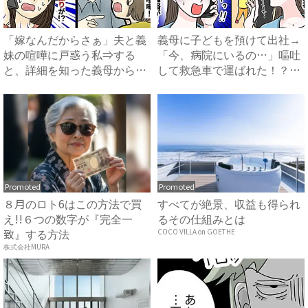
「嫁なんだからさぁ」夫と義
義母に子どもを預けて出社→
妹の喧嘩に戸惑う私⇒する
「今、病院にいるの…」嘔吐
と、詳細を知った義母からま
して救急車で運ばれた！？一
さか...
体...
Promoted
Promoted
８月のロト6はこの方法で買
すべてが絶景、収益も得られ
え!!６つの数字が『完全一
るその仕組みとは
致』する方法
COCO VILLA on GOETHE
株式会社MURA