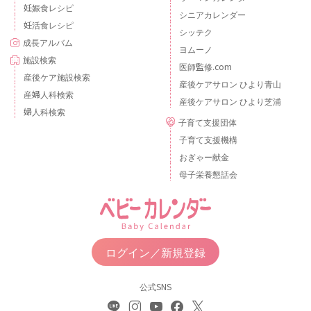
妊娠食レシピ
シニアカレンダー
妊活食レシピ
シッテク
成長アルバム
ヨムーノ
施設検索
医師監修.com
産後ケア施設検索
産後ケアサロン ひより青山
産婦人科検索
産後ケアサロン ひより芝浦
婦人科検索
子育て支援団体
子育て支援機構
おぎゃー献金
母子栄養懇話会
ログイン／新規登録
公式SNS