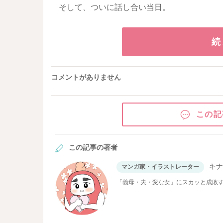
そして、ついに話し合い当日。
続
コメントがありません
この記
この記事の著者
キ
マンガ家・イラストレーター
「義母・夫・変な女」にスカッと成敗