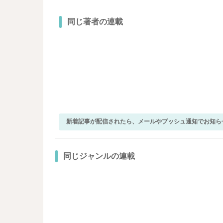
同じ著者の連載
新着記事が配信されたら、メールやプッシュ通知でお知ら
同じジャンルの連載