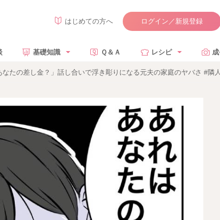
ログイン／新規登録
はじめての方へ
談
基礎知識
Ｑ＆Ａ
レシピ
成
なたの差し金？」話し合いで浮き彫りになる元夫の家庭のヤバさ #隣人は