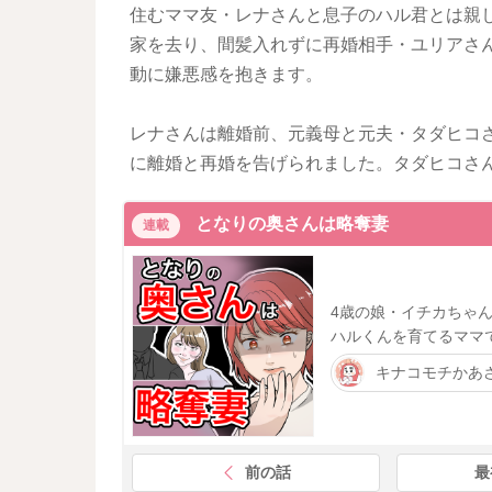
住むママ友・レナさんと息子のハル君とは親
家を去り、間髪入れずに再婚相手・ユリアさ
動に嫌悪感を抱きます。
レナさんは離婚前、元義母と元夫・タダヒコ
に離婚と再婚を告げられました。タダヒコさ
となりの奥さんは略奪妻
連載
4歳の娘・イチカちゃ
ハルくんを育てるママ
キナコモチかあ
前の話
最