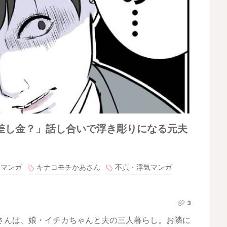
差し金？」話し合いで浮き彫りになる元夫
児マンガ
キナコモチかあさん
不貞・浮気マンガ
3
さんは、娘・イチカちゃんと夫の三人暮らし。お隣に