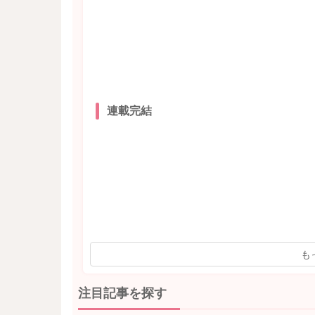
連載完結
も
注目記事を探す