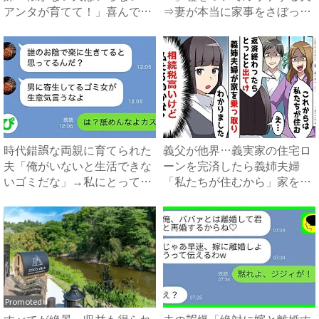
アンタが育てて！」喜んで引
⇒妻が本当に家事をさぼった
き...
結...
時代錯誤な両親に育てられた
義父が他界…義実家の住宅ロ
夫「俺がいないと生活できな
ーンを完済したら義姉夫婦
いゴミだな」→私にとっての
「私たちが住むから」家を乗
ゴ...
っ取...
Promoted
すべてが絶景、収益も得られ
夫の誤爆「絶対に嫁と離婚す