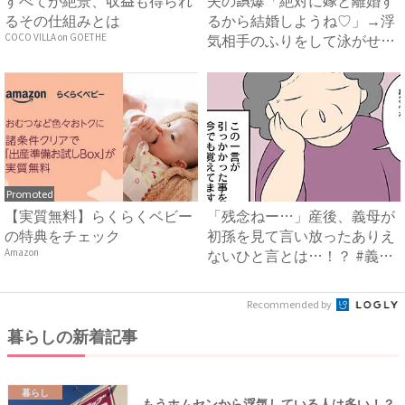
るその仕組みとは
るから結婚しようね♡」→浮
気相手のふりをして泳がせて
COCO VILLA on GOETHE
み...
Promoted
【実質無料】らくらくベビー
「残念ねー…」産後、義母が
の特典をチェック
初孫を見て言い放ったありえ
ないひと言とは…！？ #義
Amazon
母...
Recommended by
暮らしの新着記事
暮らし
もうホムセンから浮気している人は多い！？