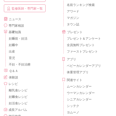
名前ランキング検索
監修医師・専門家一覧
アワード
マガジン
ニュース
タウン誌
専門家相談
基礎知識
プレゼント
妊娠前・妊活
プレゼント＆アンケート
妊娠中
全員無料プレゼント
出産
ファーストプレゼント
育児
アプリ
不妊・不妊治療
ベビーカレンダーアプリ
Ｑ＆Ａ
体重管理アプリ
体験談
関連サイト
レシピ
ムーンカレンダー
離乳食レシピ
ウーマンカレンダー
妊娠食レシピ
シニアカレンダー
妊活食レシピ
シッテク
成長アルバム
ヨムーノ
施設検索