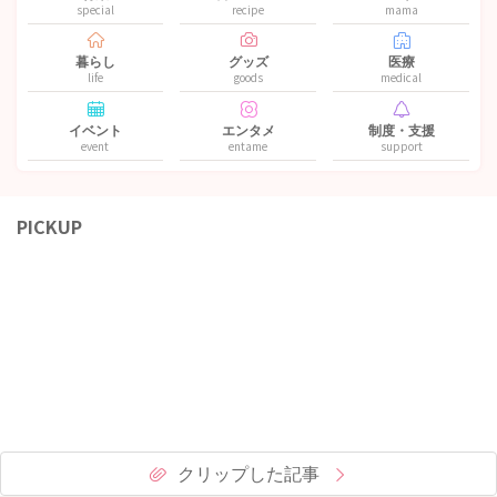
special
recipe
mama
暮らし
グッズ
医療
life
goods
medical
イベント
エンタメ
制度・支援
event
entame
support
PICKUP
クリップした記事