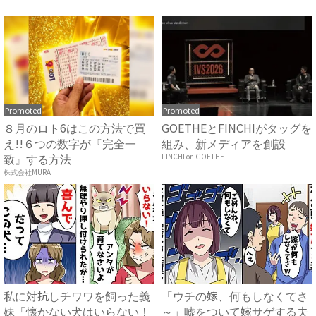
然…！ ...
Promoted
Promoted
８月のロト6はこの方法で買
GOETHEとFINCHIがタッグを
え!!６つの数字が『完全一
組み、新メディアを創設
致』する方法
FINCHI on GOETHE
株式会社MURA
私に対抗しチワワを飼った義
「ウチの嫁、何もしなくてさ
妹「懐かない犬はいらない！
～」嘘をついて嫁サゲする夫