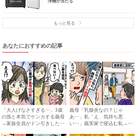
浄機が当たる
もっと見る
あなたにおすすめの記事
「大人げなさすぎる…」3歳
義母「乳腺炎なの？じゃ
の孫と本気でケンカする義母
あ…」私「え、気持ち悪
→家族全員がドン引きした、
い…」義実家で寝込む私→思
ま...
わずゾワッ...