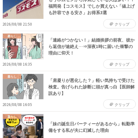
福岡発【コスモス】でしか買えない「値上げ
も許容できる安さ」お得系3選
2026/08/08 21:50
クリップ
暮らし
「連絡がつかない！」結婚挨拶の前夜、彼か
ら返信が途絶え…⇒深夜1時に届いた衝撃の
理由に仰天！
2026/08/08 16:35
クリップ
暮らし
「肩凝りが悪化した？」軽い気持ちで受けた
検査。告げられた診断に頭が真っ白【医師解
説あり】
2026/08/08 16:05
クリップ
暮らし
「妹の誕生日パーティーがあるから」転勤準
備をする私が夫に幻滅した理由