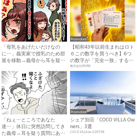
Promoted
「母乳をあげたいだけなの
【昭和43年以前生まれはロト
に…」義実家で授乳のため部
６この数字を買うべき】6つ
屋を移動→義母から耳を疑う
の数字が「完全一致」する
衝撃...
方...
株式会社MURA
Promoted
「ねぇ…ところであなた
シェア別荘「COCO VILLA Ow
達…」休日に突然訪問してき
ners」3選
た義母→耳を疑う質問にあ
COCO VILLA on GOETHE