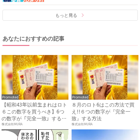
もっと見る
あなたにおすすめの記事
Promoted
Promoted
【昭和43年以前生まれはロト
８月のロト6はこの方法で買
６この数字を買うべき】6つ
え!!６つの数字が『完全一
の数字が「完全一致」する
致』する方法
方...
株式会社MURA
株式会社MURA