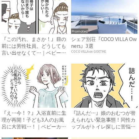
Promoted
「この汚れ、まさか！」目の
シェア別荘「COCO VILLA Ow
前には男性社員。どうしても
ners」3選
言い出せなくて…｜ベビーカ
COCO VILLA on GOETHE
レ...
「え…今！？」入浴直前に生
「詰んだ…」娘のおむつが替
理が再開！子ども3人のお風
えられない緊急事態！同性カ
呂に大苦戦…！｜ベビーカレ
ップルがトイレ探しに苦悩す
ン...
る...