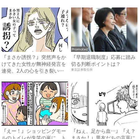
レン...
ン...
Promoted
「まさか誘拐？」突然声をか
「早期退職制度」応募に踏み
けてきた女性が無神経発言を
切る判断ポイントは？
連発。2人の心を引き裂いた
東京証券取引所
あ...
「えー！」ショッピングモー
「ねぇ、足から血…」「え？
ルのトイレが失笑の嵐に。ト
まさか！」男友だちの言葉に