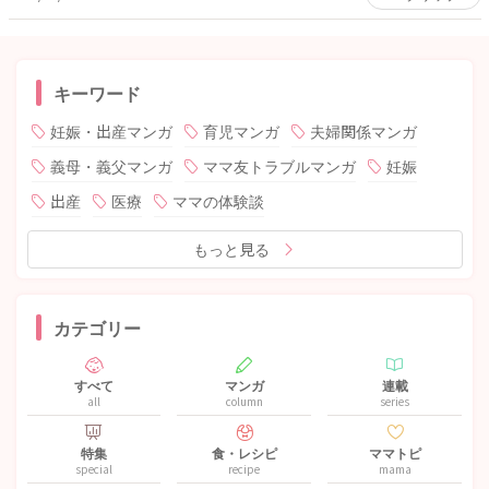
キーワード
妊娠・出産マンガ
育児マンガ
夫婦関係マンガ
義母・義父マンガ
ママ友トラブルマンガ
妊娠
出産
医療
ママの体験談
もっと見る
カテゴリー
すべて
マンガ
連載
all
column
series
特集
食・レシピ
ママトピ
special
recipe
mama