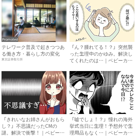
Promoted
テレワーク普及で起きつつあ
「ん？腫れてる！？」突然襲
る働き方・暮らし方の変化
った生理中のかゆみ。解決し
てくれたのは…｜ベビーカレ
東京証券取引所
ン...
「きれいなお姉さんがおもら
「嘘でしょ！？」憧れの海外
し？」不思議だったCMの
挙式当日に生理！予想外で生
謎。解決で衝撃！｜ベビーカ
理用品もなく…｜ベビーカレ