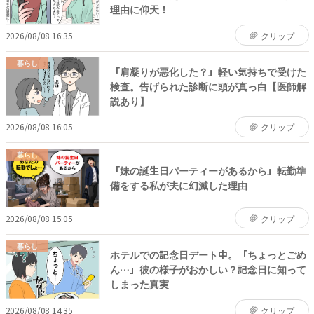
理由に仰天！
2026/08/08 16:35
クリップ
暮らし
「肩凝りが悪化した？」軽い気持ちで受けた
検査。告げられた診断に頭が真っ白【医師解
説あり】
2026/08/08 16:05
クリップ
暮らし
「妹の誕生日パーティーがあるから」転勤準
備をする私が夫に幻滅した理由
2026/08/08 15:05
クリップ
暮らし
ホテルでの記念日デート中。「ちょっとごめ
ん…」彼の様子がおかしい？記念日に知って
しまった真実
2026/08/08 14:35
クリップ