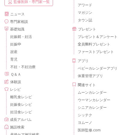
監修医師・専門家一覧
アワード
マガジン
ニュース
タウン誌
専門家相談
基礎知識
プレゼント
妊娠前・妊活
プレゼント＆アンケート
妊娠中
全員無料プレゼント
出産
ファーストプレゼント
育児
アプリ
不妊・不妊治療
ベビーカレンダーアプリ
Ｑ＆Ａ
体重管理アプリ
体験談
関連サイト
レシピ
ムーンカレンダー
離乳食レシピ
ウーマンカレンダー
妊娠食レシピ
シニアカレンダー
妊活食レシピ
シッテク
成長アルバム
ヨムーノ
施設検索
医師監修.com
産後ケア施設検索