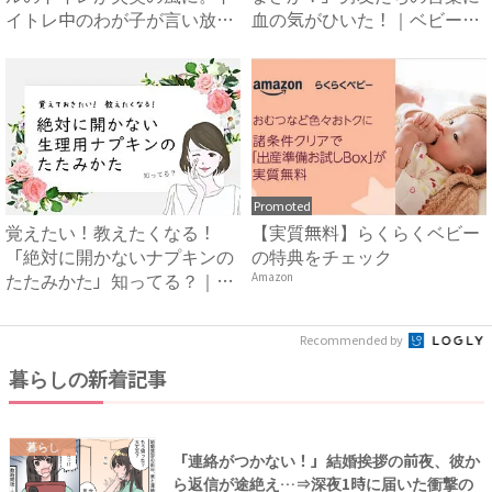
イトレ中のわが子が言い放っ
血の気がひいた！｜ベビーカ
た...
レ...
Promoted
覚えたい！教えたくなる！
【実質無料】らくらくベビー
「絶対に開かないナプキンの
の特典をチェック
たたみかた」知ってる？｜ベ
Amazon
ビー...
Recommended by
暮らしの新着記事
暮らし
「連絡がつかない！」結婚挨拶の前夜、彼か
ら返信が途絶え…⇒深夜1時に届いた衝撃の