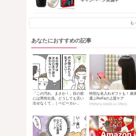
キャンペーン実施中
も
あなたにおすすめの記事
「この汚れ、まさか！」目の前
特別な名入れギフトも！ 銀
には男性社員。どうしても言い
選ぶReFaの上質ケア
出せなくて…｜ベビーカレ...
PR(ReFa GINZA on CREA)