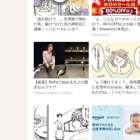
「誰か助けて…」生理痛で倒れ
「え、こんなセールやって
た私。駆けつけた夫の神対応に
の？」80％OFF以上が続々
感激！｜ベビーカレンダー
場！Amazonの本気が...
PR(Amazon)
【銀座】ReFaで始める大人の贅
「ん？腫れてる！？」突然
沢セルフケア
た生理中のかゆみ。解決し
れたのは…｜ベビーカレン...
PR(ReFa GINZA on CREA)