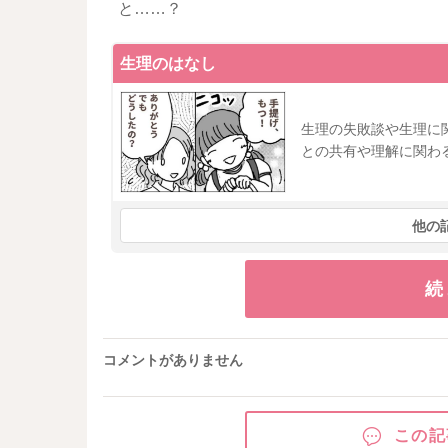
と……？
生理のはなし
生理の失敗談や生理に
との共有や理解に関わ
他の
続
コメントがありません
この記