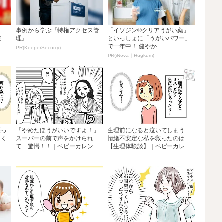
た
事例から学ぶ『特権アクセス管
「イソジン®クリアうがい薬」
登
理』
といっしょに「うがいパワー」
で一年中！ 健やか
PR(KeeperSecurity)
PR(iNova｜Hugkum)
襲っ
「やめたほうがいいですよ！」
生理前になると泣いてしまう…
てく
スーパーの前で声をかけられ
情緒不安定な私を救ったのは
て…驚愕！！｜ベビーカレン...
【生理体験談】｜ベビーカレ...