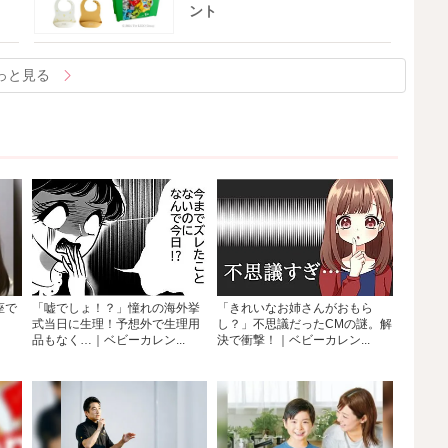
ント
っと見る
座で
「嘘でしょ！？」憧れの海外挙
「きれいなお姉さんがおもら
式当日に生理！予想外で生理用
し？」不思議だったCMの謎。解
品もなく…｜ベビーカレン...
決で衝撃！｜ベビーカレン...