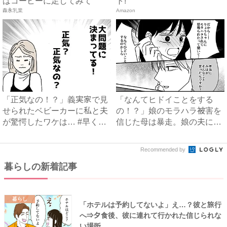
はコーヒーに足してみて
ト!
森永乳業
Amazon
「正気なの！？」義実家で見
「なんてヒドイことをする
せられたベビーカーに私と夫
の！？」娘のモラハラ被害を
が驚愕したワケは… #早く
信じた母は暴走。娘の夫に電
孫...
話を...
Recommended by
暮らしの新着記事
暮らし
「ホテルは予約してないよ」え…？彼と旅行
へ⇒夕食後、彼に連れて行かれた信じられな
い場所