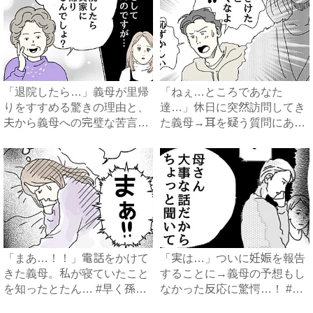
「退院したら…」義母が里帰
「ねぇ…ところであなた
りをすすめる驚きの理由と、
達…」休日に突然訪問してき
夫から義母への完璧な苦言
た義母→耳を疑う質問にあ
#...
然…！ ...
「まあ…！！」電話をかけて
「実は…」ついに妊娠を報告
きた義母。私が寝ていたこと
することに→義母の予想もし
を知ったとたん… #早く孫
なかった反応に驚愕…！ #
が...
早...