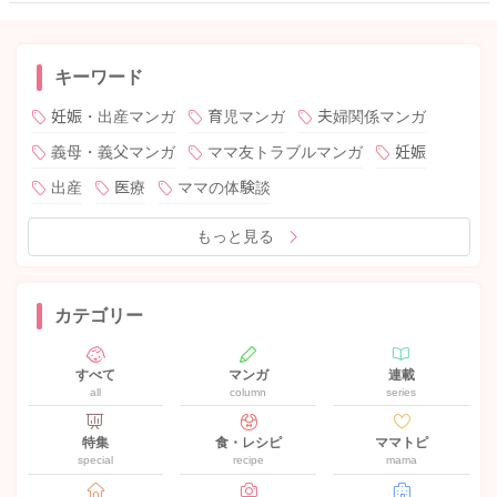
キーワード
妊娠・出産マンガ
育児マンガ
夫婦関係マンガ
義母・義父マンガ
ママ友トラブルマンガ
妊娠
出産
医療
ママの体験談
もっと見る
カテゴリー
すべて
マンガ
連載
all
column
series
特集
食・レシピ
ママトピ
special
recipe
mama