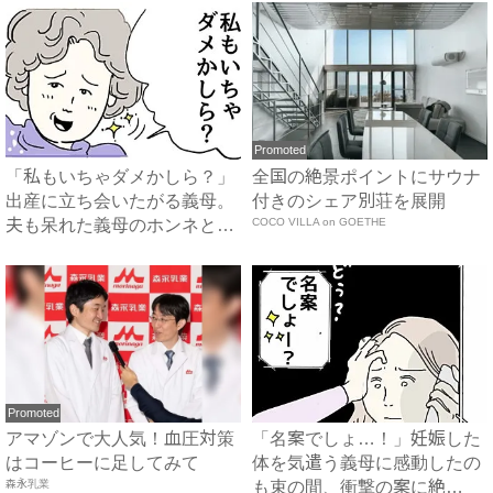
Promoted
「私もいちゃダメかしら？」
全国の絶景ポイントにサウナ
出産に立ち会いたがる義母。
付きのシェア別荘を展開
夫も呆れた義母のホンネと
COCO VILLA on GOETHE
は…...
Promoted
アマゾンで大人気！血圧対策
「名案でしょ…！」妊娠した
はコーヒーに足してみて
体を気遣う義母に感動したの
森永乳業
も束の間、衝撃の案に絶