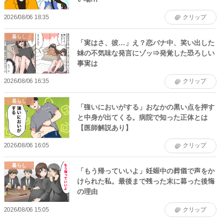
2026/08/06 18:35
クリップ
暮らし
「実はさ、彼…」え？恋バナ中、笑い出した
妹の不気味な発言にゾッ⇒発覚した恐ろしい
事実は
2026/08/06 16:35
クリップ
暮らし
「強いにおいがする」おなかの黒い点を押す
と中身が出てくる。病院で知った正体とは
【医師解説あり】
2026/08/06 16:05
クリップ
暮らし
「もう帰っていいよ」妊娠中の葬儀で声をか
けられた私。最後まで残った末に募った後悔
の理由
2026/08/06 15:05
クリップ