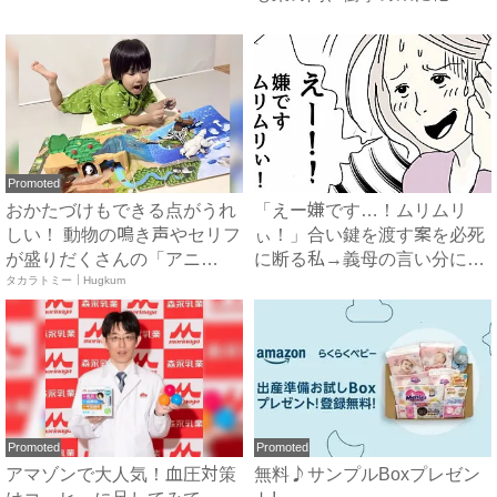
句…！...
Promoted
おかたづけもできる点がうれ
「えー嫌です…！ムリムリ
しい！ 動物の鳴き声やセリフ
ぃ！」合い鍵を渡す案を必死
が盛りだくさんの「アニ
に断る私→義母の言い分にあ
ア ...
タカラトミー｜Hugkum
然…...
Promoted
Promoted
アマゾンで大人気！血圧対策
無料♪サンプルBoxプレゼン