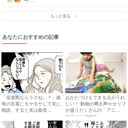
もっと見る
あなたにおすすめの記事
Promoted
「促進剤ならラクね…？」義
おかたづけもできる点がうれ
母の言葉にモヤモヤして夫に
しい！ 動物の鳴き声やセリフ
相談。すると夫は義母
が盛りだくさんの「アニ
に…！？...
ア ...
タカラトミー｜Hugkum