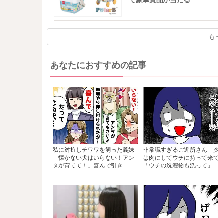
で豪華賞品が当たる
も
あなたにおすすめの記事
私に対抗しチワワを飼った義妹
非常識すぎるご近所さん「
「懐かない犬はいらない！アン
は肉にしてウチに持って来
タが育てて！」喜んで引き...
「ウチの洗濯物も洗って」...