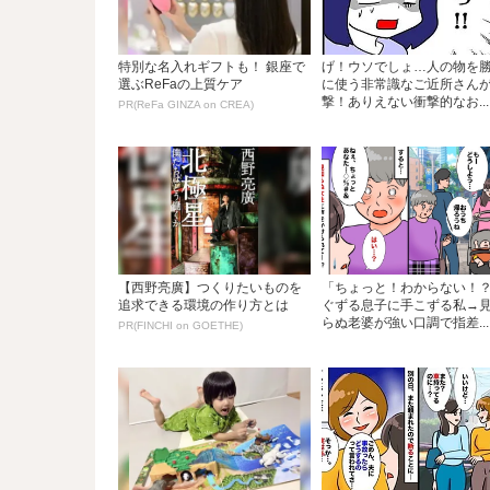
特別な名入れギフトも！ 銀座で
げ！ウソでしょ…人の物を
選ぶReFaの上質ケア
に使う非常識なご近所さん
撃！ありえない衝撃的なお...
PR(ReFa GINZA on CREA)
【西野亮廣】つくりたいものを
「ちょっと！わからない！
追求できる環境の作り方とは
ぐずる息子に手こずる私→
らぬ老婆が強い口調で指差...
PR(FINCHI on GOETHE)