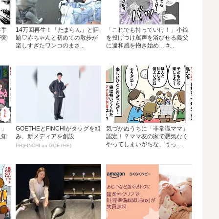
勝手
14万回再生！「たまらん」と話
「これでも持っていけ！」小銭
が突
題♡赤ちゃんと初めての散歩が
を投げつけ罵声を浴びせる義父
楽しすぎたワンコのまさ...
に違和感を抱き始め… #...
？」
GOETHEとFINCHIがタッグを組
気づかぬうちに「非常識ママ」
見知
み、新メディアを創設
認定！？ママ友の家で悪気なく
やってしまいがちな、うっ...
PR(FINCHI on GOETHE)