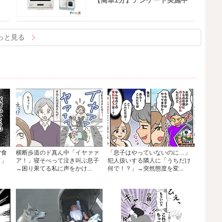
【簡単1分】アンケート実施中
っと見る
夕食
横断歩道のド真ん中「イヤァァ
「息子はやっていないのに…」
て」
ア！」寝そべって泣き叫ぶ息子
犯人扱いする隣人に「うちだけ
→困り果てる私に声をかけ...
何で！？」→突然態度を変...