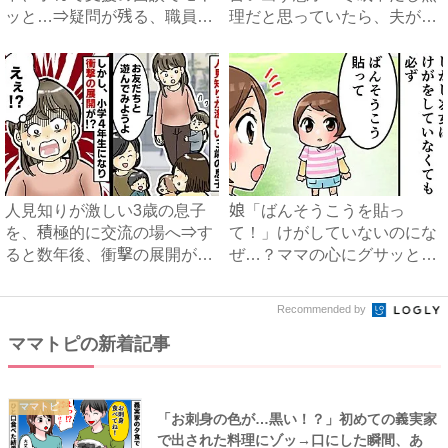
ッと…⇒疑問が残る、職員の
理だと思っていたら、夫がま
まさ...
さ...
人見知りが激しい3歳の息子
娘「ばんそうこうを貼っ
を、積極的に交流の場へ⇒す
て！」けがしていないのにな
ると数年後、衝撃の展開が待
ぜ…？ママの心にグサッと刺
っ...
さった...
Recommended by
ママトピの新着記事
ママトピ
「お刺身の色が…黒い！？」初めての義実家
で出された料理にゾッ→口にした瞬間、あ