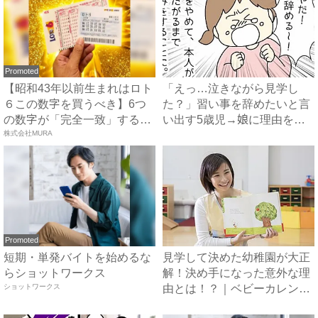
Promoted
【昭和43年以前生まれはロト
「えっ…泣きながら見学し
６この数字を買うべき】6つ
た？」習い事を辞めたいと言
の数字が「完全一致」する
い出す5歳児→娘に理由を聞
方...
株式会社MURA
いて...
Promoted
短期・単発バイトを始めるな
見学して決めた幼稚園が大正
らショットワークス
解！決め手になった意外な理
ショットワークス
由とは！？｜ベビーカレンダ
ー