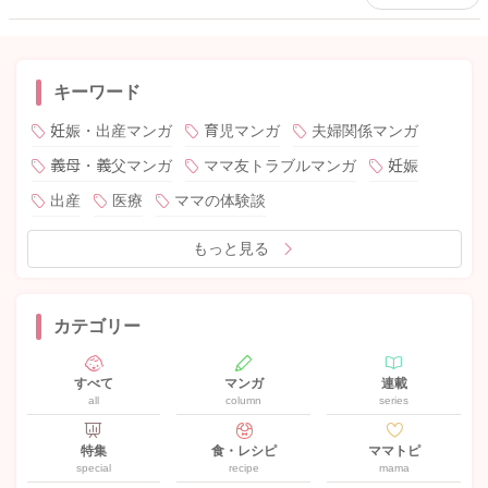
キーワード
妊娠・出産マンガ
育児マンガ
夫婦関係マンガ
義母・義父マンガ
ママ友トラブルマンガ
妊娠
出産
医療
ママの体験談
もっと見る
カテゴリー
すべて
マンガ
連載
all
column
series
特集
食・レシピ
ママトピ
special
recipe
mama