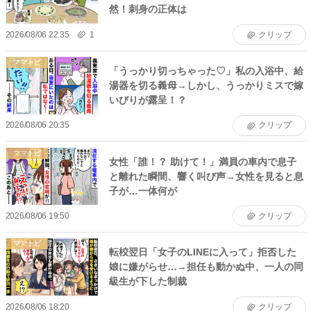
然！刺身の正体は
2026/08/06 22:35
1
クリップ
ママトピ
「うっかり切っちゃった♡」私の入浴中、給
湯器を切る義母→しかし、うっかりミスで嫁
いびりが露呈！？
2026/08/06 20:35
クリップ
ママトピ
女性「誰！？ 助けて！」満員の車内で息子
と離れた瞬間、響く叫び声→女性を見ると息
子が…一体何が
2026/08/06 19:50
クリップ
ママトピ
転校翌日「女子のLINEに入って」拒否した
娘に嫌がらせ…→担任も動かぬ中、一人の同
級生が下した制裁
2026/08/06 18:20
クリップ