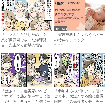
Promoted
「ママのこと話したの！？」
【実質無料】らくらくベビー
娘が保育園で放った爆弾発
の特典をチェック
言！先生から衝撃の報告…穴
Amazon
があ...
「はぁ！？」義実家のベビー
「参加するのが怖い…」習い
パウダーで遊ぶ娘⇒すると義
ごと中、大泣きする娘に疲労
母が「あ、それ…」と信じら
困憊→他の保護者がチラチ