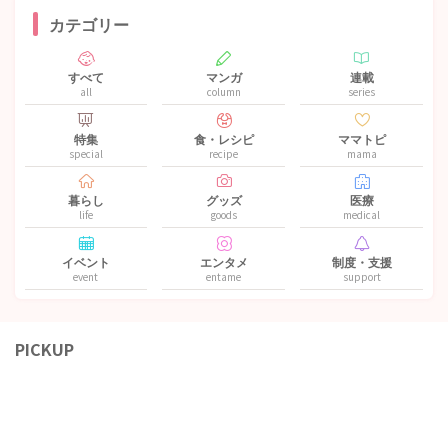
カテゴリー
すべて
マンガ
連載
all
column
series
特集
食・レシピ
ママトピ
special
recipe
mama
暮らし
グッズ
医療
life
goods
medical
イベント
エンタメ
制度・支援
event
entame
support
PICKUP