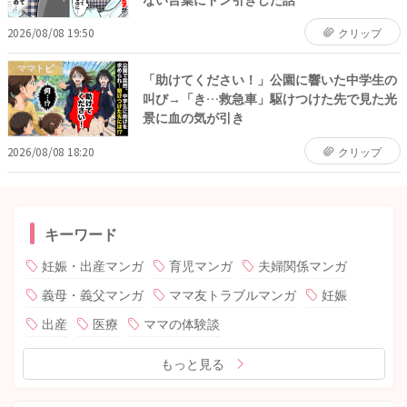
2026/08/08 19:50
クリップ
ママトピ
「助けてください！」公園に響いた中学生の
叫び→「き…救急車」駆けつけた先で見た光
景に血の気が引き
2026/08/08 18:20
クリップ
キーワード
妊娠・出産マンガ
育児マンガ
夫婦関係マンガ
義母・義父マンガ
ママ友トラブルマンガ
妊娠
出産
医療
ママの体験談
もっと見る