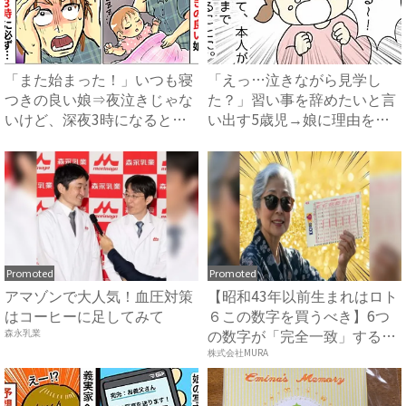
「また始まった！」いつも寝
「えっ…泣きながら見学し
つきの良い娘⇒夜泣きじゃな
た？」習い事を辞めたいと言
いけど、深夜3時になると必
い出す5歳児→娘に理由を聞
ず...
いて...
Promoted
Promoted
アマゾンで大人気！血圧対策
【昭和43年以前生まれはロト
はコーヒーに足してみて
６この数字を買うべき】6つ
の数字が「完全一致」する
森永乳業
方...
株式会社MURA