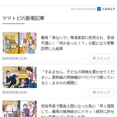
れ...
ラ…...
Recommended by
ママトピの新着記事
ママトピ
義母「来ないで」帰省直前に拒否され、音信
不通に！「何かあった！？」心配になり突撃
訪問した結果
2026/08/08 22:35
クリップ
ママトピ
「すみません、子どもの荷物を置かせてくだ
さい」新幹線の荷物棚がパツパツで困ってい
ると→まさかの展開に
2026/08/08 21:05
クリップ
ママトピ
切迫早産で緊急入院になった私に「早く退院
して」義母の無神経さにイラッ！絶対に許せ
ない言葉にドン引きした話