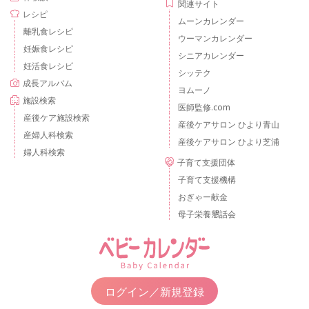
関連サイト
レシピ
ムーンカレンダー
離乳食レシピ
ウーマンカレンダー
妊娠食レシピ
シニアカレンダー
妊活食レシピ
シッテク
成長アルバム
ヨムーノ
施設検索
医師監修.com
産後ケア施設検索
産後ケアサロン ひより青山
産婦人科検索
産後ケアサロン ひより芝浦
婦人科検索
子育て支援団体
子育て支援機構
おぎゃー献金
母子栄養懇話会
ログイン／新規登録