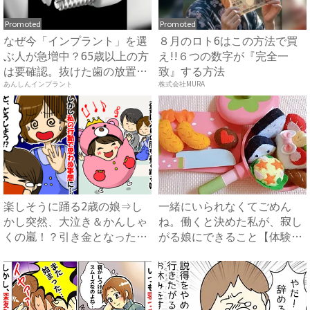
Promoted
Promoted
なぜ今「インプラント」を選
８月のロト6はこの方法で買
ぶ人が急増中？65歳以上の方
え!!６つの数字が『完全一
は要確認。抜けた歯の放置
致』する方法
は...
あんしんインプラント
株式会社MURA
楽しそうに踊る2歳の娘⇒し
一緒にいられなくてごめん
かし突然、大泣き＆かんしゃ
ね。働くと決めた私が、寂し
くの嵐！？引き金となった出
がる娘にできること【体験
来...
談】｜...