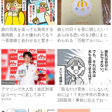
娘の写真を送っても無視する
娘との日々を形に残したい！
義両親。まさか嫌われてる？
あらゆる思い出を1冊にまと
⇒直接娘と会わせると驚きの
められる「万能アルバム」｜
事...
ベ...
Promoted
アマゾンで大人気！血圧対策
「取るだけ育休」にしないた
はコーヒーに足してみて
めには！？夫が半年の育休を
2回取得！事前に伝えておい
森永乳業
て...