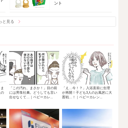
ト
ント
っと見る
？ま
「この汚れ、まさか！」目の前
「え…今！？」入浴直前に生理
血の
には男性社員。どうしても言い
が再開！子ども3人のお風呂に大
出せなくて…｜ベビーカレ...
苦戦…！｜ベビーカレン...