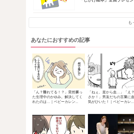
「しかけ絵本」全員プレゼン
も
あなたにおすすめの記事
「ん？腫れてる！？」突然襲っ
「ねぇ、足から血…」「え
た生理中のかゆみ。解決してく
さか！」男友だちの言葉に
れたのは…｜ベビーカレン...
気がひいた！｜ベビーカレ...