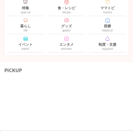
特集
食・レシピ
ママトピ
special
recipe
mama
暮らし
グッズ
医療
life
goods
medical
イベント
エンタメ
制度・支援
event
entame
support
PICKUP