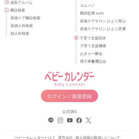
成長アルバム
ヨムーノ
施設検索
医師監修.com
産後ケア施設検索
産後ケアサロン ひより青山
産婦人科検索
産後ケアサロン ひより芝浦
婦人科検索
子育て支援団体
子育て支援機構
おぎゃー献金
母子栄養懇話会
ログイン／新規登録
公式SNS
ベビーカレンダーとは？
運営会社
個人情報の取扱いについて