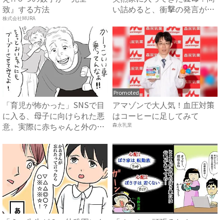
致』する方法
い詰めると、衝撃の発言が…
...
株式会社MURA
Promoted
「育児が怖かった」SNSで目
アマゾンで大人気！血圧対策
に入る、母子に向けられた悪
はコーヒーに足してみて
意。実際に赤ちゃんと外の
森永乳業
世...