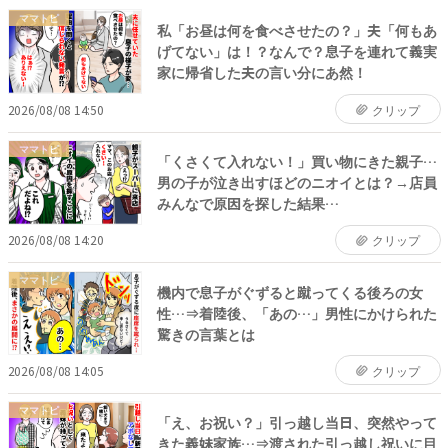
ママトピ
私「お昼は何を食べさせたの？」夫「何もあ
げてない」は！？なんで？息子を連れて義実
家に帰省した夫の言い分にあ然！
2026/08/08 14:50
クリップ
ママトピ
「くさくて入れない！」買い物にきた親子…
男の子が泣き出すほどのニオイとは？→店員
みんなで原因を探した結果…
2026/08/08 14:20
クリップ
ママトピ
機内で息子がぐずると蹴ってくる後ろの女
性…⇒着陸後、「あの…」男性にかけられた
驚きの言葉とは
2026/08/08 14:05
クリップ
ママトピ
「え、お祝い？」引っ越し当日、突然やって
きた義妹家族…⇒渡された引っ越し祝いに目