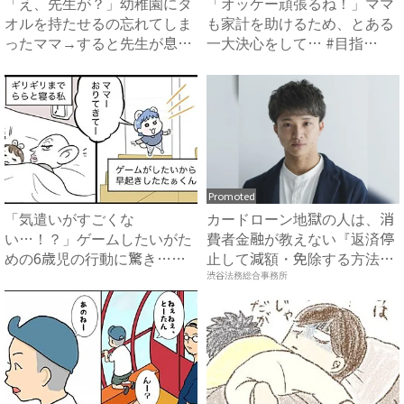
「え、先生が？」幼稚園にタ
「オッケー頑張るね！」ママ
オルを持たせるの忘れてしま
も家計を助けるため、とある
ったママ→すると先生が息子
一大決心をして… #目指
に...
せ！...
Promoted
「気遣いがすごくな
カードローン地獄の人は、消
い…！？」ゲームしたいがた
費者金融が教えない『返済停
めの6歳児の行動に驚き…！
止して減額・免除する方法』
【体験談】...
で...
渋谷法務総合事務所