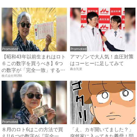
い...
意」が揺...
Promoted
Promoted
【昭和43年以前生まれはロト
アマゾンで大人気！血圧対策
６この数字を買うべき】6つ
はコーヒーに足してみて
の数字が「完全一致」する
森永乳業
方...
株式会社MURA
Promoted
８月のロト6はこの方法で買
「え、カギ開いてました？」
え!!６つの数字が『完全一
突然家に入ってきた義母！問