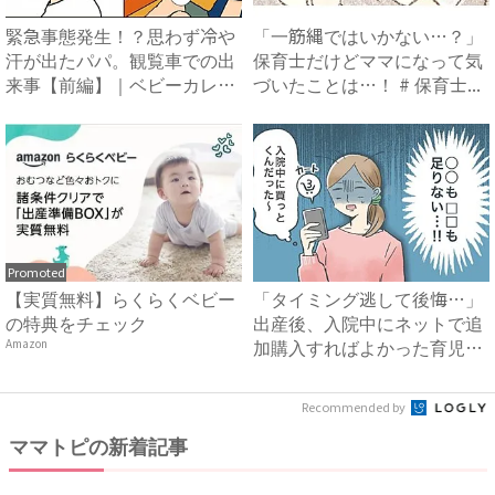
緊急事態発生！？思わず冷や
「一筋縄ではいかない…？」
汗が出たパパ。観覧車での出
保育士だけどママになって気
来事【前編】｜ベビーカレン
づいたことは…！ # 保育士...
ダ...
Promoted
【実質無料】らくらくベビー
「タイミング逃して後悔…」
の特典をチェック
出産後、入院中にネットで追
加購入すればよかった育児グ
Amazon
ッ...
Recommended by
ママトピの新着記事