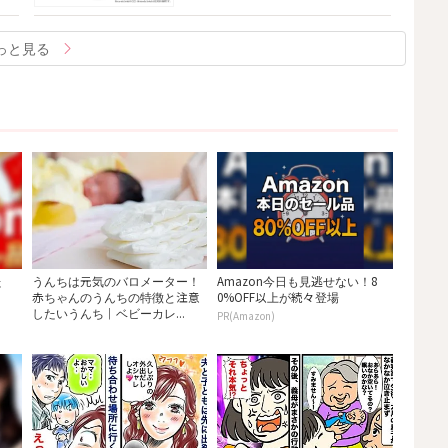
っと見る
た
うんちは元気のバロメーター！
Amazon今日も見逃せない！8
赤ちゃんのうんちの特徴と注意
0%OFF以上が続々登場
したいうんち｜ベビーカレ...
PR(Amazon)