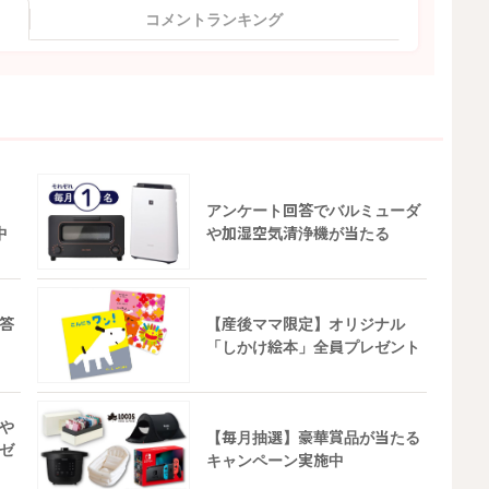
コメントランキング
アンケート回答でバルミューダ
中
や加湿空気清浄機が当たる
答
【産後ママ限定】オリジナル
「しかけ絵本」全員プレゼント
や
【毎月抽選】豪華賞品が当たる
ゼ
キャンペーン実施中