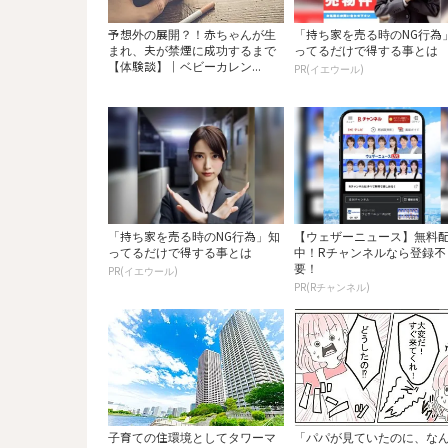
予想外の展開？！赤ちゃんが生
「持ち家を売る時のNG行為
まれ、夫が禁煙に成功するまで
ってるだけで得する事とは
【体験談】｜ベビーカレン...
PR(イエウール)
「持ち家を売る時のNG行為」知
【ウェザーニュース】無料
ってるだけで得する事とは
中！Rチャンネルなら登録不
要！
PR(イエウール)
PR(Rチャンネル)
子育ての住環境としてタワーマ
「パパが見ていたのに、な