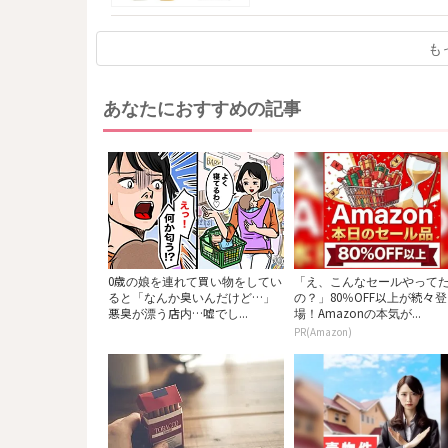
も
あなたにおすすめの記事
0歳の娘を連れて買い物をしてい
「え、こんなセールやって
ると「なんか臭いんだけど…」
の？」80％OFF以上が続々登
悪臭が漂う店内…嘘でし...
場！Amazonの本気が...
PR(Amazon)