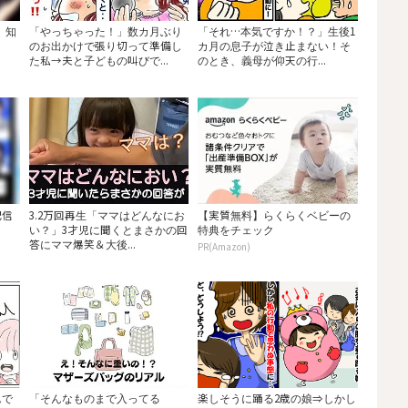
」知
「やっちゃった！」数カ月ぶり
「それ…本気ですか！？」生後1
のお出かけで張り切って準備し
カ月の息子が泣き止まない！そ
た私→夫と子どもの叫びで...
のとき、義母が仰天の行...
配信
3.2万回再生「ママはどんなにお
【実質無料】らくらくベビーの
い？」3才児に聞くとまさかの回
特典をチェック
答にママ爆笑＆大後...
PR(Amazon)
んで
「そんなものまで入ってる
楽しそうに踊る2歳の娘⇒しかし