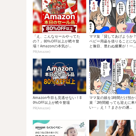
「え、こんなセールやってた
ママ友「貸してあげようか
の？」80％OFF以上が続々登
ベビー用品を借りることに
場！Amazonの本気が...
と後日、思わぬ提案が！一...
PR(Amazon)
Amazon今日も見逃せない！8
ママ友の娘を1時間だけ預か
0%OFF以上が続々登場
束「2時間経っても迎えに来
い…」え！？まさかの連...
PR(Amazon)