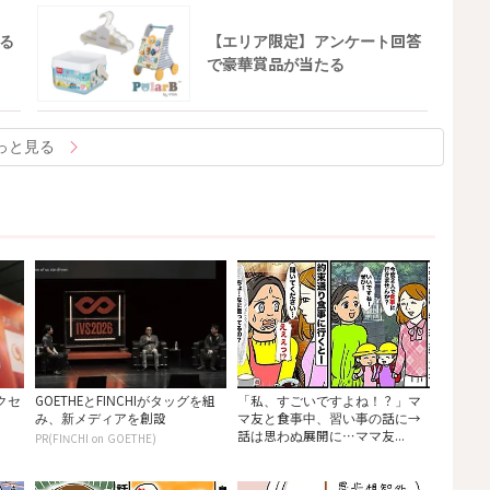
る
【エリア限定】アンケート回答
で豪華賞品が当たる
っと見る
ークセ
GOETHEとFINCHIがタッグを組
「私、すごいですよね！？」マ
み、新メディアを創設
マ友と食事中、習い事の話に→
話は思わぬ展開に…ママ友...
PR(FINCHI on GOETHE)