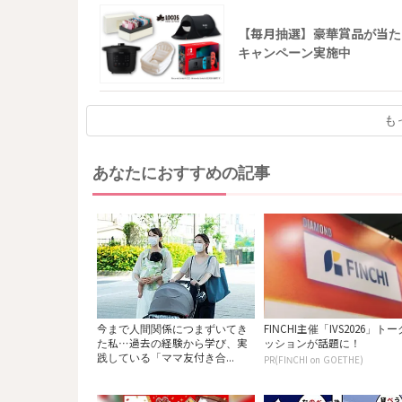
【毎月抽選】豪華賞品が当た
キャンペーン実施中
も
あなたにおすすめの記事
今まで人間関係につまずいてき
FINCHI主催「IVS2026」ト
た私…過去の経験から学び、実
ッションが話題に！
践している「ママ友付き合...
PR(FINCHI on GOETHE)