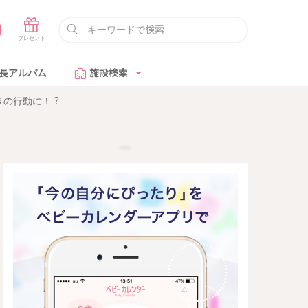
長アルバム
施設検索
きの行動に！？