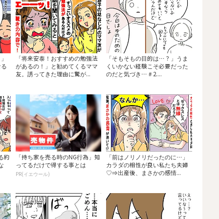
？」
「将来安泰！おすすめの勉強法
「そもそもの目的は…？」うま
なる
があるの！」と勧めてくるママ
くいかない経験こそ必要だった
友。誘ってきた理由に驚が...
のだと気づき… # 2....
る約
「持ち家を売る時のNG行為」知
「前はノリノリだったのに…」
な
ってるだけで得する事とは
カラダの相性が良い私たち夫婦
♡⇒出産後、まさかの感情...
PR(イエウール)