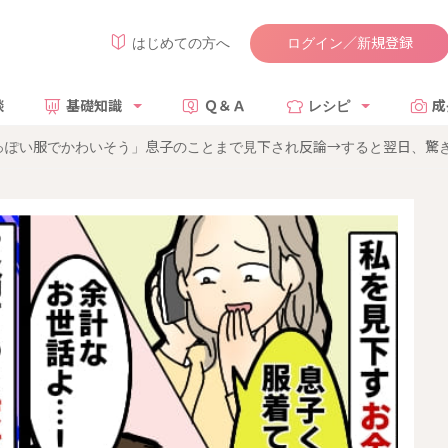
ログイン／新規登録
はじめての方へ
談
基礎知識
Ｑ＆Ａ
レシピ
成
っぽい服でかわいそう」息子のことまで見下され反論→すると翌日、驚