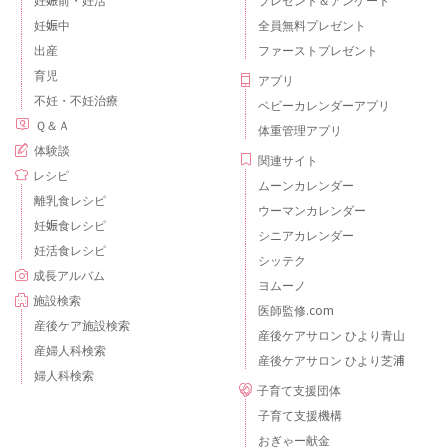
妊娠中
全員無料プレゼント
出産
ファーストプレゼント
育児
アプリ
不妊・不妊治療
ベビーカレンダーアプリ
Ｑ＆Ａ
体重管理アプリ
体験談
関連サイト
レシピ
ムーンカレンダー
離乳食レシピ
ウーマンカレンダー
妊娠食レシピ
シニアカレンダー
妊活食レシピ
シッテク
成長アルバム
ヨムーノ
施設検索
医師監修.com
産後ケア施設検索
産後ケアサロン ひより青山
産婦人科検索
産後ケアサロン ひより芝浦
婦人科検索
子育て支援団体
子育て支援機構
おぎゃー献金