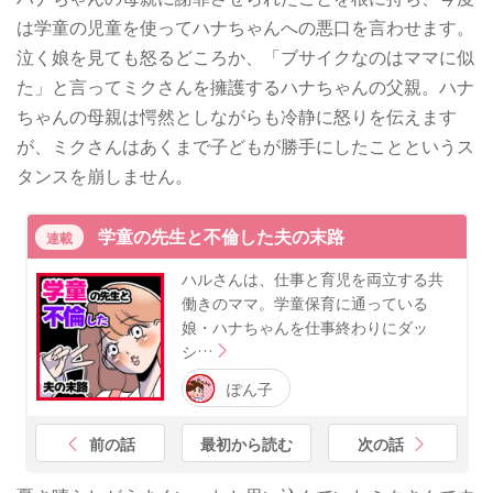
は学童の児童を使ってハナちゃんへの悪口を言わせます。
泣く娘を見ても怒るどころか、「ブサイクなのはママに似
た」と言ってミクさんを擁護するハナちゃんの父親。ハナ
ちゃんの母親は愕然としながらも冷静に怒りを伝えます
が、ミクさんはあくまで子どもが勝手にしたことというス
タンスを崩しません。
学童の先生と不倫した夫の末路
連載
ハルさんは、仕事と育児を両立する共
働きのママ。学童保育に通っている
娘・ハナちゃんを仕事終わりにダッ
シ…
ぽん子
前の話
最初から読む
次の話