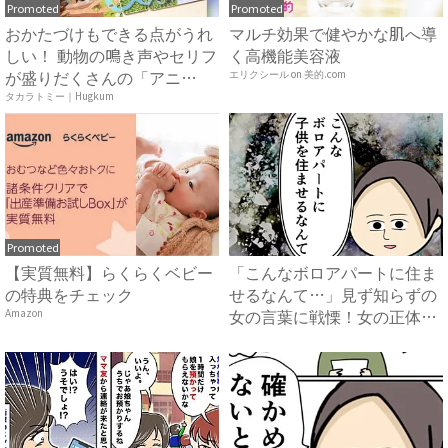
Promoted
Promoted
おかたづけもできる点がうれ
マルチ効果で健やかな肌へ導
しい！ 動物の鳴き声やセリフ
く高機能美容液
が盛りだくさんの「アニ
エリクシール on 美的.com
ア ...
タカラトミー｜Hugkum
Promoted
【実質無料】らくらくベビー
「こんなボロアパートに住ま
の特典をチェック
せるなんて…」見ず知らずの
女の言葉に戦慄！女の正体
Amazon
は？...