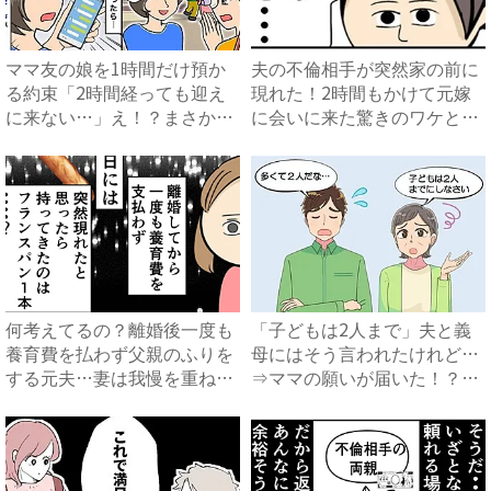
ママ友の娘を1時間だけ預か
夫の不倫相手が突然家の前に
る約束「2時間経っても迎え
現れた！2時間もかけて元嫁
に来ない…」え！？まさかの
に会いに来た驚きのワケと
連...
は？...
何考えてるの？離婚後一度も
「子どもは2人まで」夫と義
養育費を払わず父親のふりを
母にはそう言われたけれど…
する元夫…妻は我慢を重ねて
⇒ママの願いが届いた！？
...
【不...