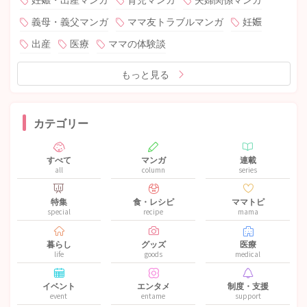
義母・義父マンガ
ママ友トラブルマンガ
妊娠
出産
医療
ママの体験談
もっと見る
カテゴリー
すべて
マンガ
連載
all
column
series
特集
食・レシピ
ママトピ
special
recipe
mama
暮らし
グッズ
医療
life
goods
medical
イベント
エンタメ
制度・支援
event
entame
support