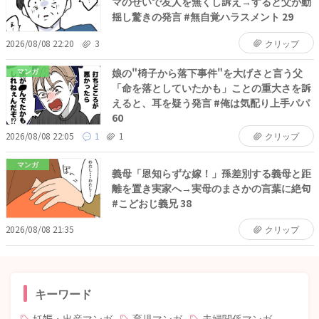
マのせいで友人を無くし訴え→すると父が動
揺し驚きの発言 #無自覚ハラスメント 29
2026/08/08 22:20
3
クリップ
娘の"椅子から落下事件"を大げさと言う父
マンガ
「命を落としていたかも」ことの重大さを訴
えると、耳を疑う発言 #俺は気配り上手パパ
60
2026/08/08 22:05
1
1
クリップ
マンガ
義母「恩知らずな嫁！」孫差別する義母と距
離を置き実家へ→実母のまさかの言葉に絶句
#こどおじ義兄 38
2026/08/08 21:35
クリップ
キーワード
妊娠・出産マンガ
育児マンガ
夫婦関係マンガ