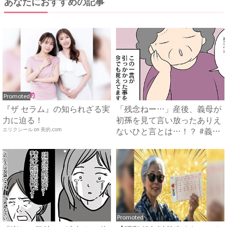
あなたにおすすめの記事
Promoted
『ザ セラム』の知られざる実
「残念ねー…」産後、義母が
力に迫る！
初孫を見て言い放ったありえ
ないひと言とは…！？ #義
エリクシール on 美的.com
母...
Promoted