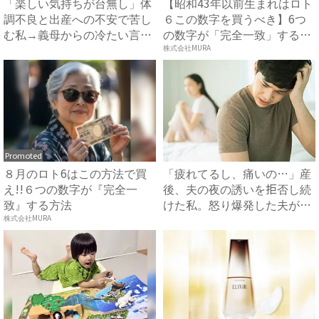
「楽しい気持ちが台無し」体
【昭和43年以前生まれはロト
調不良と出産への不安で苦し
６この数字を買うべき】6つ
む私→義母からの冷たい言葉
の数字が「完全一致」する
に...
方...
株式会社MURA
Promoted
８月のロト6はこの方法で買
「疲れてるし、痛いの…」産
え!!６つの数字が『完全一
後、夫の夜の誘いを拒否し続
致』する方法
けた私。怒り爆発した夫がま
さ...
株式会社MURA