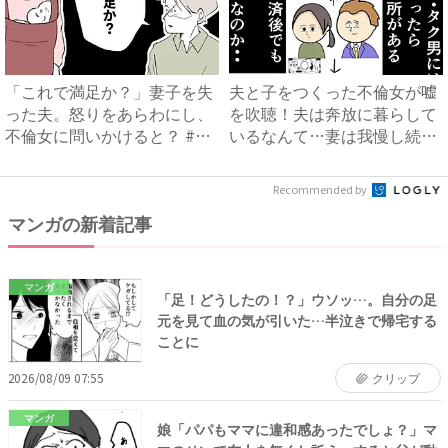
「これで満足か？」妻子を失
夫と子をつくった不倫女が嘘
った夫。怒りをあらわにし、
を吹聴！夫は奔放に暮らして
不倫女に問いかけると？ #
いるなんて…妻は我慢し続け
妻...
て...
Recommended by
マンガの新着記事
マンガ
「足！どうしたの！？」ウソッ…。自分の足
元を見て血の気が引いた…半泣きで帰宅する
ことに
2026/08/09 07:55
クリップ
マンガ
娘「パパもママに違和感あったでしょ？」マ