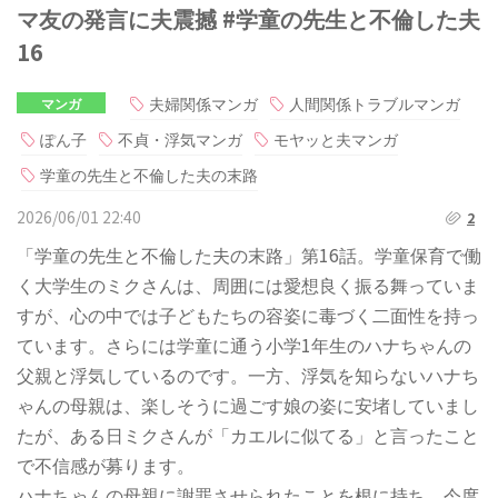
マ友の発言に夫震撼 #学童の先生と不倫した夫
16
夫婦関係マンガ
人間関係トラブルマンガ
マンガ
ぽん子
不貞・浮気マンガ
モヤッと夫マンガ
学童の先生と不倫した夫の末路
2026/06/01 22:40
2
「学童の先生と不倫した夫の末路」第16話。学童保育で働
く大学生のミクさんは、周囲には愛想良く振る舞っていま
すが、心の中では子どもたちの容姿に毒づく二面性を持っ
ています。さらには学童に通う小学1年生のハナちゃんの
父親と浮気しているのです。一方、浮気を知らないハナち
ゃんの母親は、楽しそうに過ごす娘の姿に安堵していまし
たが、ある日ミクさんが「カエルに似てる」と言ったこと
で不信感が募ります。
ハナちゃんの母親に謝罪させられたことを根に持ち、今度