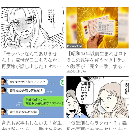
母...
で...
Promoted
「モラハラなんてありませ
【昭和43年以前生まれはロト
ん！」嫁母が口ごもるなか、
６この数字を買うべき】6つ
再度嫁が話し出した！ #常識
の数字が「完全一致」する
知...
方...
株式会社MURA
育児も家事もしない夫「寄生
「促進剤ならラクね…？」義
虫は黙ってろ」→助けを求め
母の言葉にモヤモヤして夫に