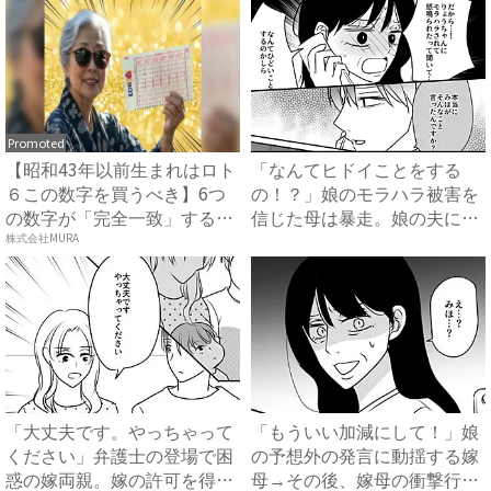
Promoted
【昭和43年以前生まれはロト
「なんてヒドイことをする
６この数字を買うべき】6つ
の！？」娘のモラハラ被害を
の数字が「完全一致」する
信じた母は暴走。娘の夫に電
方...
話を...
株式会社MURA
「大丈夫です。やっちゃって
「もういい加減にして！」娘
ください」弁護士の登場で困
の予想外の発言に動揺する嫁
惑の嫁両親。嫁の許可を得た
母→その後、嫁母の衝撃行動