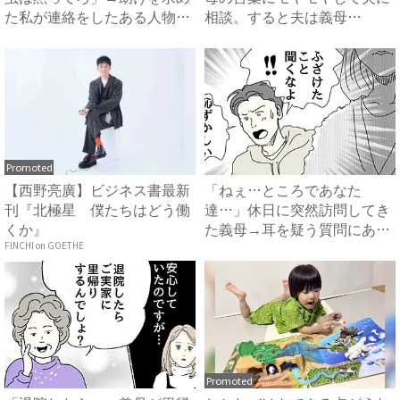
た私が連絡をしたある人物と
相談。すると夫は義母
は...
に…！？...
Promoted
【西野亮廣】ビジネス書最新
「ねぇ…ところであなた
刊『北極星 僕たちはどう働
達…」休日に突然訪問してき
くか』
た義母→耳を疑う質問にあ
然…！ ...
FINCHI on GOETHE
Promoted