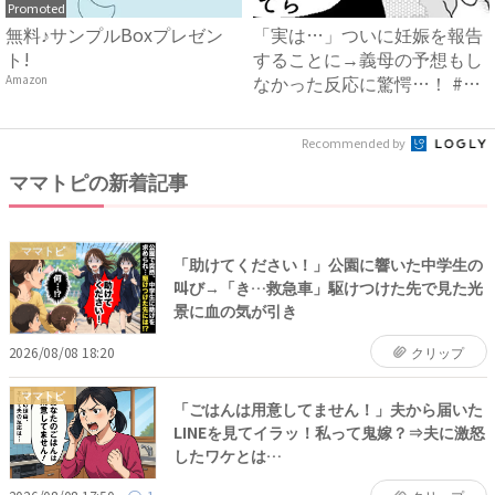
Promoted
無料♪サンプルBoxプレゼン
「実は…」ついに妊娠を報告
ト!
することに→義母の予想もし
なかった反応に驚愕…！ #
Amazon
早...
Recommended by
ママトピの新着記事
ママトピ
「助けてください！」公園に響いた中学生の
叫び→「き…救急車」駆けつけた先で見た光
景に血の気が引き
2026/08/08 18:20
クリップ
ママトピ
「ごはんは用意してません！」夫から届いた
LINEを見てイラッ！私って鬼嫁？⇒夫に激怒
したワケとは…