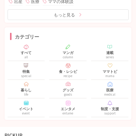
出産
医療
ママの体験談
もっと見る
カテゴリー
すべて
マンガ
連載
all
column
series
特集
食・レシピ
ママトピ
special
recipe
mama
暮らし
グッズ
医療
life
goods
medical
イベント
エンタメ
制度・支援
event
entame
support
PICKUP