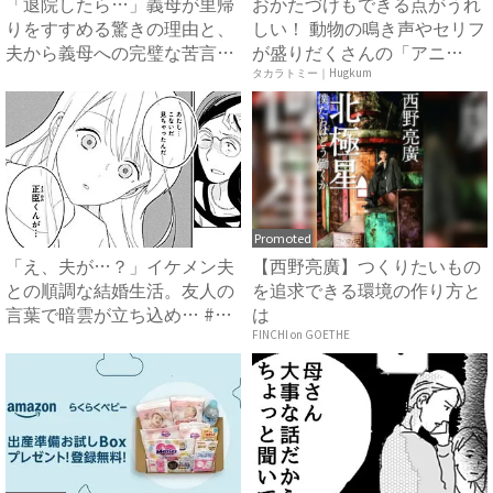
「退院したら…」義母が里帰
おかたづけもできる点がうれ
りをすすめる驚きの理由と、
しい！ 動物の鳴き声やセリフ
夫から義母への完璧な苦言
が盛りだくさんの「アニ
#...
ア ...
タカラトミー｜Hugkum
Promoted
「え、夫が…？」イケメン夫
【西野亮廣】つくりたいもの
との順調な結婚生活。友人の
を追求できる環境の作り方と
言葉で暗雲が立ち込め… #
は
サ...
FINCHI on GOETHE