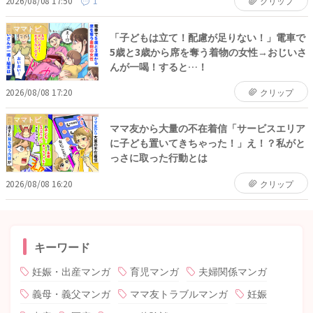
2026/08/08 17:50
1
クリップ
ママトピ
「子どもは立て！配慮が足りない！」電車で
5歳と3歳から席を奪う着物の女性→おじいさ
んが一喝！すると…！
2026/08/08 17:20
クリップ
ママトピ
ママ友から大量の不在着信「サービスエリア
に子ども置いてきちゃった！」え！？私がと
っさに取った行動とは
2026/08/08 16:20
クリップ
キーワード
妊娠・出産マンガ
育児マンガ
夫婦関係マンガ
義母・義父マンガ
ママ友トラブルマンガ
妊娠