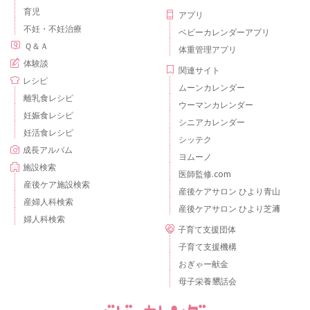
育児
アプリ
不妊・不妊治療
ベビーカレンダーアプリ
Ｑ＆Ａ
体重管理アプリ
体験談
関連サイト
レシピ
ムーンカレンダー
離乳食レシピ
ウーマンカレンダー
妊娠食レシピ
シニアカレンダー
妊活食レシピ
シッテク
成長アルバム
ヨムーノ
施設検索
医師監修.com
産後ケア施設検索
産後ケアサロン ひより青山
産婦人科検索
産後ケアサロン ひより芝浦
婦人科検索
子育て支援団体
子育て支援機構
おぎゃー献金
母子栄養懇話会