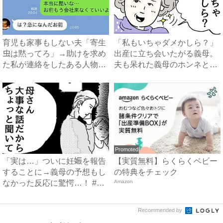
育児も家事もしない夫「寄生
「私もいちゃダメかしら？」
虫は黙ってろ」→助けを求め
出産に立ち会いたがる義母。
た私が連絡をしたある人物と
夫も呆れた義母のホンネと
は...
は…...
Promoted
「実は…」ついに妊娠を報告
【実質無料】らくらくベビー
することに→義母の予想もし
の特典をチェック
なかった反応に驚愕…！ #
Amazon
早...
Recommended by