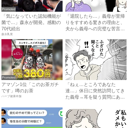
Promoted
「気になっていた認知機能が
「退院したら…」義母が里帰
菌で…」森永が開発。感動の
りをすすめる驚きの理由と、
70代続出
夫から義母への完璧な苦言
森永乳業
#...
Promoted
アマゾン1位「このお茶ガチ
「ねぇ…ところであなた
です」噂のお茶
達…」休日に突然訪問してき
ハーブ健康本舗
た義母→耳を疑う質問にあ
然…！ ...