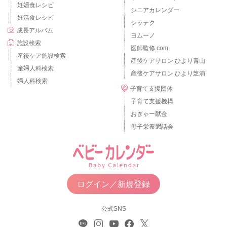
妊娠食レシピ
シニアカレンダー
妊活食レシピ
シッテク
成長アルバム
ヨムーノ
施設検索
医師監修.com
産後ケア施設検索
産後ケアサロン ひより青山
産婦人科検索
産後ケアサロン ひより芝浦
婦人科検索
子育て支援団体
子育て支援機構
おぎゃー献金
母子栄養懇話会
ログイン／新規登録
公式SNS