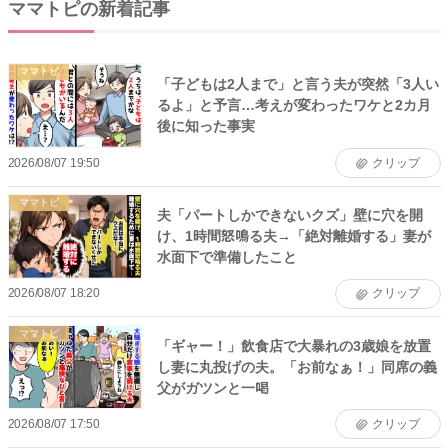
ママトピの新着記事
ママトピ
「子どもは2人まで」と言う夫が突然「3人い
るよ」と予言…考えが変わったワケと2カ月
後に知った事実
2026/08/07 19:50
クリップ
ママトピ
夫「パートしかできないクズ」壁に穴を開
け、1時間怒鳴る夫→「絶対離婚する」妻が
水面下で準備したこと
2026/08/07 18:20
クリップ
ママトピ
「ギャー！」飲食店で大暴れの3歳娘を放置
し妻に丸投げの夫。「お前なぁ！」同席の義
父がガツンと一喝
2026/08/07 17:50
クリップ