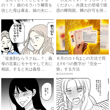
の！？」娘のモラハラ被害を
ください」弁護士の登場で困
信じた母は暴走。娘の夫に電
惑の嫁両親。嫁の許可を得た
話を...
母...
Promoted
「促進剤ならラクね…？」義
８月のロト6はこの方法で買
母の言葉にモヤモヤして夫に
え!!６つの数字が『完全一
相談。すると夫は義母
致』する方法
に…！？...
株式会社MURA