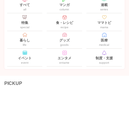
すべて
マンガ
連載
all
column
series
特集
食・レシピ
ママトピ
special
recipe
mama
暮らし
グッズ
医療
life
goods
medical
イベント
エンタメ
制度・支援
event
entame
support
PICKUP