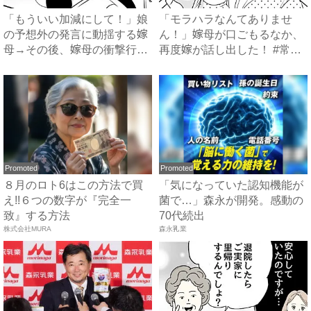
「もういい加減にして！」娘
「モラハラなんてありませ
の予想外の発言に動揺する嫁
ん！」嫁母が口ごもるなか、
母→その後、嫁母の衝撃行動
再度嫁が話し出した！ #常識
で...
知...
Promoted
Promoted
８月のロト6はこの方法で買
「気になっていた認知機能が
え!!６つの数字が『完全一
菌で…」森永が開発。感動の
致』する方法
70代続出
株式会社MURA
森永乳業